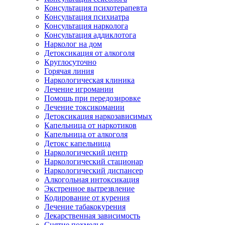
Консультация психотерапевта
Консультация психиатра
Консультация нарколога
Консультация аддиклотога
Нарколог на дом
Детоксикация от алкоголя
Круглосуточно
Горячая линия
Наркологическая клиника
Лечение игромании
Помощь при передозировке
Лечение токсикомании
Детоксикация наркозависимых
Капельница от наркотиков
Капельница от алкоголя
Детокс капельница
Наркологический центр
Наркологический стационар
Наркологический диспансер
Алкогольная интоксикация
Экстренное вытрезвление
Кодирование от курения
Лечение табакокурения
Лекарственная зависимость
Снятие похмелья