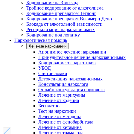
Кодирование на 3 месяца
Тройное кодирование от алкоголизма
Кодирование препаратом Тетлонг
Кодирование препаратом Витамерц Депо
Блокада от алкогольной зависимости
Ресоциализация наркозависимых
Кодирование под лопатку
Наркологическая помощь
Лечение наркомании
Анонимное лечение наркомании
Принудительное лечение наркозависимых
Кодирование от наркотиков
УБОД
Снятие ломки
Детоксикация наркозависимых
Консультация нарколога
Онлайн консультация нарколога
Лечение от марихуаны
Лечение от кодеина
Бесплатно
Тест на наркотики
Лечение от метадона
Лечение от фенобарбитала
Лечение от кетамина
Лечение от трамадола