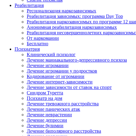
Реабилитация
Ресоциализация наркозависимых
Реабилитация зависимых: программа Day Top
Реабилитация наркозависимых по программе 12 ша
Анонимная реабилитация наркозависимых
Реабилитация несовершеннолетних наркозависимы
От наркомании
Бесплатно
Психиатрия
Клинический психолог
Лечение маниакального-депрессивного психоза
Лечение игромании
Лечение игромании у подростков
Кодирование от игромании
Лечение интернет-зависимости
Лечение зависимости от ставок на спорт
Синдром Туретта
Психиатр на дом
Лечение тревожного расстройства
Лечение панических атак
Лечение неврастении
Лечение депрессии
Лечение булимии
Лечение биполярного расстройства