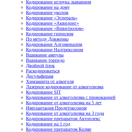
Кодирование иглоука лыванием
Кодирование на дому
Кодирование уколом
Кодирование «Эспераль»
Кодирование «Аквилонг»
Кодирование «Вивитролом»
Кодирование гипнозом
По методу Довженко
Кодирование Алгоминалом
Кодирование Налтрексоном
Вшивание ампулы
Вшивание торпедо
Двойной блок
Раскодироваться
Дисульфирам
Химзащита от алкоголя
Лазерное кодирование от алкоголизма
Кодирование SIT
Кодирование от алкоголизма с провокацией
Кодирование от алкоголизма на 5 лет
Имплантация Продетоксоном
Кодирование от алкоголизма на 3 года
Кодирование препаратом Актоплекс
Кодирование на 1 год
Кодирование препаратом Колме