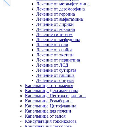
Лечение от метамфетамина
Лечение от дезоморфина
Лечение от героина
Лечение от амфетамина
Лечение от лирики
Лечение от кокаина
Лечение гипнозом
Лечение от мефедрона
Лечение от соли
Лечение от спайса
Лечение от экстази
Лечение от первитина
Лечение от ЛСД
Лечение от бутирата
Лечение от гашиша
Лечение от опиума
Капельница от похмелья
Капельница Дексаметазона
Капельница Пентоксифиллина
Капельница Реамберина
Капельница Цитофлавина
Капельница для печени
Капельница от запоя
Консультация токсиколога
Консультация сексолога