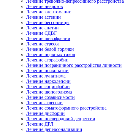
Лечение тревожно-депрессивного расстройства
Лечение неврозов
Лечение клептомании
Лечение астении
Лечение бессонницы
Лечение апатии
Лечение СДВГ
Лечение шизофрении
Лечение стресса
Лечение белой горячки
Лечение нервных тиков
Лечение агорафобии
Лечение пограничного расстройства личности
Лечение психопатии
Лечение лунатизма
Лечение нарколепсии
Лечение социофобии
Лечение шопоголизма
Лечение созависимости
Лечение агрессии
Лечение соматоформного расстройства
Лечение дисфории
Лечение послеродовой депрессии
Лечение ДРЛ
Лечение деперсонализации