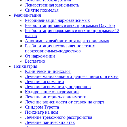
Лекарственная зависимость
Снятие похмелья
Реабилитация
Ресоциализация наркозависимых
Реабилитация зависимых: программа Day Top
Реабилитация наркозависимых по программе 12
шагов
Анонимная реабилитация наркозависимых
Реабилитация несовершеннолетних
наркозависимых-подростков
От наркомании
Бесплатно
Психиатрия
Клинический психолог
Лечение маниакального-депрессивного психоза
Лечение игромании
Лечение игромании у подростков
Кодирование от игромании
Лечение интернет-зависимости
Лечение зависимости от ставок на спорт
Синдром Туретта
Психиатр на дом
Лечение тревожного расстройства
Лечение панических атак