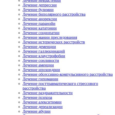
Лечение неврастении
Лечение депрессии
Лечение булимии
Лечение биполярного расстройства
Лечение анорексии
Лечение паранойи
Лечение кататонии
Лечение социопатии
Лечение мании преследования
Лечение истерических расстройств
Лечение деменции
Лечение галлюцинаций
Лечение клаустрофобии
Лечение сонливости
Лечение аменции
Лечение ипохондрии
Лечение обсессивно-компульсивного расстройства
Лечение гипомании
Лечение посттравматического стрессового
расстройства
Лечение раздражительности
Лечение психоза
Лечение алекситимии
Лечение дереализации
Лечение абулии