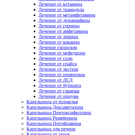
Лечение от кетамина
Лечение от трамадола
Лечение от метамфетамина
Лечение от дезоморфина
Лечение от героина
Лечение от амфетамина
Лечение от лирики
Лечение от кокаина
Лечение гипнозом
Лечение от мефедрона
Лечение от соли
Лечение от спайса
Лечение от экстази
Лечение от первитина
Лечение от ЛСД
Лечение от бутирата
Лечение от гашиша
Лечение от опиума
Капельница от похмелья
Капельница Дексаметазона
Капельница Пентоксифиллина
Капельница Реамберина
Капельница Цитофлавина
Капельница для печени
Капельница от запоя