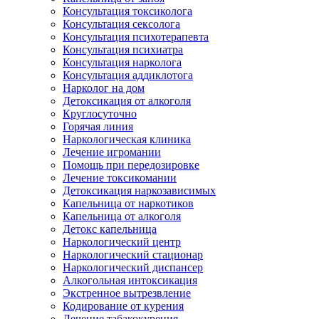
Консультация токсиколога
Консультация сексолога
Консультация психотерапевта
Консультация психиатра
Консультация нарколога
Консультация аддиклотога
Нарколог на дом
Детоксикация от алкоголя
Круглосуточно
Горячая линия
Наркологическая клиника
Лечение игромании
Помощь при передозировке
Лечение токсикомании
Детоксикация наркозависимых
Капельница от наркотиков
Капельница от алкоголя
Детокс капельница
Наркологический центр
Наркологический стационар
Наркологический диспансер
Алкогольная интоксикация
Экстренное вытрезвление
Кодирование от курения
Лечение табакокурения