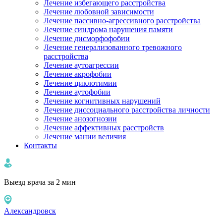
Лечение избегающего расстройства
Лечение любовной зависимости
Лечение пассивно-агрессивного расстройства
Лечение синдрома нарушения памяти
Лечение дисморфофобии
Лечение генерализованного тревожного
расстройства
Лечение аутоагрессии
Лечение акрофобии
Лечение циклотимии
Лечение аутофобии
Лечение когнитивных нарушений
Лечение диссоциального расстройства личности
Лечение анозогнозии
Лечение аффективных расстройств
Лечение мании величия
Контакты
Выезд врача за 2 мин
Александровск