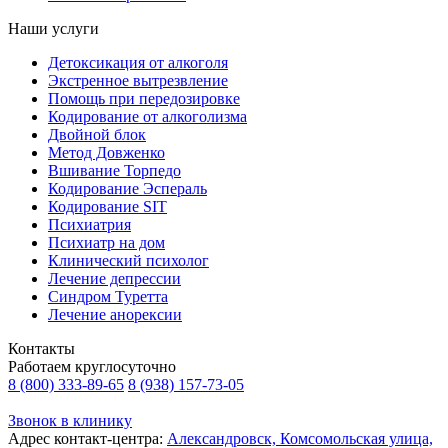
Наши услуги
Детоксикация от алкоголя
Экстренное вытрезвление
Помощь при передозировке
Кодирование от алкоголизма
Двойной блок
Метод Довженко
Вшивание Торпедо
Кодирование Эспераль
Кодирование SIT
Психиатрия
Психиатр на дом
Клинический психолог
Лечение депрессии
Синдром Туретта
Лечение анорексии
Контакты
Работаем круглосуточно
8 (800) 333-89-65
8 (938) 157-73-05
Звонок в клинику
Адрес контакт-центра:
Александровск, Комсомольская улица,