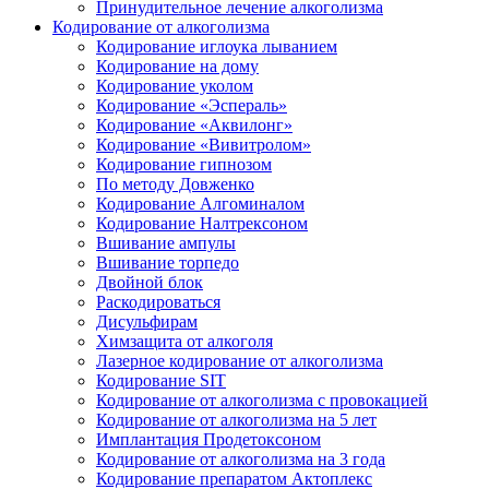
Принудительное лечение алкоголизма
Кодирование от алкоголизма
Кодирование иглоука лыванием
Кодирование на дому
Кодирование уколом
Кодирование «Эспераль»
Кодирование «Аквилонг»
Кодирование «Вивитролом»
Кодирование гипнозом
По методу Довженко
Кодирование Алгоминалом
Кодирование Налтрексоном
Вшивание ампулы
Вшивание торпедо
Двойной блок
Раскодироваться
Дисульфирам
Химзащита от алкоголя
Лазерное кодирование от алкоголизма
Кодирование SIT
Кодирование от алкоголизма с провокацией
Кодирование от алкоголизма на 5 лет
Имплантация Продетоксоном
Кодирование от алкоголизма на 3 года
Кодирование препаратом Актоплекс