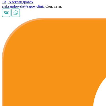
1А, Александровск
aleksandrovsk@zapoy.clinic
Соц. сети: