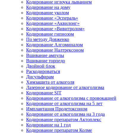
Кодирование иглоука лыванием
Кодирование на дому
Кодирование уколом
Кодирование «Эспераль»
Кодирование «Аквилонг»
Кодирование «Вивитролом»
Кодирование гипнозом
По методу Довженко
Кодирование Алгоминалом
Кодирование Налтрексоном
Вшивание ампулы
Вшивание торпедо
Двойной блок
Раскодироваться
Дисульфирам
Химзащита от алкоголя
Лазерное кодирование от алкоголизма
Кодирование SIT
Кодирование от алкоголизма с провокацией
Кодирование от алкоголизма на 5 лет
Имплантация Продетоксоном
Кодирование от алкоголизма на 3 года
Кодирование препаратом Актоплекс
Кодирование на 1 год
Кодирование препаратом Колме