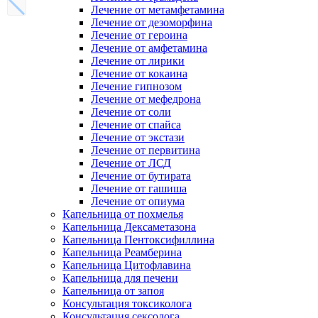
Лечение от метамфетамина
Лечение от дезоморфина
Лечение от героина
Лечение от амфетамина
Лечение от лирики
Лечение от кокаина
Лечение гипнозом
Лечение от мефедрона
Лечение от соли
Лечение от спайса
Лечение от экстази
Лечение от первитина
Лечение от ЛСД
Лечение от бутирата
Лечение от гашиша
Лечение от опиума
Капельница от похмелья
Капельница Дексаметазона
Капельница Пентоксифиллина
Капельница Реамберина
Капельница Цитофлавина
Капельница для печени
Капельница от запоя
Консультация токсиколога
Консультация сексолога