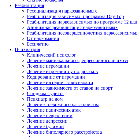
Реабилитация
Ресоциализация наркозависимых
Реабилитация зависимых: программа Day Top
Реабилитация наркозависимых по программе 12 ша
Анонимная реабилитация наркозависимых
Реабилитация несовершеннолетних наркозависимы
От наркомании
Бесплатно
Психиатрия
Клинический психолог
Лечение маниакального-депрессивного психоза
Лечение игромании
Лечение игромании у подростков
Кодирование от игромании
Лечение интернет-зависимости
Лечение зависимости от ставок на спорт
Синдром Туретта
Психиатр на дом
Лечение тревожного расстройства
Лечение панических атак
Лечение неврастении
Лечение депрессии
Лечение булимии
Лечение биполярного расстройства