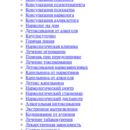
Консультация психотерапевта
Консультация психиатра
Консультация нарколога
Консультация аддиклотога
Нарколог на дом
Детоксикация от алкоголя
Круглосуточно
Горячая линия
Наркологическая клиника
Лечение игромании
Помощь при передозировке
Лечение токсикомании
Детоксикация наркозависимых
Капельница от наркотиков
Капельница от алкоголя
Детокс капельница
Наркологический центр
Наркологический стационар
Наркологический диспансер
Алкогольная интоксикация
Экстренное вытрезвление
Кодирование от курения
Лечение табакокурения
Лекарственная зависимость
Снятие похмелья