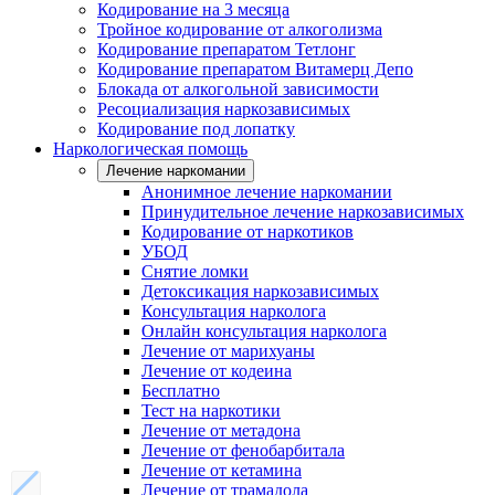
Кодирование на 3 месяца
Тройное кодирование от алкоголизма
Кодирование препаратом Тетлонг
Кодирование препаратом Витамерц Депо
Блокада от алкогольной зависимости
Ресоциализация наркозависимых
Кодирование под лопатку
Наркологическая помощь
Лечение наркомании
Анонимное лечение наркомании
Принудительное лечение наркозависимых
Кодирование от наркотиков
УБОД
Снятие ломки
Детоксикация наркозависимых
Консультация нарколога
Онлайн консультация нарколога
Лечение от марихуаны
Лечение от кодеина
Бесплатно
Тест на наркотики
Лечение от метадона
Лечение от фенобарбитала
Лечение от кетамина
Лечение от трамадола