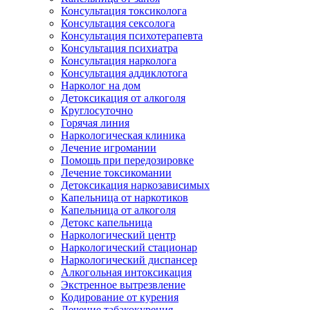
Консультация токсиколога
Консультация сексолога
Консультация психотерапевта
Консультация психиатра
Консультация нарколога
Консультация аддиклотога
Нарколог на дом
Детоксикация от алкоголя
Круглосуточно
Горячая линия
Наркологическая клиника
Лечение игромании
Помощь при передозировке
Лечение токсикомании
Детоксикация наркозависимых
Капельница от наркотиков
Капельница от алкоголя
Детокс капельница
Наркологический центр
Наркологический стационар
Наркологический диспансер
Алкогольная интоксикация
Экстренное вытрезвление
Кодирование от курения
Лечение табакокурения