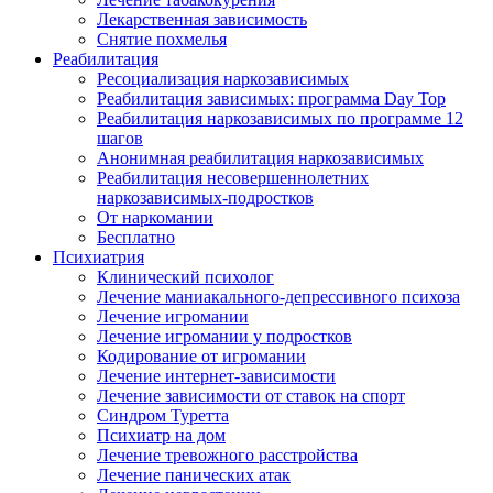
Лекарственная зависимость
Снятие похмелья
Реабилитация
Ресоциализация наркозависимых
Реабилитация зависимых: программа Day Top
Реабилитация наркозависимых по программе 12
шагов
Анонимная реабилитация наркозависимых
Реабилитация несовершеннолетних
наркозависимых-подростков
От наркомании
Бесплатно
Психиатрия
Клинический психолог
Лечение маниакального-депрессивного психоза
Лечение игромании
Лечение игромании у подростков
Кодирование от игромании
Лечение интернет-зависимости
Лечение зависимости от ставок на спорт
Синдром Туретта
Психиатр на дом
Лечение тревожного расстройства
Лечение панических атак