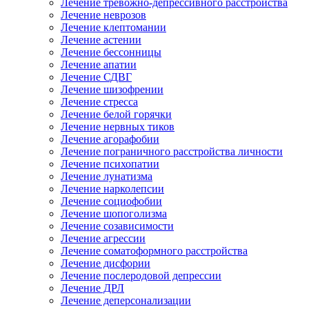
Лечение тревожно-депрессивного расстройства
Лечение неврозов
Лечение клептомании
Лечение астении
Лечение бессонницы
Лечение апатии
Лечение СДВГ
Лечение шизофрении
Лечение стресса
Лечение белой горячки
Лечение нервных тиков
Лечение агорафобии
Лечение пограничного расстройства личности
Лечение психопатии
Лечение лунатизма
Лечение нарколепсии
Лечение социофобии
Лечение шопоголизма
Лечение созависимости
Лечение агрессии
Лечение соматоформного расстройства
Лечение дисфории
Лечение послеродовой депрессии
Лечение ДРЛ
Лечение деперсонализации