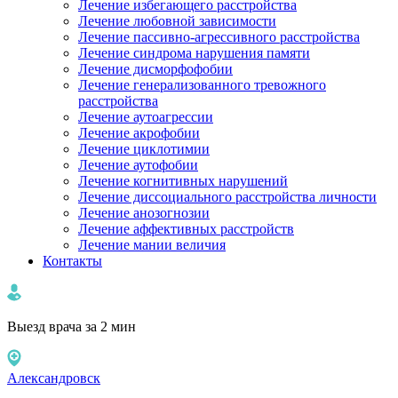
Лечение избегающего расстройства
Лечение любовной зависимости
Лечение пассивно-агрессивного расстройства
Лечение синдрома нарушения памяти
Лечение дисморфофобии
Лечение генерализованного тревожного
расстройства
Лечение аутоагрессии
Лечение акрофобии
Лечение циклотимии
Лечение аутофобии
Лечение когнитивных нарушений
Лечение диссоциального расстройства личности
Лечение анозогнозии
Лечение аффективных расстройств
Лечение мании величия
Контакты
Выезд врача за 2 мин
Александровск