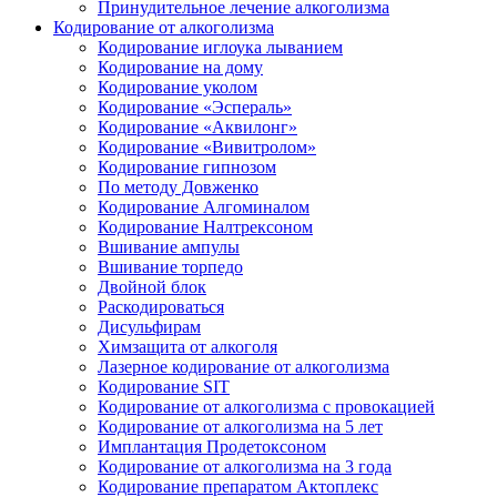
Принудительное лечение алкоголизма
Кодирование от алкоголизма
Кодирование иглоука лыванием
Кодирование на дому
Кодирование уколом
Кодирование «Эспераль»
Кодирование «Аквилонг»
Кодирование «Вивитролом»
Кодирование гипнозом
По методу Довженко
Кодирование Алгоминалом
Кодирование Налтрексоном
Вшивание ампулы
Вшивание торпедо
Двойной блок
Раскодироваться
Дисульфирам
Химзащита от алкоголя
Лазерное кодирование от алкоголизма
Кодирование SIT
Кодирование от алкоголизма с провокацией
Кодирование от алкоголизма на 5 лет
Имплантация Продетоксоном
Кодирование от алкоголизма на 3 года
Кодирование препаратом Актоплекс