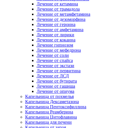
Лечение от кетамина
Лечение от трамадола
Лечение от метамфетамина
Лечение от дезоморфина
Лечение от героина
Лечение от амфетамина
Лечение от лирики
Лечение от кокаина
Лечение гипнозом
Лечение от мефедрона
Лечение от соли
Лечение от спайса
Лечение от экстази
Лечение от первитина
Лечение от ЛСД
Лечение от бутирата
Лечение от гашиша
Лечение от опиума
Капельница от похмелья
Капельница Дексаметазона
Капельница Пентоксифиллина
Капельница Реамберина
Капельница Цитофлавина
Капельница для печени
Капельница от запоя