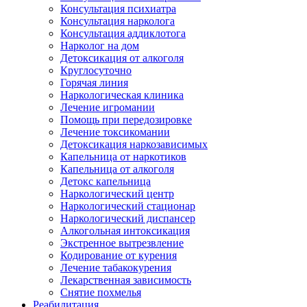
Консультация психиатра
Консультация нарколога
Консультация аддиклотога
Нарколог на дом
Детоксикация от алкоголя
Круглосуточно
Горячая линия
Наркологическая клиника
Лечение игромании
Помощь при передозировке
Лечение токсикомании
Детоксикация наркозависимых
Капельница от наркотиков
Капельница от алкоголя
Детокс капельница
Наркологический центр
Наркологический стационар
Наркологический диспансер
Алкогольная интоксикация
Экстренное вытрезвление
Кодирование от курения
Лечение табакокурения
Лекарственная зависимость
Снятие похмелья
Реабилитация