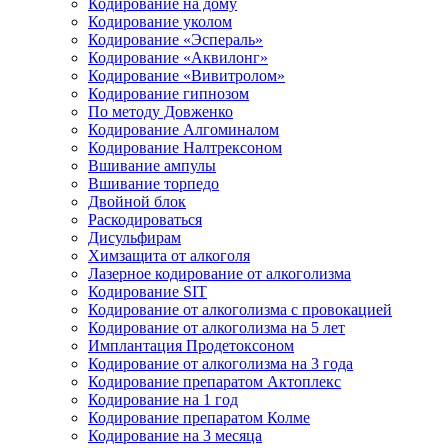
Кодирование на дому
Кодирование уколом
Кодирование «Эспераль»
Кодирование «Аквилонг»
Кодирование «Вивитролом»
Кодирование гипнозом
По методу Довженко
Кодирование Алгоминалом
Кодирование Налтрексоном
Вшивание ампулы
Вшивание торпедо
Двойной блок
Раскодироваться
Дисульфирам
Химзащита от алкоголя
Лазерное кодирование от алкоголизма
Кодирование SIT
Кодирование от алкоголизма с провокацией
Кодирование от алкоголизма на 5 лет
Имплантация Продетоксоном
Кодирование от алкоголизма на 3 года
Кодирование препаратом Актоплекс
Кодирование на 1 год
Кодирование препаратом Колме
Кодирование на 3 месяца