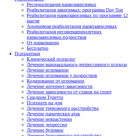
Ресоциализация наркозависимых
Реабилитация зависимых: программа Day Top
Реабилитация наркозависимых по программе 12
шагов
Анонимная реабилитация наркозависимых
Реабилитация несовершеннолетних
наркозависимых-подростков
От наркомании
Бесплатно
Психиатрия
Клинический психолог
Лечение маниакального-депрессивного психоза
Лечение игромании
Лечение игромании у подростков
Кодирование от игромании
Лечение интернет-зависимости
Лечение зависимости от ставок на спорт
Синдром Туретта
Психиатр на дом
Лечение тревожного расстройства
Лечение панических атак
Лечение неврастении
Лечение депрессии
Лечение булимии
Лечение биполярного расстройства