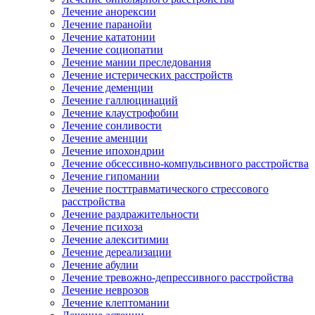
Лечение анорексии
Лечение паранойи
Лечение кататонии
Лечение социопатии
Лечение мании преследования
Лечение истерических расстройств
Лечение деменции
Лечение галлюцинаций
Лечение клаустрофобии
Лечение сонливости
Лечение аменции
Лечение ипохондрии
Лечение обсессивно-компульсивного расстройства
Лечение гипомании
Лечение посттравматического стрессового
расстройства
Лечение раздражительности
Лечение психоза
Лечение алекситимии
Лечение дереализации
Лечение абулии
Лечение тревожно-депрессивного расстройства
Лечение неврозов
Лечение клептомании