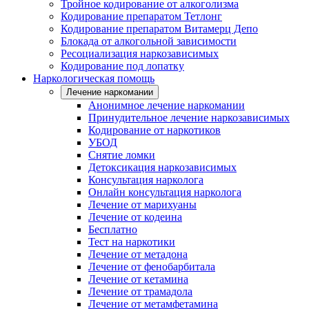
Тройное кодирование от алкоголизма
Кодирование препаратом Тетлонг
Кодирование препаратом Витамерц Депо
Блокада от алкогольной зависимости
Ресоциализация наркозависимых
Кодирование под лопатку
Наркологическая помощь
Лечение наркомании
Анонимное лечение наркомании
Принудительное лечение наркозависимых
Кодирование от наркотиков
УБОД
Снятие ломки
Детоксикация наркозависимых
Консультация нарколога
Онлайн консультация нарколога
Лечение от марихуаны
Лечение от кодеина
Бесплатно
Тест на наркотики
Лечение от метадона
Лечение от фенобарбитала
Лечение от кетамина
Лечение от трамадола
Лечение от метамфетамина