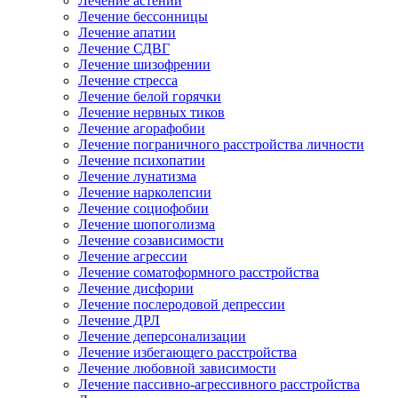
Лечение астении
Лечение бессонницы
Лечение апатии
Лечение СДВГ
Лечение шизофрении
Лечение стресса
Лечение белой горячки
Лечение нервных тиков
Лечение агорафобии
Лечение пограничного расстройства личности
Лечение психопатии
Лечение лунатизма
Лечение нарколепсии
Лечение социофобии
Лечение шопоголизма
Лечение созависимости
Лечение агрессии
Лечение соматоформного расстройства
Лечение дисфории
Лечение послеродовой депрессии
Лечение ДРЛ
Лечение деперсонализации
Лечение избегающего расстройства
Лечение любовной зависимости
Лечение пассивно-агрессивного расстройства