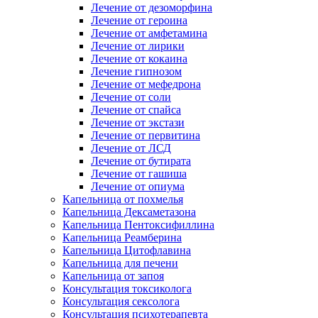
Лечение от дезоморфина
Лечение от героина
Лечение от амфетамина
Лечение от лирики
Лечение от кокаина
Лечение гипнозом
Лечение от мефедрона
Лечение от соли
Лечение от спайса
Лечение от экстази
Лечение от первитина
Лечение от ЛСД
Лечение от бутирата
Лечение от гашиша
Лечение от опиума
Капельница от похмелья
Капельница Дексаметазона
Капельница Пентоксифиллина
Капельница Реамберина
Капельница Цитофлавина
Капельница для печени
Капельница от запоя
Консультация токсиколога
Консультация сексолога
Консультация психотерапевта