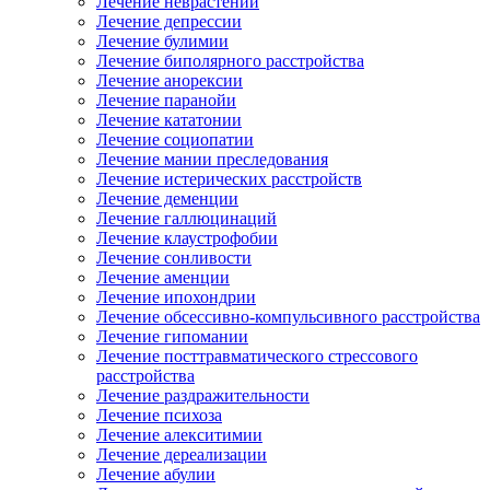
Лечение неврастении
Лечение депрессии
Лечение булимии
Лечение биполярного расстройства
Лечение анорексии
Лечение паранойи
Лечение кататонии
Лечение социопатии
Лечение мании преследования
Лечение истерических расстройств
Лечение деменции
Лечение галлюцинаций
Лечение клаустрофобии
Лечение сонливости
Лечение аменции
Лечение ипохондрии
Лечение обсессивно-компульсивного расстройства
Лечение гипомании
Лечение посттравматического стрессового
расстройства
Лечение раздражительности
Лечение психоза
Лечение алекситимии
Лечение дереализации
Лечение абулии