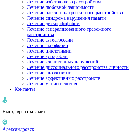
Лечение избегающего расстройства
Лечение любовной зависимости
Лечение пассивно-агрессивного расстройства
Лечение синдрома нарушения памяти
Лечение дисморфофобии
Лечение генерализованного тревожного
расстройства
Лечение аутоагрессии
Лечение акрофобии
Лечение циклотимии
Лечение аутофобии
Лечение когнитивных нарушений
Лечение диссоциального расстройства личности
Лечение анозогнозии
Лечение аффективных расстройств
Лечение мании величия
Контакты
Выезд врача за 2 мин
Александровск