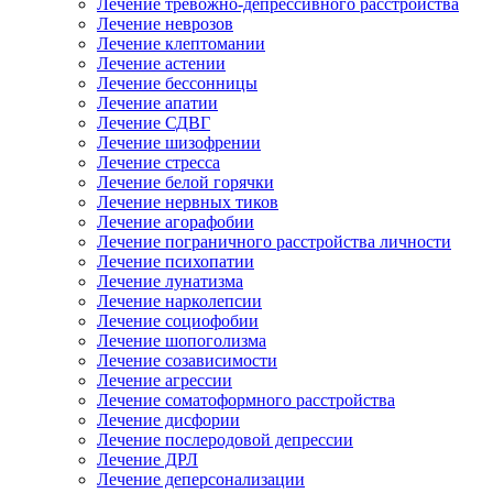
Лечение тревожно-депрессивного расстройства
Лечение неврозов
Лечение клептомании
Лечение астении
Лечение бессонницы
Лечение апатии
Лечение СДВГ
Лечение шизофрении
Лечение стресса
Лечение белой горячки
Лечение нервных тиков
Лечение агорафобии
Лечение пограничного расстройства личности
Лечение психопатии
Лечение лунатизма
Лечение нарколепсии
Лечение социофобии
Лечение шопоголизма
Лечение созависимости
Лечение агрессии
Лечение соматоформного расстройства
Лечение дисфории
Лечение послеродовой депрессии
Лечение ДРЛ
Лечение деперсонализации