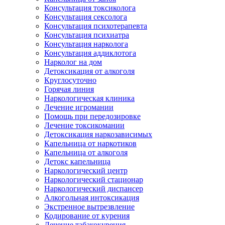
Консультация токсиколога
Консультация сексолога
Консультация психотерапевта
Консультация психиатра
Консультация нарколога
Консультация аддиклотога
Нарколог на дом
Детоксикация от алкоголя
Круглосуточно
Горячая линия
Наркологическая клиника
Лечение игромании
Помощь при передозировке
Лечение токсикомании
Детоксикация наркозависимых
Капельница от наркотиков
Капельница от алкоголя
Детокс капельница
Наркологический центр
Наркологический стационар
Наркологический диспансер
Алкогольная интоксикация
Экстренное вытрезвление
Кодирование от курения
Лечение табакокурения