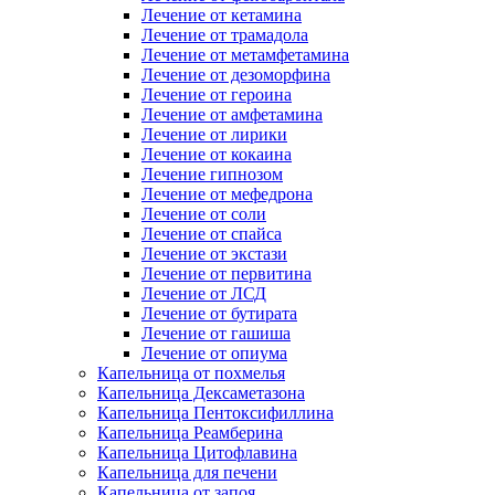
Лечение от кетамина
Лечение от трамадола
Лечение от метамфетамина
Лечение от дезоморфина
Лечение от героина
Лечение от амфетамина
Лечение от лирики
Лечение от кокаина
Лечение гипнозом
Лечение от мефедрона
Лечение от соли
Лечение от спайса
Лечение от экстази
Лечение от первитина
Лечение от ЛСД
Лечение от бутирата
Лечение от гашиша
Лечение от опиума
Капельница от похмелья
Капельница Дексаметазона
Капельница Пентоксифиллина
Капельница Реамберина
Капельница Цитофлавина
Капельница для печени
Капельница от запоя