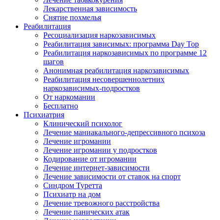
Лекарственная зависимость
Снятие похмелья
Реабилитация
Ресоциализация наркозависимых
Реабилитация зависимых: программа Day Top
Реабилитация наркозависимых по программе 12
шагов
Анонимная реабилитация наркозависимых
Реабилитация несовершеннолетних
наркозависимых-подростков
От наркомании
Бесплатно
Психиатрия
Клинический психолог
Лечение маниакального-депрессивного психоза
Лечение игромании
Лечение игромании у подростков
Кодирование от игромании
Лечение интернет-зависимости
Лечение зависимости от ставок на спорт
Синдром Туретта
Психиатр на дом
Лечение тревожного расстройства
Лечение панических атак