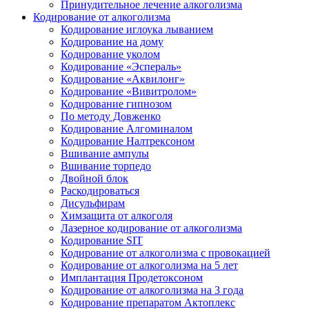
Принудительное лечение алкоголизма
Кодирование от алкоголизма
Кодирование иглоука лыванием
Кодирование на дому
Кодирование уколом
Кодирование «Эспераль»
Кодирование «Аквилонг»
Кодирование «Вивитролом»
Кодирование гипнозом
По методу Довженко
Кодирование Алгоминалом
Кодирование Налтрексоном
Вшивание ампулы
Вшивание торпедо
Двойной блок
Раскодироваться
Дисульфирам
Химзащита от алкоголя
Лазерное кодирование от алкоголизма
Кодирование SIT
Кодирование от алкоголизма с провокацией
Кодирование от алкоголизма на 5 лет
Имплантация Продетоксоном
Кодирование от алкоголизма на 3 года
Кодирование препаратом Актоплекс