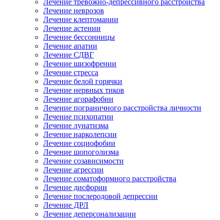
Лечение тревожно-депрессивного расстройства
Лечение неврозов
Лечение клептомании
Лечение астении
Лечение бессонницы
Лечение апатии
Лечение СДВГ
Лечение шизофрении
Лечение стресса
Лечение белой горячки
Лечение нервных тиков
Лечение агорафобии
Лечение пограничного расстройства личности
Лечение психопатии
Лечение лунатизма
Лечение нарколепсии
Лечение социофобии
Лечение шопоголизма
Лечение созависимости
Лечение агрессии
Лечение соматоформного расстройства
Лечение дисфории
Лечение послеродовой депрессии
Лечение ДРЛ
Лечение деперсонализации