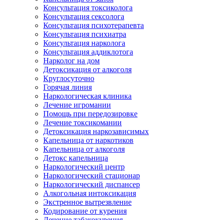
Консультация токсиколога
Консультация сексолога
Консультация психотерапевта
Консультация психиатра
Консультация нарколога
Консультация аддиклотога
Нарколог на дом
Детоксикация от алкоголя
Круглосуточно
Горячая линия
Наркологическая клиника
Лечение игромании
Помощь при передозировке
Лечение токсикомании
Детоксикация наркозависимых
Капельница от наркотиков
Капельница от алкоголя
Детокс капельница
Наркологический центр
Наркологический стационар
Наркологический диспансер
Алкогольная интоксикация
Экстренное вытрезвление
Кодирование от курения
Лечение табакокурения