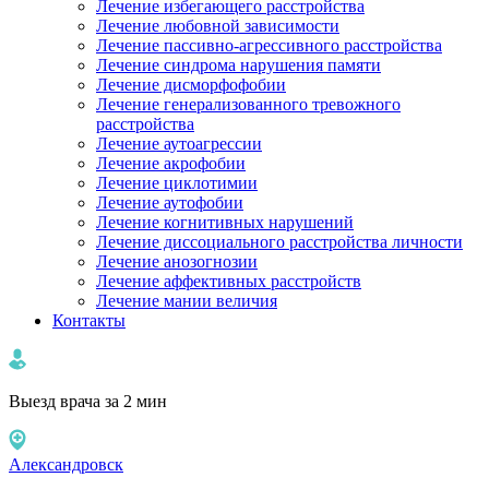
Лечение избегающего расстройства
Лечение любовной зависимости
Лечение пассивно-агрессивного расстройства
Лечение синдрома нарушения памяти
Лечение дисморфофобии
Лечение генерализованного тревожного
расстройства
Лечение аутоагрессии
Лечение акрофобии
Лечение циклотимии
Лечение аутофобии
Лечение когнитивных нарушений
Лечение диссоциального расстройства личности
Лечение анозогнозии
Лечение аффективных расстройств
Лечение мании величия
Контакты
Выезд врача за 2 мин
Александровск