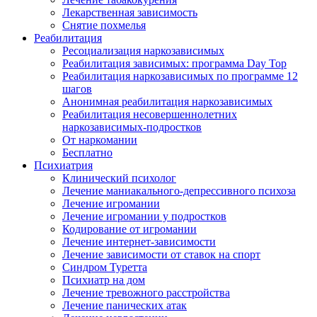
Лекарственная зависимость
Снятие похмелья
Реабилитация
Ресоциализация наркозависимых
Реабилитация зависимых: программа Day Top
Реабилитация наркозависимых по программе 12
шагов
Анонимная реабилитация наркозависимых
Реабилитация несовершеннолетних
наркозависимых-подростков
От наркомании
Бесплатно
Психиатрия
Клинический психолог
Лечение маниакального-депрессивного психоза
Лечение игромании
Лечение игромании у подростков
Кодирование от игромании
Лечение интернет-зависимости
Лечение зависимости от ставок на спорт
Синдром Туретта
Психиатр на дом
Лечение тревожного расстройства
Лечение панических атак