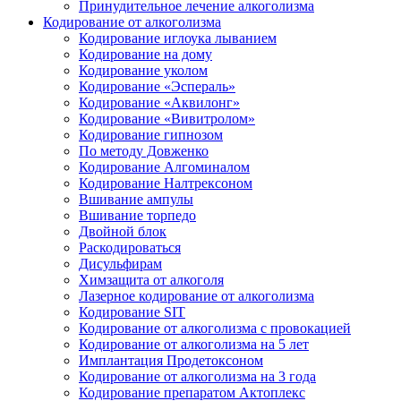
Принудительное лечение алкоголизма
Кодирование от алкоголизма
Кодирование иглоука лыванием
Кодирование на дому
Кодирование уколом
Кодирование «Эспераль»
Кодирование «Аквилонг»
Кодирование «Вивитролом»
Кодирование гипнозом
По методу Довженко
Кодирование Алгоминалом
Кодирование Налтрексоном
Вшивание ампулы
Вшивание торпедо
Двойной блок
Раскодироваться
Дисульфирам
Химзащита от алкоголя
Лазерное кодирование от алкоголизма
Кодирование SIT
Кодирование от алкоголизма с провокацией
Кодирование от алкоголизма на 5 лет
Имплантация Продетоксоном
Кодирование от алкоголизма на 3 года
Кодирование препаратом Актоплекс