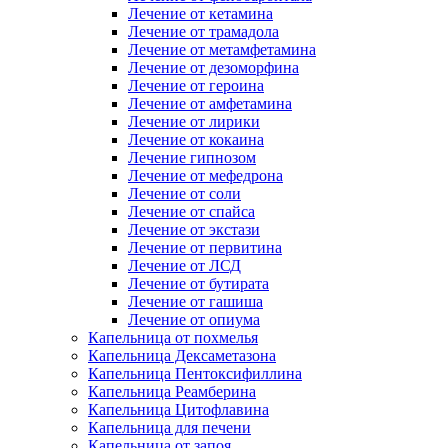
Лечение от кетамина
Лечение от трамадола
Лечение от метамфетамина
Лечение от дезоморфина
Лечение от героина
Лечение от амфетамина
Лечение от лирики
Лечение от кокаина
Лечение гипнозом
Лечение от мефедрона
Лечение от соли
Лечение от спайса
Лечение от экстази
Лечение от первитина
Лечение от ЛСД
Лечение от бутирата
Лечение от гашиша
Лечение от опиума
Капельница от похмелья
Капельница Дексаметазона
Капельница Пентоксифиллина
Капельница Реамберина
Капельница Цитофлавина
Капельница для печени
Капельница от запоя