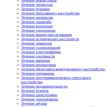
Лечение неврастении
Лечение депрессии
Лечение булимии
Лечение биполярного расстройства
Лечение анорексии
Лечение паранойи
Лечение кататонии
Лечение социопатии
Лечение мании преследования
Лечение истерических расстройств
Лечение деменции
Лечение галлюцинаций
Лечение клаустрофобии
Лечение сонливости
Лечение аменции
Лечение ипохондрии
Лечение обсессивно-компульсивного расстройства
Лечение гипомании
Лечение посттравматического стрессового
расстройства
Лечение раздражительности
Лечение психоза
Лечение алекситимии
Лечение дереализации
Лечение абулии