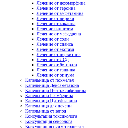
Лечение от дезоморфина
Лечение от героина
Лечение от амфетамина
Лечение от лирики
Лечение от кокаина
Лечение гипнозом
Лечение от мефедрона
Лечение от соли
Лечение от спайса
Лечение от экстази
Лечение от первитина
Лечение от ЛСД
Лечение от бутирата
Лечение от гашиша
Лечение от опиума
Капельница от похмелья
Капельница Дексаметазона
Капельница Пентоксифиллина
Капельница Реамберина
Капельница Цитофлавина
Капельница для печени
Капельница от запоя
Консультация токсиколога
Консультация сексолога
Консультация психотерапевта