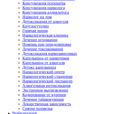
Консультация психиатра
Консультация нарколога
Консультация аддиклотога
Нарколог на дом
Детоксикация от алкоголя
Круглосуточно
Горячая линия
Наркологическая клиника
Лечение игромании
Помощь при передозировке
Лечение токсикомании
Детоксикация наркозависимых
Капельница от наркотиков
Капельница от алкоголя
Детокс капельница
Наркологический центр
Наркологический стационар
Наркологический диспансер
Алкогольная интоксикация
Экстренное вытрезвление
Кодирование от курения
Лечение табакокурения
Лекарственная зависимость
Снятие похмелья
Реабилитация