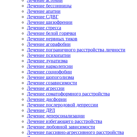
Лечение астении
Лечение бессонницы
Лечение апатии
Лечение СДВГ
Лечение шизофрении
Лечение стресса
Лечение белой горячки
Лечение нервных тиков
Лечение агорафобии
Лечение пограничного расстройства личности
Лечение психопатии
Лечение лунатизма
Лечение нарколепсии
Лечение социофобии
Лечение шопоголизма
Лечение созависимости
Лечение агрессии
Лечение соматоформного расстройства
Лечение дисфории
Лечение послеродовой депрессии
Лечение ДРЛ
Лечение деперсонализации
Лечение избегающего расстройства
Лечение любовной зависимости
Лечение пассивно-агрессивного расстройства