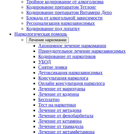
Тройное кодирование от алкоголизма
Кодирование препаратом Тетлонг
Кодирование препаратом Витамерц Депо
Блокада от алкогольной зависимости
Ресоциализация наркозависимых
Кодирование под лопатку
Наркологическая помощь
Лечение наркомании
Анонимное лечение наркомании
Принудительное лечение наркозависимых
Кодирование от наркотиков
УБОД
Снятие ломки
Детоксикация наркозависимых
Консультация нарколога
Онлайн консультация нарколога
Лечение от марихуаны
Лечение от кодеина
Бесплатно
Тест на наркотики
Лечение от метадона
Лечение от фенобарбитала
Лечение от кетамина
Лечение от трамадола
Лечение от метамфетамина