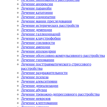
Лечение анорексии
Лечение паранойи
Лечение кататонии
Лечение социопатии
Лечение мании преследования
Лечение истерических расстройств
Лечение деменции
Лечение галлюцинаций
Лечение клаустрофобии
Лечение сонливости
Лечение аменции
Лечение ипохондрии
Лечение обсессивно-компульсивного расстройства
Лечение гипомании
Лечение посттравматического стрессового
расстройства
Лечение раздражительности
Лечение психоза
Лечение алекситимии
Лечение дереализации
Лечение абулии
Лечение тревожно-депрессивного расстройства
Лечение неврозов
Лечение клептомании