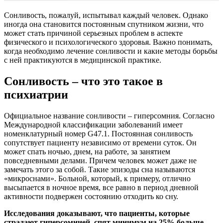
Сонливость, пожалуй, испытывал каждый человек. Однако
иногда она становится постоянным спутником жизни, что
может стать причиной серьезных проблем в аспекте
физического и психологического здоровья. Важно понимать,
когда необходимо лечение сонливости и какие методы борьбы
с ней практикуются в медицинской практике.
Сонливость – что это такое в
психиатрии
Официальное название сонливости – гиперсомния. Согласно
Международной классификации заболеваний имеет
номенклатурный номер G47.1. Постоянная сонливость
сопутствует пациенту независимо от времени суток. Он
может спать ночью, днем, на работе, за занятием
повседневными делами. Причем человек может даже не
замечать этого за собой. Такие эпизоды сна называются
«микроснами». Больной, который, к примеру, отлично
высыпается в ночное время, все равно в период дневной
активности подвержен состоянию отходить ко сну.
Исследования доказывают, что пациенты, которые
страдают гиперсомнией, спят минимум на 25% больше,