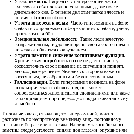
Утомляемость
. Пациенты с гиперсомнией часто
чувствуют себя постоянно уставшими, даже после
длительного сна. В течение дня отмечается вялость и
низкая работоспособность.
Утрата интереса к делам
. Часто гиперсомния на фоне
слабости сопровождается безразличием к работе, учебе,
прогулкам и хобби.
Эмоциональная лабильность
. Такие люди зачастую
раздражительны, неудовлетворены своим состоянием и
не желают общаться с окружением.
Утрата памяти и снижение когнитивных функций
.
Хроническая потребность во сне не дает пациенту
сосредоточить свое внимание на ситуации и принять
необходимое решение. Человек со стороны кажется
рассеянным, не собранным и безответственным.
Галлюцинации
. Если гиперсомния возникла на фоне
психиатрического заболевания, она может
сопровождаться живописными сновидениями или даже
галлюцинациями при переходе от бодрствования к сну
и наоборот.
Иногда человека, страдающего гиперсомнией, можно
распознать по неопрятному внешнему виду, постоянному
зеванию и безразличию взгляда. На лице у такого больного
заметны следы усталости, синяки под глазами, опухшие или