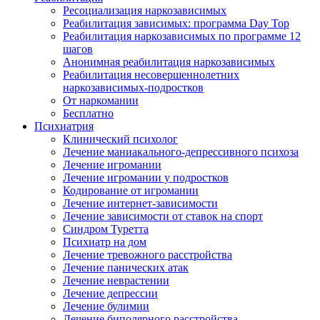
Ресоциализация наркозависимых
Реабилитация зависимых: программа Day Top
Реабилитация наркозависимых по программе 12
шагов
Анонимная реабилитация наркозависимых
Реабилитация несовершеннолетних
наркозависимых-подростков
От наркомании
Бесплатно
Психиатрия
Клинический психолог
Лечение маниакального-депрессивного психоза
Лечение игромании
Лечение игромании у подростков
Кодирование от игромании
Лечение интернет-зависимости
Лечение зависимости от ставок на спорт
Синдром Туретта
Психиатр на дом
Лечение тревожного расстройства
Лечение панических атак
Лечение неврастении
Лечение депрессии
Лечение булимии
Лечение биполярного расстройства