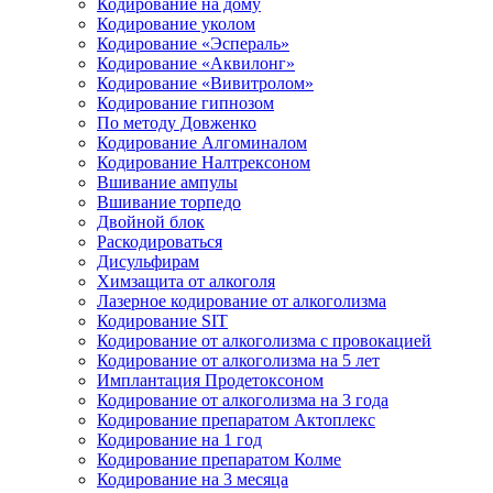
Кодирование на дому
Кодирование уколом
Кодирование «Эспераль»
Кодирование «Аквилонг»
Кодирование «Вивитролом»
Кодирование гипнозом
По методу Довженко
Кодирование Алгоминалом
Кодирование Налтрексоном
Вшивание ампулы
Вшивание торпедо
Двойной блок
Раскодироваться
Дисульфирам
Химзащита от алкоголя
Лазерное кодирование от алкоголизма
Кодирование SIT
Кодирование от алкоголизма с провокацией
Кодирование от алкоголизма на 5 лет
Имплантация Продетоксоном
Кодирование от алкоголизма на 3 года
Кодирование препаратом Актоплекс
Кодирование на 1 год
Кодирование препаратом Колме
Кодирование на 3 месяца