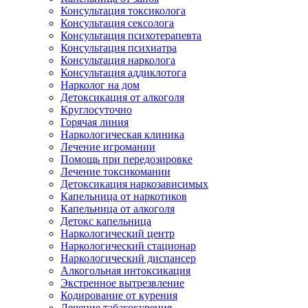
Консультация токсиколога
Консультация сексолога
Консультация психотерапевта
Консультация психиатра
Консультация нарколога
Консультация аддиклотога
Нарколог на дом
Детоксикация от алкоголя
Круглосуточно
Горячая линия
Наркологическая клиника
Лечение игромании
Помощь при передозировке
Лечение токсикомании
Детоксикация наркозависимых
Капельница от наркотиков
Капельница от алкоголя
Детокс капельница
Наркологический центр
Наркологический стационар
Наркологический диспансер
Алкогольная интоксикация
Экстренное вытрезвление
Кодирование от курения
Лечение табакокурения