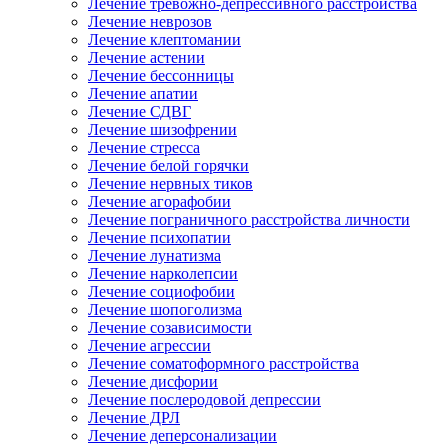
Лечение тревожно-депрессивного расстройства
Лечение неврозов
Лечение клептомании
Лечение астении
Лечение бессонницы
Лечение апатии
Лечение СДВГ
Лечение шизофрении
Лечение стресса
Лечение белой горячки
Лечение нервных тиков
Лечение агорафобии
Лечение пограничного расстройства личности
Лечение психопатии
Лечение лунатизма
Лечение нарколепсии
Лечение социофобии
Лечение шопоголизма
Лечение созависимости
Лечение агрессии
Лечение соматоформного расстройства
Лечение дисфории
Лечение послеродовой депрессии
Лечение ДРЛ
Лечение деперсонализации