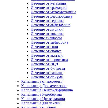
Лечение от кетамина
Лечение от трамадола
Лечение от метамфетамина
Лечение от дезоморфина
Лечение от героина
Лечение от амфетамина
Лечение от лирики
Лечение от кокаина
Лечение гипнозом
Лечение от мефедрона
Лечение от соли
Лечение от спайса
Лечение от экстази
Лечение от первитина
Лечение от ЛСД
Лечение от бутирата
Лечение от гашиша
Лечение от опиума
Капельница от похмелья
Капельница Дексаметазона
Капельница Пентоксифиллина
Капельница Реамберина
Капельница Цитофлавина
Капельница для печени
Капельница от запоя