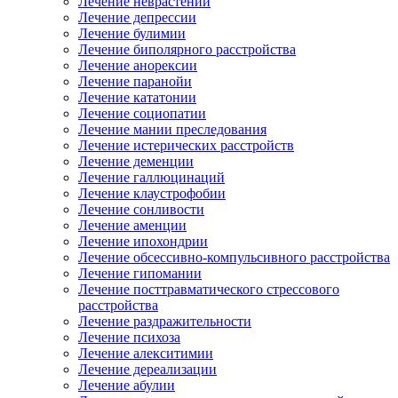
Лечение неврастении
Лечение депрессии
Лечение булимии
Лечение биполярного расстройства
Лечение анорексии
Лечение паранойи
Лечение кататонии
Лечение социопатии
Лечение мании преследования
Лечение истерических расстройств
Лечение деменции
Лечение галлюцинаций
Лечение клаустрофобии
Лечение сонливости
Лечение аменции
Лечение ипохондрии
Лечение обсессивно-компульсивного расстройства
Лечение гипомании
Лечение посттравматического стрессового
расстройства
Лечение раздражительности
Лечение психоза
Лечение алекситимии
Лечение дереализации
Лечение абулии