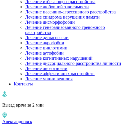
Лечение избегающего расстройства
Лечение любовной зависимости
Лечение пассивно-агрессивного расстройства
Лечение синдрома нарушения памяти
Лечение дисморфофобии
Лечение генерализованного тревожного
расстройства
Лечение аутоагрессии
Лечение акрофобии
Лечение циклотимии
Лечение аутофобии
Лечение когнитивных нарушений
Лечение диссоциального расстройства личности
Лечение анозогнозии
Лечение аффективных расстройств
Лечение мании величия
Контакты
Выезд врача за 2 мин
Александровск