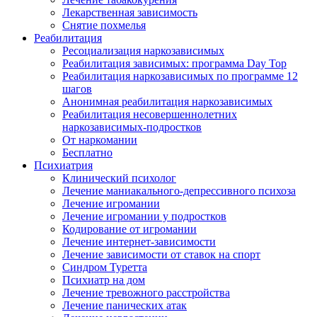
Лекарственная зависимость
Снятие похмелья
Реабилитация
Ресоциализация наркозависимых
Реабилитация зависимых: программа Day Top
Реабилитация наркозависимых по программе 12
шагов
Анонимная реабилитация наркозависимых
Реабилитация несовершеннолетних
наркозависимых-подростков
От наркомании
Бесплатно
Психиатрия
Клинический психолог
Лечение маниакального-депрессивного психоза
Лечение игромании
Лечение игромании у подростков
Кодирование от игромании
Лечение интернет-зависимости
Лечение зависимости от ставок на спорт
Синдром Туретта
Психиатр на дом
Лечение тревожного расстройства
Лечение панических атак