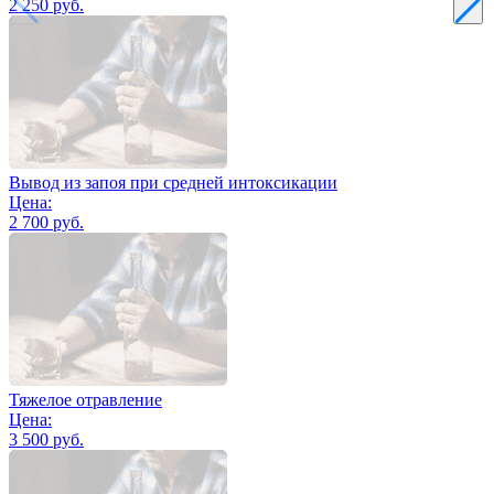
2 250 руб.
Вывод из запоя при средней интоксикации
Цена:
2 700 руб.
Тяжелое отравление
Цена:
3 500 руб.