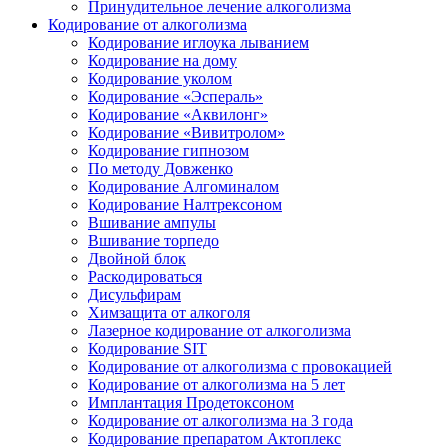
Принудительное лечение алкоголизма
Кодирование от алкоголизма
Кодирование иглоука лыванием
Кодирование на дому
Кодирование уколом
Кодирование «Эспераль»
Кодирование «Аквилонг»
Кодирование «Вивитролом»
Кодирование гипнозом
По методу Довженко
Кодирование Алгоминалом
Кодирование Налтрексоном
Вшивание ампулы
Вшивание торпедо
Двойной блок
Раскодироваться
Дисульфирам
Химзащита от алкоголя
Лазерное кодирование от алкоголизма
Кодирование SIT
Кодирование от алкоголизма с провокацией
Кодирование от алкоголизма на 5 лет
Имплантация Продетоксоном
Кодирование от алкоголизма на 3 года
Кодирование препаратом Актоплекс