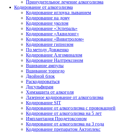
Принудительное лечение алкоголизма
Кодирование от алкоголизма
Кодирование иглоука лыванием
Кодирование на дому
Кодирование уколом
Кодирование «Эспераль»
Кодирование «Аквилонг»
Кодирование «Вивитролом»
Кодирование гипнозом
По методу Довженко
Кодирование Алгоминалом
Кодирование Налтрексоном
Вшивание ампулы
Вшивание торпедо
Двойной блок
Раскодироваться
Дисульфирам
Химзащита от алкоголя
Лазерное кодирование от алкоголизма
Кодирование SIT
Кодирование от алкоголизма с провокацией
Кодирование от алкоголизма на 5 лет
Имплантация Продетоксоном
Кодирование от алкоголизма на 3 года
Кодирование препаратом Актоплекс