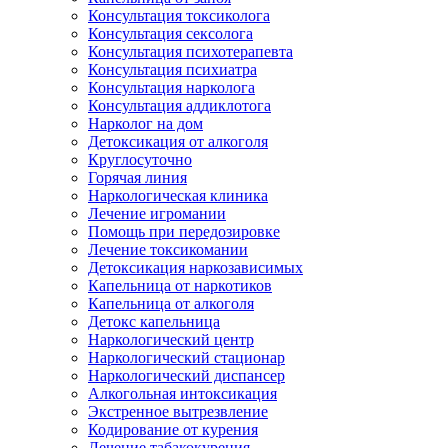
Консультация токсиколога
Консультация сексолога
Консультация психотерапевта
Консультация психиатра
Консультация нарколога
Консультация аддиклотога
Нарколог на дом
Детоксикация от алкоголя
Круглосуточно
Горячая линия
Наркологическая клиника
Лечение игромании
Помощь при передозировке
Лечение токсикомании
Детоксикация наркозависимых
Капельница от наркотиков
Капельница от алкоголя
Детокс капельница
Наркологический центр
Наркологический стационар
Наркологический диспансер
Алкогольная интоксикация
Экстренное вытрезвление
Кодирование от курения
Лечение табакокурения