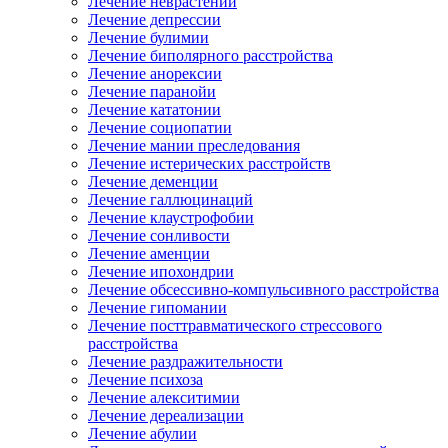
Лечение неврастении
Лечение депрессии
Лечение булимии
Лечение биполярного расстройства
Лечение анорексии
Лечение паранойи
Лечение кататонии
Лечение социопатии
Лечение мании преследования
Лечение истерических расстройств
Лечение деменции
Лечение галлюцинаций
Лечение клаустрофобии
Лечение сонливости
Лечение аменции
Лечение ипохондрии
Лечение обсессивно-компульсивного расстройства
Лечение гипомании
Лечение посттравматического стрессового
расстройства
Лечение раздражительности
Лечение психоза
Лечение алекситимии
Лечение дереализации
Лечение абулии