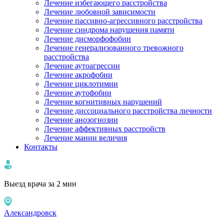
Лечение избегающего расстройства
Лечение любовной зависимости
Лечение пассивно-агрессивного расстройства
Лечение синдрома нарушения памяти
Лечение дисморфофобии
Лечение генерализованного тревожного
расстройства
Лечение аутоагрессии
Лечение акрофобии
Лечение циклотимии
Лечение аутофобии
Лечение когнитивных нарушений
Лечение диссоциального расстройства личности
Лечение анозогнозии
Лечение аффективных расстройств
Лечение мании величия
Контакты
Выезд врача за 2 мин
Александровск