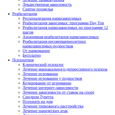
Лекарственная зависимость
Снятие похмелья
Реабилитация
Ресоциализация наркозависимых
Реабилитация зависимых: программа Day Top
Реабилитация наркозависимых по программе 12
шагов
Анонимная реабилитация наркозависимых
Реабилитация несовершеннолетних
наркозависимых-подростков
От наркомании
Бесплатно
Психиатрия
Клинический психолог
Лечение маниакального-депрессивного психоза
Лечение игромании
Лечение игромании у подростков
Кодирование от игромании
Лечение интернет-зависимости
Лечение зависимости от ставок на спорт
Синдром Туретта
Психиатр на дом
Лечение тревожного расстройства
Лечение панических атак