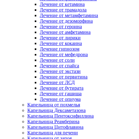
Лечение от кетамина
Лечение от трамадола
Лечение от метамфетамина
Лечение от дезоморфина
Лечение от героина
Лечение от амфетамина
Лечение от лирики
Лечение от кокаина
Лечение гипнозом
Лечение от мефедрона
Лечение от соли
Лечение от спайса
Лечение от экстази
Лечение от первитина
Лечение от ЛСД
Лечение от бутирата
Лечение от гашиша
Лечение от опиума
Капельница от похмелья
Капельница Дексаметазона
Капельница Пентоксифиллина
Капельница Реамберина
Капельница Цитофлавина
Капельница для печени
Капельница от запоя