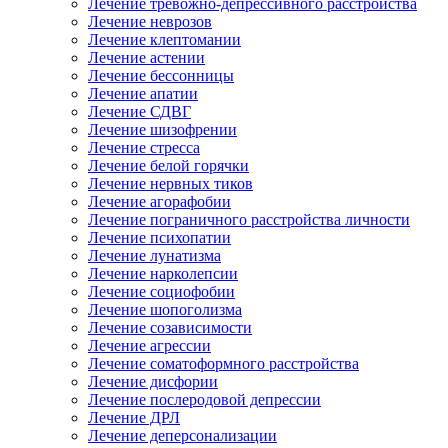
Лечение тревожно-депрессивного расстройства
Лечение неврозов
Лечение клептомании
Лечение астении
Лечение бессонницы
Лечение апатии
Лечение СДВГ
Лечение шизофрении
Лечение стресса
Лечение белой горячки
Лечение нервных тиков
Лечение агорафобии
Лечение пограничного расстройства личности
Лечение психопатии
Лечение лунатизма
Лечение нарколепсии
Лечение социофобии
Лечение шопоголизма
Лечение созависимости
Лечение агрессии
Лечение соматоформного расстройства
Лечение дисфории
Лечение послеродовой депрессии
Лечение ДРЛ
Лечение деперсонализации