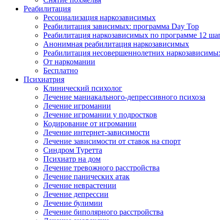
Реабилитация
Ресоциализация наркозависимых
Реабилитация зависимых: программа Day Top
Реабилитация наркозависимых по программе 12 ша
Анонимная реабилитация наркозависимых
Реабилитация несовершеннолетних наркозависимы
От наркомании
Бесплатно
Психиатрия
Клинический психолог
Лечение маниакального-депрессивного психоза
Лечение игромании
Лечение игромании у подростков
Кодирование от игромании
Лечение интернет-зависимости
Лечение зависимости от ставок на спорт
Синдром Туретта
Психиатр на дом
Лечение тревожного расстройства
Лечение панических атак
Лечение неврастении
Лечение депрессии
Лечение булимии
Лечение биполярного расстройства