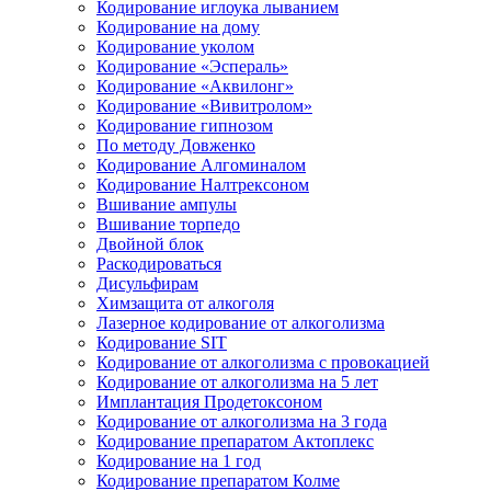
Кодирование иглоука лыванием
Кодирование на дому
Кодирование уколом
Кодирование «Эспераль»
Кодирование «Аквилонг»
Кодирование «Вивитролом»
Кодирование гипнозом
По методу Довженко
Кодирование Алгоминалом
Кодирование Налтрексоном
Вшивание ампулы
Вшивание торпедо
Двойной блок
Раскодироваться
Дисульфирам
Химзащита от алкоголя
Лазерное кодирование от алкоголизма
Кодирование SIT
Кодирование от алкоголизма с провокацией
Кодирование от алкоголизма на 5 лет
Имплантация Продетоксоном
Кодирование от алкоголизма на 3 года
Кодирование препаратом Актоплекс
Кодирование на 1 год
Кодирование препаратом Колме