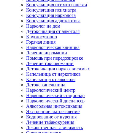
Консультация психотерапевта
Консультация психиатра
Консультация нарколога
Консультация аддиклотога
Нарколог на дом
Детоксикация от алкоголя
Круглосуточно
Горячая линия
Наркологическая клиника
Лечение игромании
Помощь при передозировке
Лечение токсикомании
Детоксикация наркозависимых
Капельница от наркотиков
Капельница от алкоголя
Детокс капельница
Наркологический центр
Наркологический стационар
Наркологический диспансер
Алкогольная интоксикация
Экстренное вытрезвление
Кодирование от курения
Лечение табакокурения
Лекарственная зависимость
Снятие похмелья