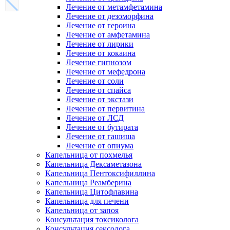
Лечение от метамфетамина
Лечение от дезоморфина
Лечение от героина
Лечение от амфетамина
Лечение от лирики
Лечение от кокаина
Лечение гипнозом
Лечение от мефедрона
Лечение от соли
Лечение от спайса
Лечение от экстази
Лечение от первитина
Лечение от ЛСД
Лечение от бутирата
Лечение от гашиша
Лечение от опиума
Капельница от похмелья
Капельница Дексаметазона
Капельница Пентоксифиллина
Капельница Реамберина
Капельница Цитофлавина
Капельница для печени
Капельница от запоя
Консультация токсиколога
Консультация сексолога