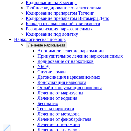
Кодирование на 3 месяца
Тройное кодирование от алкоголизма
Кодирование препаратом Тетлонг
Кодирование препаратом Витамерц Депо
Блокада от алкогольной зависимости
Ресоциализация наркозависимых
Кодирование под лопатку
Наркологическая помощь
Лечение наркомании
Анонимное лечение наркомании
Принудительное лечение наркозависимых
Кодирование от наркотиков
УБОД
Снятие ломки
Детоксикация наркозависимых
Консультация нарколога
Онлайн консультация нарколога
Лечение от марихуаны
Лечение от кодеина
Бесплатно
Тест на наркотики
Лечение от метадона
Лечение от фенобарбитала
Лечение от кетамина
Лечение от трамадола