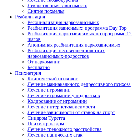
Лекарственная зависимость
Снятие похмелья
Реабилитация
Ресоциализация наркозависимых
Реабилитация зависимых: программа Day Top
Реабилитация наркозависимых по программе 12
шагов
Анонимная реабилитация наркозависимых
Реабилитация несовершеннолетних
наркозависимых-подростков
От наркомании
Бесплатно
Психиатрия
Клинический психолог
Лечение маниакального-депрессивного психоза
Лечение игромании
Лечение игромании у подростков
Кодирование от игромании
Лечение интернет-зависимости
Лечение зависимости от ставок на спорт
Синдром Туретта
Психиатр на дом
Лечение тревожного расстройства
Лечение панических атак