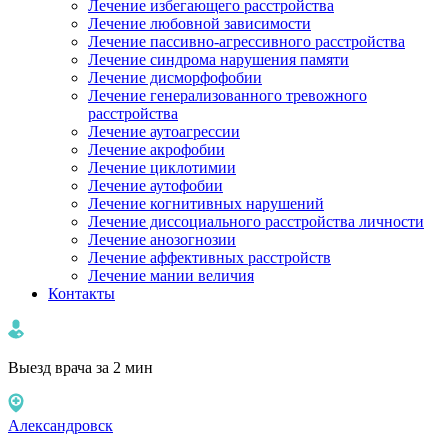
Лечение избегающего расстройства
Лечение любовной зависимости
Лечение пассивно-агрессивного расстройства
Лечение синдрома нарушения памяти
Лечение дисморфофобии
Лечение генерализованного тревожного
расстройства
Лечение аутоагрессии
Лечение акрофобии
Лечение циклотимии
Лечение аутофобии
Лечение когнитивных нарушений
Лечение диссоциального расстройства личности
Лечение анозогнозии
Лечение аффективных расстройств
Лечение мании величия
Контакты
Выезд врача за 2 мин
Александровск