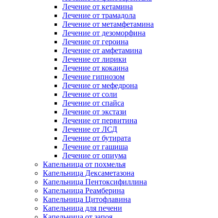
Лечение от кетамина
Лечение от трамадола
Лечение от метамфетамина
Лечение от дезоморфина
Лечение от героина
Лечение от амфетамина
Лечение от лирики
Лечение от кокаина
Лечение гипнозом
Лечение от мефедрона
Лечение от соли
Лечение от спайса
Лечение от экстази
Лечение от первитина
Лечение от ЛСД
Лечение от бутирата
Лечение от гашиша
Лечение от опиума
Капельница от похмелья
Капельница Дексаметазона
Капельница Пентоксифиллина
Капельница Реамберина
Капельница Цитофлавина
Капельница для печени
Капельница от запоя