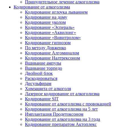
Принудительное лечение алкоголизма
Кодирование от алкоголизма
Кодирование иглоука лыванием
Кодирование на дому
Кодирование уколом
Кодирование «Эспераль»
Кодирование «Аквилонг»
Кодирование «Вивитролом»
Кодирование гипнозом
По методу Довженко
Кодирование Алгоминалом
Кодирование Налтрексоном
Вшивание ампулы
Вшивание торпедо
Двойной блок
Раскодироваться
Дисульфирам
Химзащита от алкоголя
Лазерное кодирование от алкоголизма
Кодирование SIT
Кодирование от алкоголизма с провокацией
Кодирование от алкоголизма на 5 лет
Имплантация Продетоксоном
Кодирование от алкоголизма на 3 года
Кодирование препаратом Актоплекс