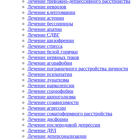
Лечение тревожно-депрессивного расстройства
Лечение неврозов
Лечение клептомании
Лечение астении
Лечение бессонницы
Лечение апатии
Лечение СДВГ
Лечение шизофрении
Лечение стресса
Лечение белой горячки
Лечение нервных тиков
Лечение агорафобии
Лечение пограничного расстройства личности
Лечение психопатии
Лечение лунатизма
Лечение нарколепсии
Лечение социофобии
Лечение шопоголизма
Лечение созависимости
Лечение агрессии
Лечение соматоформного расстройства
Лечение дисфории
Лечение послеродовой депрессии
Лечение ДРЛ
Лечение деперсонализации