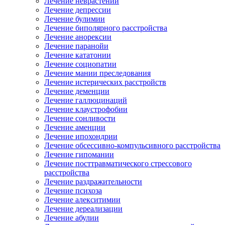
Лечение неврастении
Лечение депрессии
Лечение булимии
Лечение биполярного расстройства
Лечение анорексии
Лечение паранойи
Лечение кататонии
Лечение социопатии
Лечение мании преследования
Лечение истерических расстройств
Лечение деменции
Лечение галлюцинаций
Лечение клаустрофобии
Лечение сонливости
Лечение аменции
Лечение ипохондрии
Лечение обсессивно-компульсивного расстройства
Лечение гипомании
Лечение посттравматического стрессового
расстройства
Лечение раздражительности
Лечение психоза
Лечение алекситимии
Лечение дереализации
Лечение абулии