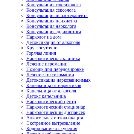
Консультация токсиколога
Консультация сексолога
Консультация психотерапевта
Консультация психиатра
Консультация нарколога
Консультация аддиклотога
Нарколог на дом
Детоксикация от алкоголя
Круглосуточно
Горячая линия
Наркологическая клиника
Лечение игромании
Помощь при передозировке
Лечение токсикомании
Детоксикация наркозависимых
Капельница от наркотиков
Капельница от алкоголя
Детокс капельница
Наркологический центр
Наркологический стационар
Наркологический диспансер
Алкогольная интоксикация
Экстренное вытрезвление
Кодирование от курения
Лечение табакокурения