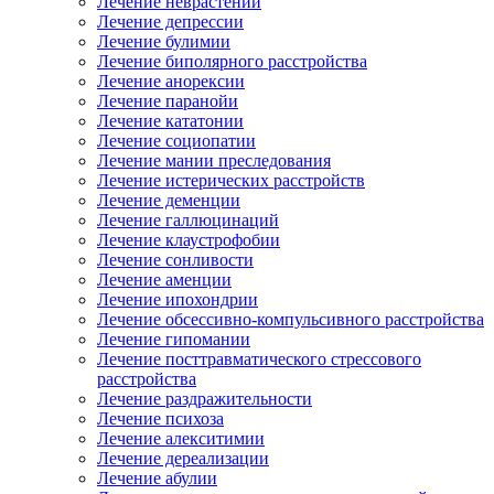
Лечение неврастении
Лечение депрессии
Лечение булимии
Лечение биполярного расстройства
Лечение анорексии
Лечение паранойи
Лечение кататонии
Лечение социопатии
Лечение мании преследования
Лечение истерических расстройств
Лечение деменции
Лечение галлюцинаций
Лечение клаустрофобии
Лечение сонливости
Лечение аменции
Лечение ипохондрии
Лечение обсессивно-компульсивного расстройства
Лечение гипомании
Лечение посттравматического стрессового
расстройства
Лечение раздражительности
Лечение психоза
Лечение алекситимии
Лечение дереализации
Лечение абулии