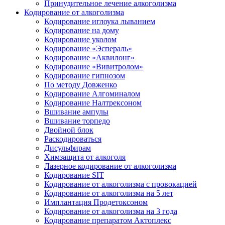
Принудительное лечение алкоголизма
Кодирование от алкоголизма
Кодирование иглоука лыванием
Кодирование на дому
Кодирование уколом
Кодирование «Эспераль»
Кодирование «Аквилонг»
Кодирование «Вивитролом»
Кодирование гипнозом
По методу Довженко
Кодирование Алгоминалом
Кодирование Налтрексоном
Вшивание ампулы
Вшивание торпедо
Двойной блок
Раскодироваться
Дисульфирам
Химзащита от алкоголя
Лазерное кодирование от алкоголизма
Кодирование SIT
Кодирование от алкоголизма с провокацией
Кодирование от алкоголизма на 5 лет
Имплантация Продетоксоном
Кодирование от алкоголизма на 3 года
Кодирование препаратом Актоплекс