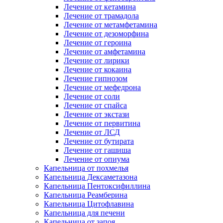
Лечение от кетамина
Лечение от трамадола
Лечение от метамфетамина
Лечение от дезоморфина
Лечение от героина
Лечение от амфетамина
Лечение от лирики
Лечение от кокаина
Лечение гипнозом
Лечение от мефедрона
Лечение от соли
Лечение от спайса
Лечение от экстази
Лечение от первитина
Лечение от ЛСД
Лечение от бутирата
Лечение от гашиша
Лечение от опиума
Капельница от похмелья
Капельница Дексаметазона
Капельница Пентоксифиллина
Капельница Реамберина
Капельница Цитофлавина
Капельница для печени
Капельница от запоя