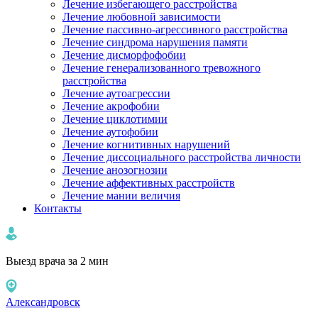
Лечение избегающего расстройства
Лечение любовной зависимости
Лечение пассивно-агрессивного расстройства
Лечение синдрома нарушения памяти
Лечение дисморфофобии
Лечение генерализованного тревожного
расстройства
Лечение аутоагрессии
Лечение акрофобии
Лечение циклотимии
Лечение аутофобии
Лечение когнитивных нарушений
Лечение диссоциального расстройства личности
Лечение анозогнозии
Лечение аффективных расстройств
Лечение мании величия
Контакты
Выезд врача за 2 мин
Александровск