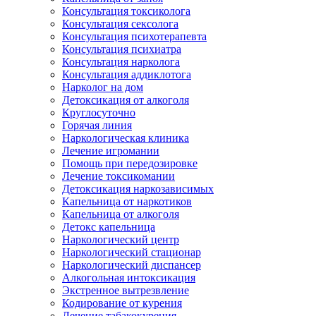
Консультация токсиколога
Консультация сексолога
Консультация психотерапевта
Консультация психиатра
Консультация нарколога
Консультация аддиклотога
Нарколог на дом
Детоксикация от алкоголя
Круглосуточно
Горячая линия
Наркологическая клиника
Лечение игромании
Помощь при передозировке
Лечение токсикомании
Детоксикация наркозависимых
Капельница от наркотиков
Капельница от алкоголя
Детокс капельница
Наркологический центр
Наркологический стационар
Наркологический диспансер
Алкогольная интоксикация
Экстренное вытрезвление
Кодирование от курения
Лечение табакокурения