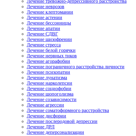
Лечение тревожно-депрессивного расстройства
Лечение неврозов
Лечение клептомании
Лечение астении
Лечение бессонницы
Лечение апатии
Лечение СДВГ
Лечение шизофрении
Лечение стресса
Лечение белой горячки
Лечение нервных тиков
Лечение агорафобии
Лечение пограничного расстройства личности
Лечение психопатии
Лечение лунатизма
Лечение нарколепсии
Лечение социофобии
Лечение шопоголизма
Лечение созависимости
Лечение агрессии
Лечение соматоформного расстройства
Лечение дисфории
Лечение послеродовой депрессии
Лечение ДРЛ
Лечение деперсонализации