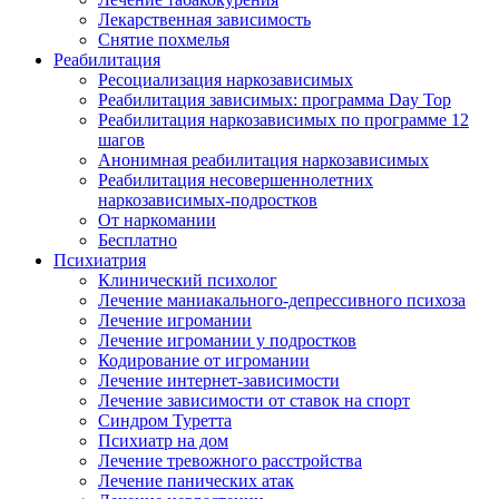
Лекарственная зависимость
Снятие похмелья
Реабилитация
Ресоциализация наркозависимых
Реабилитация зависимых: программа Day Top
Реабилитация наркозависимых по программе 12
шагов
Анонимная реабилитация наркозависимых
Реабилитация несовершеннолетних
наркозависимых-подростков
От наркомании
Бесплатно
Психиатрия
Клинический психолог
Лечение маниакального-депрессивного психоза
Лечение игромании
Лечение игромании у подростков
Кодирование от игромании
Лечение интернет-зависимости
Лечение зависимости от ставок на спорт
Синдром Туретта
Психиатр на дом
Лечение тревожного расстройства
Лечение панических атак