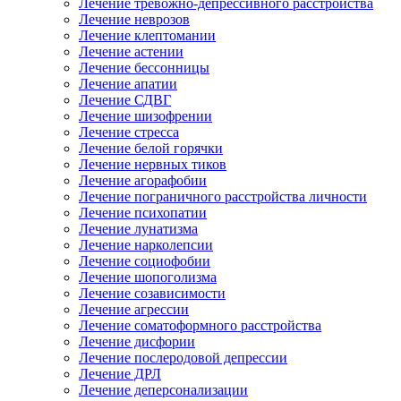
Лечение тревожно-депрессивного расстройства
Лечение неврозов
Лечение клептомании
Лечение астении
Лечение бессонницы
Лечение апатии
Лечение СДВГ
Лечение шизофрении
Лечение стресса
Лечение белой горячки
Лечение нервных тиков
Лечение агорафобии
Лечение пограничного расстройства личности
Лечение психопатии
Лечение лунатизма
Лечение нарколепсии
Лечение социофобии
Лечение шопоголизма
Лечение созависимости
Лечение агрессии
Лечение соматоформного расстройства
Лечение дисфории
Лечение послеродовой депрессии
Лечение ДРЛ
Лечение деперсонализации