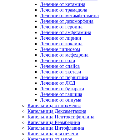
Лечение от кетамина
Лечение от трамадола
Лечение от метамфетамина
Лечение от дезоморфина
Лечение от героина
Лечение от амфетамина
Лечение от лирики
Лечение от кокаина
Лечение гипнозом
Лечение от мефедрона
Лечение от соли
Лечение от спайса
Лечение от экстази
Лечение от первитина
Лечение от ЛСД
Лечение от бутирата
Лечение от гашиша
Лечение от опиума
Капельница от похмелья
Капельница Дексаметазона
Капельница Пентоксифиллина
Капельница Реамберина
Капельница Цитофлавина
Капельница для печени
Капельница от запоя