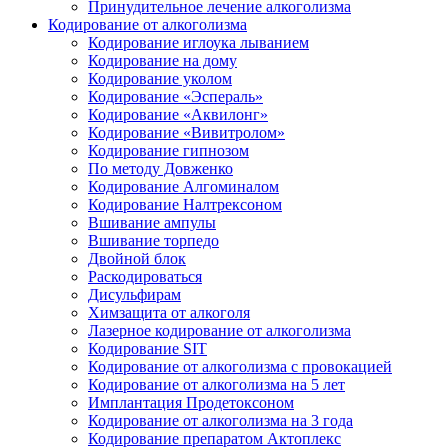
Принудительное лечение алкоголизма
Кодирование от алкоголизма
Кодирование иглоука лыванием
Кодирование на дому
Кодирование уколом
Кодирование «Эспераль»
Кодирование «Аквилонг»
Кодирование «Вивитролом»
Кодирование гипнозом
По методу Довженко
Кодирование Алгоминалом
Кодирование Налтрексоном
Вшивание ампулы
Вшивание торпедо
Двойной блок
Раскодироваться
Дисульфирам
Химзащита от алкоголя
Лазерное кодирование от алкоголизма
Кодирование SIT
Кодирование от алкоголизма с провокацией
Кодирование от алкоголизма на 5 лет
Имплантация Продетоксоном
Кодирование от алкоголизма на 3 года
Кодирование препаратом Актоплекс