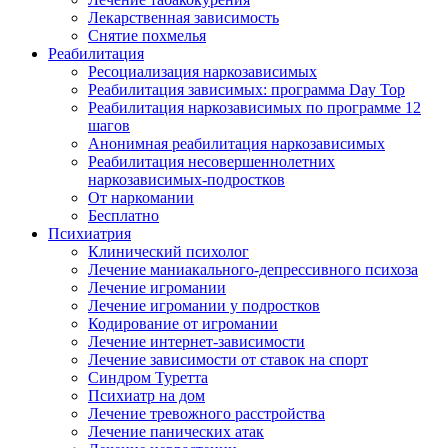
Лекарственная зависимость
Снятие похмелья
Реабилитация
Ресоциализация наркозависимых
Реабилитация зависимых: программа Day Top
Реабилитация наркозависимых по программе 12
шагов
Анонимная реабилитация наркозависимых
Реабилитация несовершеннолетних
наркозависимых-подростков
От наркомании
Бесплатно
Психиатрия
Клинический психолог
Лечение маниакального-депрессивного психоза
Лечение игромании
Лечение игромании у подростков
Кодирование от игромании
Лечение интернет-зависимости
Лечение зависимости от ставок на спорт
Синдром Туретта
Психиатр на дом
Лечение тревожного расстройства
Лечение панических атак