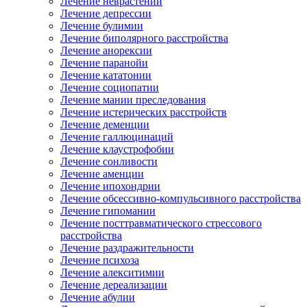
Лечение неврастении
Лечение депрессии
Лечение булимии
Лечение биполярного расстройства
Лечение анорексии
Лечение паранойи
Лечение кататонии
Лечение социопатии
Лечение мании преследования
Лечение истерических расстройств
Лечение деменции
Лечение галлюцинаций
Лечение клаустрофобии
Лечение сонливости
Лечение аменции
Лечение ипохондрии
Лечение обсессивно-компульсивного расстройства
Лечение гипомании
Лечение посттравматического стрессового
расстройства
Лечение раздражительности
Лечение психоза
Лечение алекситимии
Лечение дереализации
Лечение абулии