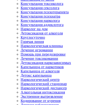
Консультация токсиколога
Консультация сексолога
Консультация психотерапевта
Консультация психиатра
Консультация нарколога
Консультация аддиклотога
Нарколог на дом
Детоксикация от алкоголя
Круглосуточно
Горячая линия
Наркологическая клиника
Лечение игромании
Помощь при передозировке
Лечение токсикомании
Детоксикация наркозависимых
Капельница от наркотиков
Капельница от алкоголя
Детокс капельница
Наркологический центр
Наркологический стационар
Наркологический диспансер
Алкогольная интоксикация
Экстренное вытрезвление
Кодирование от курения
Лечение табакокурения