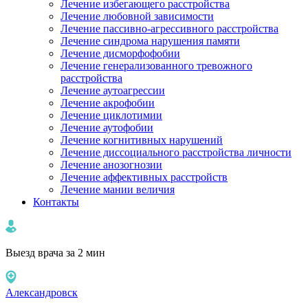
Лечение избегающего расстройства
Лечение любовной зависимости
Лечение пассивно-агрессивного расстройства
Лечение синдрома нарушения памяти
Лечение дисморфофобии
Лечение генерализованного тревожного
расстройства
Лечение аутоагрессии
Лечение акрофобии
Лечение циклотимии
Лечение аутофобии
Лечение когнитивных нарушений
Лечение диссоциального расстройства личности
Лечение анозогнозии
Лечение аффективных расстройств
Лечение мании величия
Контакты
Выезд врача за 2 мин
Александровск