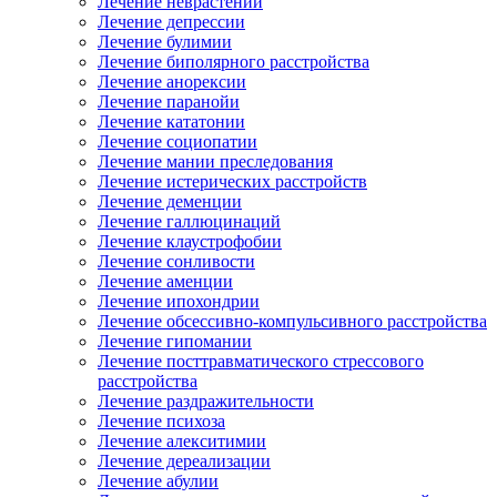
Лечение неврастении
Лечение депрессии
Лечение булимии
Лечение биполярного расстройства
Лечение анорексии
Лечение паранойи
Лечение кататонии
Лечение социопатии
Лечение мании преследования
Лечение истерических расстройств
Лечение деменции
Лечение галлюцинаций
Лечение клаустрофобии
Лечение сонливости
Лечение аменции
Лечение ипохондрии
Лечение обсессивно-компульсивного расстройства
Лечение гипомании
Лечение посттравматического стрессового
расстройства
Лечение раздражительности
Лечение психоза
Лечение алекситимии
Лечение дереализации
Лечение абулии