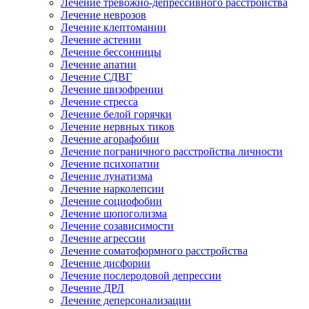
Лечение тревожно-депрессивного расстройства
Лечение неврозов
Лечение клептомании
Лечение астении
Лечение бессонницы
Лечение апатии
Лечение СДВГ
Лечение шизофрении
Лечение стресса
Лечение белой горячки
Лечение нервных тиков
Лечение агорафобии
Лечение пограничного расстройства личности
Лечение психопатии
Лечение лунатизма
Лечение нарколепсии
Лечение социофобии
Лечение шопоголизма
Лечение созависимости
Лечение агрессии
Лечение соматоформного расстройства
Лечение дисфории
Лечение послеродовой депрессии
Лечение ДРЛ
Лечение деперсонализации