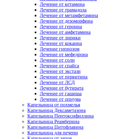
Лечение от кетамина
Лечение от трамадола
Лечение от метамфетамина
Лечение от дезоморфина
Лечение от героина
Лечение от амфетамина
Лечение от лирики
Лечение от кокаина
Лечение гипнозом
Лечение от мефедрона
Лечение от соли
Лечение от спайса
Лечение от экстази
Лечение от первитина
Лечение от ЛСД
Лечение от бутирата
Лечение от гашиша
Лечение от опиума
Капельница от похмелья
Капельница Дексаметазона
Капельница Пентоксифиллина
Капельница Реамберина
Капельница Цитофлавина
Капельница для печени
Капельница от запоя