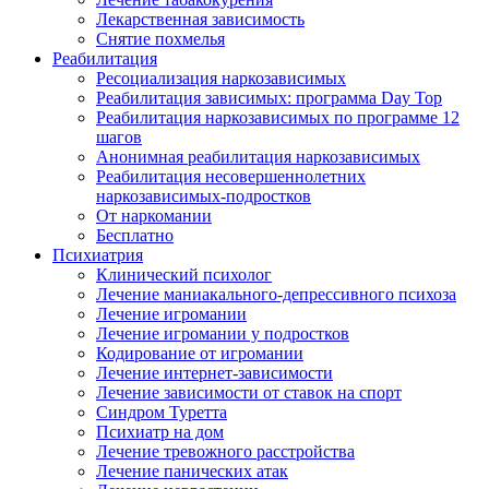
Лекарственная зависимость
Снятие похмелья
Реабилитация
Ресоциализация наркозависимых
Реабилитация зависимых: программа Day Top
Реабилитация наркозависимых по программе 12
шагов
Анонимная реабилитация наркозависимых
Реабилитация несовершеннолетних
наркозависимых-подростков
От наркомании
Бесплатно
Психиатрия
Клинический психолог
Лечение маниакального-депрессивного психоза
Лечение игромании
Лечение игромании у подростков
Кодирование от игромании
Лечение интернет-зависимости
Лечение зависимости от ставок на спорт
Синдром Туретта
Психиатр на дом
Лечение тревожного расстройства
Лечение панических атак