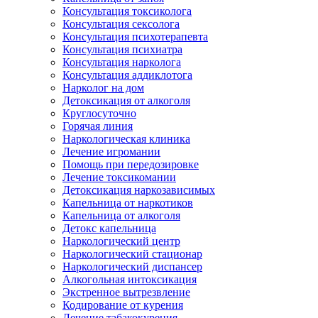
Консультация токсиколога
Консультация сексолога
Консультация психотерапевта
Консультация психиатра
Консультация нарколога
Консультация аддиклотога
Нарколог на дом
Детоксикация от алкоголя
Круглосуточно
Горячая линия
Наркологическая клиника
Лечение игромании
Помощь при передозировке
Лечение токсикомании
Детоксикация наркозависимых
Капельница от наркотиков
Капельница от алкоголя
Детокс капельница
Наркологический центр
Наркологический стационар
Наркологический диспансер
Алкогольная интоксикация
Экстренное вытрезвление
Кодирование от курения
Лечение табакокурения