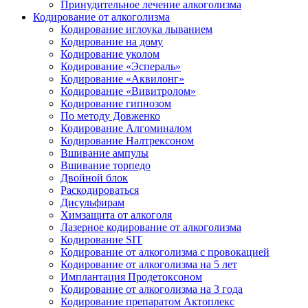
Принудительное лечение алкоголизма
Кодирование от алкоголизма
Кодирование иглоука лыванием
Кодирование на дому
Кодирование уколом
Кодирование «Эспераль»
Кодирование «Аквилонг»
Кодирование «Вивитролом»
Кодирование гипнозом
По методу Довженко
Кодирование Алгоминалом
Кодирование Налтрексоном
Вшивание ампулы
Вшивание торпедо
Двойной блок
Раскодироваться
Дисульфирам
Химзащита от алкоголя
Лазерное кодирование от алкоголизма
Кодирование SIT
Кодирование от алкоголизма с провокацией
Кодирование от алкоголизма на 5 лет
Имплантация Продетоксоном
Кодирование от алкоголизма на 3 года
Кодирование препаратом Актоплекс