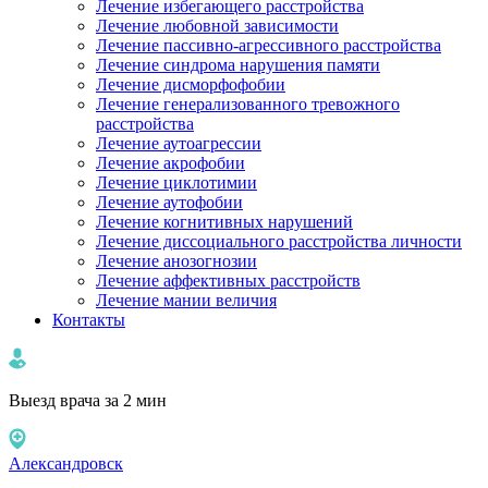
Лечение избегающего расстройства
Лечение любовной зависимости
Лечение пассивно-агрессивного расстройства
Лечение синдрома нарушения памяти
Лечение дисморфофобии
Лечение генерализованного тревожного
расстройства
Лечение аутоагрессии
Лечение акрофобии
Лечение циклотимии
Лечение аутофобии
Лечение когнитивных нарушений
Лечение диссоциального расстройства личности
Лечение анозогнозии
Лечение аффективных расстройств
Лечение мании величия
Контакты
Выезд врача за 2 мин
Александровск