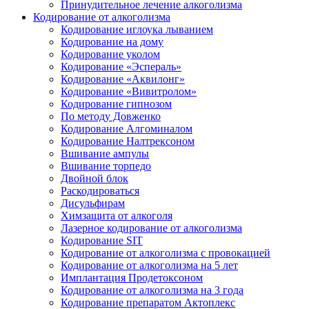
Принудительное лечение алкоголизма
Кодирование от алкоголизма
Кодирование иглоука лыванием
Кодирование на дому
Кодирование уколом
Кодирование «Эспераль»
Кодирование «Аквилонг»
Кодирование «Вивитролом»
Кодирование гипнозом
По методу Довженко
Кодирование Алгоминалом
Кодирование Налтрексоном
Вшивание ампулы
Вшивание торпедо
Двойной блок
Раскодироваться
Дисульфирам
Химзащита от алкоголя
Лазерное кодирование от алкоголизма
Кодирование SIT
Кодирование от алкоголизма с провокацией
Кодирование от алкоголизма на 5 лет
Имплантация Продетоксоном
Кодирование от алкоголизма на 3 года
Кодирование препаратом Актоплекс