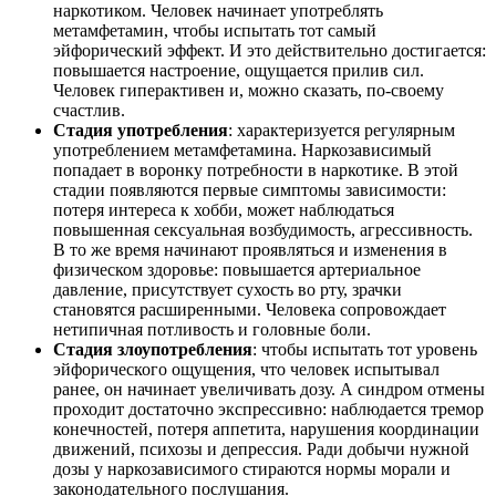
наркотиком. Человек начинает употреблять
метамфетамин, чтобы испытать тот самый
эйфорический эффект. И это действительно достигается:
повышается настроение, ощущается прилив сил.
Человек гиперактивен и, можно сказать, по-своему
счастлив.
Стадия употребления
: характеризуется регулярным
употреблением метамфетамина. Наркозависимый
попадает в воронку потребности в наркотике. В этой
стадии появляются первые симптомы зависимости:
потеря интереса к хобби, может наблюдаться
повышенная сексуальная возбудимость, агрессивность.
В то же время начинают проявляться и изменения в
физическом здоровье: повышается артериальное
давление, присутствует сухость во рту, зрачки
становятся расширенными. Человека сопровождает
нетипичная потливость и головные боли.
Стадия злоупотребления
: чтобы испытать тот уровень
эйфорического ощущения, что человек испытывал
ранее, он начинает увеличивать дозу. А синдром отмены
проходит достаточно экспрессивно: наблюдается тремор
конечностей, потеря аппетита, нарушения координации
движений, психозы и депрессия. Ради добычи нужной
дозы у наркозависимого стираются нормы морали и
законодательного послушания.