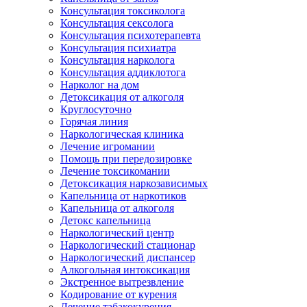
Консультация токсиколога
Консультация сексолога
Консультация психотерапевта
Консультация психиатра
Консультация нарколога
Консультация аддиклотога
Нарколог на дом
Детоксикация от алкоголя
Круглосуточно
Горячая линия
Наркологическая клиника
Лечение игромании
Помощь при передозировке
Лечение токсикомании
Детоксикация наркозависимых
Капельница от наркотиков
Капельница от алкоголя
Детокс капельница
Наркологический центр
Наркологический стационар
Наркологический диспансер
Алкогольная интоксикация
Экстренное вытрезвление
Кодирование от курения
Лечение табакокурения