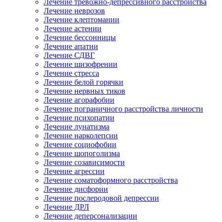
Лечение тревожно-депрессивного расстройства
Лечение неврозов
Лечение клептомании
Лечение астении
Лечение бессонницы
Лечение апатии
Лечение СДВГ
Лечение шизофрении
Лечение стресса
Лечение белой горячки
Лечение нервных тиков
Лечение агорафобии
Лечение пограничного расстройства личности
Лечение психопатии
Лечение лунатизма
Лечение нарколепсии
Лечение социофобии
Лечение шопоголизма
Лечение созависимости
Лечение агрессии
Лечение соматоформного расстройства
Лечение дисфории
Лечение послеродовой депрессии
Лечение ДРЛ
Лечение деперсонализации