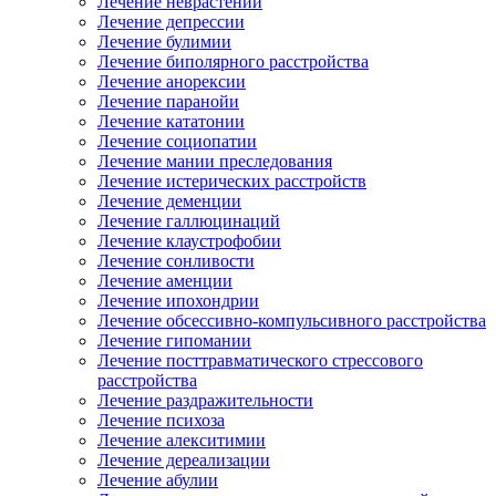
Лечение неврастении
Лечение депрессии
Лечение булимии
Лечение биполярного расстройства
Лечение анорексии
Лечение паранойи
Лечение кататонии
Лечение социопатии
Лечение мании преследования
Лечение истерических расстройств
Лечение деменции
Лечение галлюцинаций
Лечение клаустрофобии
Лечение сонливости
Лечение аменции
Лечение ипохондрии
Лечение обсессивно-компульсивного расстройства
Лечение гипомании
Лечение посттравматического стрессового
расстройства
Лечение раздражительности
Лечение психоза
Лечение алекситимии
Лечение дереализации
Лечение абулии