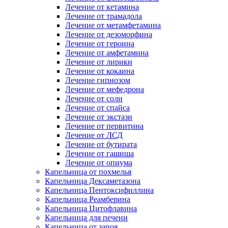
Лечение от кетамина
Лечение от трамадола
Лечение от метамфетамина
Лечение от дезоморфина
Лечение от героина
Лечение от амфетамина
Лечение от лирики
Лечение от кокаина
Лечение гипнозом
Лечение от мефедрона
Лечение от соли
Лечение от спайса
Лечение от экстази
Лечение от первитина
Лечение от ЛСД
Лечение от бутирата
Лечение от гашиша
Лечение от опиума
Капельница от похмелья
Капельница Дексаметазона
Капельница Пентоксифиллина
Капельница Реамберина
Капельница Цитофлавина
Капельница для печени
Капельница от запоя