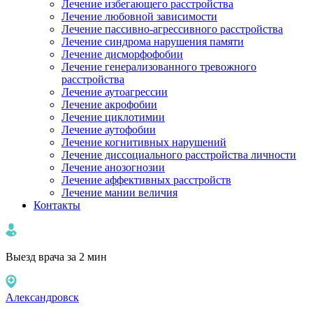
Лечение избегающего расстройства
Лечение любовной зависимости
Лечение пассивно-агрессивного расстройства
Лечение синдрома нарушения памяти
Лечение дисморфофобии
Лечение генерализованного тревожного
расстройства
Лечение аутоагрессии
Лечение акрофобии
Лечение циклотимии
Лечение аутофобии
Лечение когнитивных нарушений
Лечение диссоциального расстройства личности
Лечение анозогнозии
Лечение аффективных расстройств
Лечение мании величия
Контакты
Выезд врача за 2 мин
Александровск