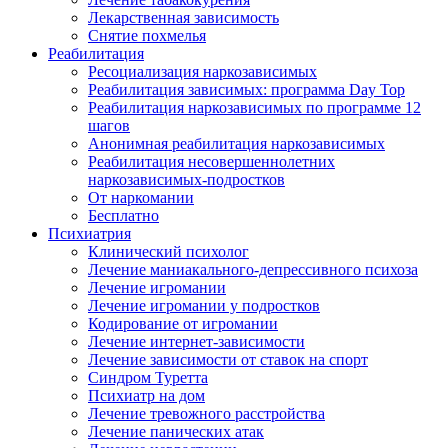
Лекарственная зависимость
Снятие похмелья
Реабилитация
Ресоциализация наркозависимых
Реабилитация зависимых: программа Day Top
Реабилитация наркозависимых по программе 12
шагов
Анонимная реабилитация наркозависимых
Реабилитация несовершеннолетних
наркозависимых-подростков
От наркомании
Бесплатно
Психиатрия
Клинический психолог
Лечение маниакального-депрессивного психоза
Лечение игромании
Лечение игромании у подростков
Кодирование от игромании
Лечение интернет-зависимости
Лечение зависимости от ставок на спорт
Синдром Туретта
Психиатр на дом
Лечение тревожного расстройства
Лечение панических атак