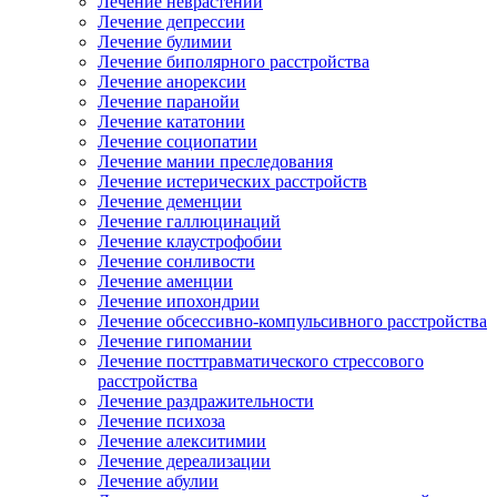
Лечение неврастении
Лечение депрессии
Лечение булимии
Лечение биполярного расстройства
Лечение анорексии
Лечение паранойи
Лечение кататонии
Лечение социопатии
Лечение мании преследования
Лечение истерических расстройств
Лечение деменции
Лечение галлюцинаций
Лечение клаустрофобии
Лечение сонливости
Лечение аменции
Лечение ипохондрии
Лечение обсессивно-компульсивного расстройства
Лечение гипомании
Лечение посттравматического стрессового
расстройства
Лечение раздражительности
Лечение психоза
Лечение алекситимии
Лечение дереализации
Лечение абулии