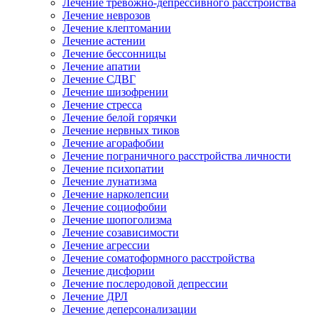
Лечение тревожно-депрессивного расстройства
Лечение неврозов
Лечение клептомании
Лечение астении
Лечение бессонницы
Лечение апатии
Лечение СДВГ
Лечение шизофрении
Лечение стресса
Лечение белой горячки
Лечение нервных тиков
Лечение агорафобии
Лечение пограничного расстройства личности
Лечение психопатии
Лечение лунатизма
Лечение нарколепсии
Лечение социофобии
Лечение шопоголизма
Лечение созависимости
Лечение агрессии
Лечение соматоформного расстройства
Лечение дисфории
Лечение послеродовой депрессии
Лечение ДРЛ
Лечение деперсонализации