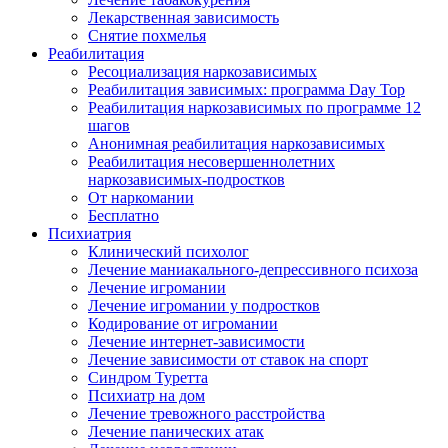
Лекарственная зависимость
Снятие похмелья
Реабилитация
Ресоциализация наркозависимых
Реабилитация зависимых: программа Day Top
Реабилитация наркозависимых по программе 12
шагов
Анонимная реабилитация наркозависимых
Реабилитация несовершеннолетних
наркозависимых-подростков
От наркомании
Бесплатно
Психиатрия
Клинический психолог
Лечение маниакального-депрессивного психоза
Лечение игромании
Лечение игромании у подростков
Кодирование от игромании
Лечение интернет-зависимости
Лечение зависимости от ставок на спорт
Синдром Туретта
Психиатр на дом
Лечение тревожного расстройства
Лечение панических атак