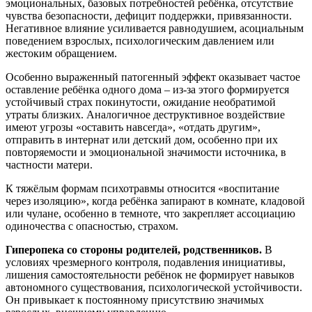
эмоциональных, базовых потребностей ребёнка, отсутствие
чувства безопасности, дефицит поддержки, привязанности.
Негативное влияние усиливается равнодушием, асоциальным
поведением взрослых, психологическим давлением или
жестоким обращением.
Особенно выраженный патогенный эффект оказывает частое
оставление ребёнка одного дома – из-за этого формируется
устойчивый страх покинутости, ожидание необратимой
утраты близких. Аналогичное деструктивное воздействие
имеют угрозы «оставить навсегда», «отдать другим»,
отправить в интернат или детский дом, особенно при их
повторяемости и эмоциональной значимости источника, в
частности матери.
К тяжёлым формам психотравмы относится «воспитание
через изоляцию», когда ребёнка запирают в комнате, кладовой
или чулане, особенно в темноте, что закрепляет ассоциацию
одиночества с опасностью, страхом.
Гиперопека со стороны родителей, родственников.
В
условиях чрезмерного контроля, подавления инициативы,
лишения самостоятельности ребёнок не формирует навыков
автономного существования, психологической устойчивости.
Он привыкает к постоянному присутствию значимых