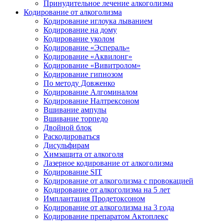
Принудительное лечение алкоголизма
Кодирование от алкоголизма
Кодирование иглоука лыванием
Кодирование на дому
Кодирование уколом
Кодирование «Эспераль»
Кодирование «Аквилонг»
Кодирование «Вивитролом»
Кодирование гипнозом
По методу Довженко
Кодирование Алгоминалом
Кодирование Налтрексоном
Вшивание ампулы
Вшивание торпедо
Двойной блок
Раскодироваться
Дисульфирам
Химзащита от алкоголя
Лазерное кодирование от алкоголизма
Кодирование SIT
Кодирование от алкоголизма с провокацией
Кодирование от алкоголизма на 5 лет
Имплантация Продетоксоном
Кодирование от алкоголизма на 3 года
Кодирование препаратом Актоплекс