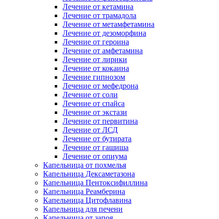
Лечение от кетамина
Лечение от трамадола
Лечение от метамфетамина
Лечение от дезоморфина
Лечение от героина
Лечение от амфетамина
Лечение от лирики
Лечение от кокаина
Лечение гипнозом
Лечение от мефедрона
Лечение от соли
Лечение от спайса
Лечение от экстази
Лечение от первитина
Лечение от ЛСД
Лечение от бутирата
Лечение от гашиша
Лечение от опиума
Капельница от похмелья
Капельница Дексаметазона
Капельница Пентоксифиллина
Капельница Реамберина
Капельница Цитофлавина
Капельница для печени
Капельница от запоя