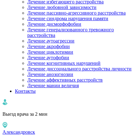
Лечение избегающего расстройства
Лечение любовной зависимости
Лечение пассивно-агрессивного расстройства
Лечение синдрома нарушения памяти
Лечение дисморфофобии
Лечение генерализованного тревожного
расстройства
Лечение аутоагрессии
Лечение акрофобии
Лечение циклотимии
Лечение аутофобии
Лечение когнитивных нарушений
Лечение диссоциального расстройства личности
Лечение анозогнозии
Лечение аффективных расстройств
Лечение мании величия
Контакты
Выезд врача за 2 мин
Александровск