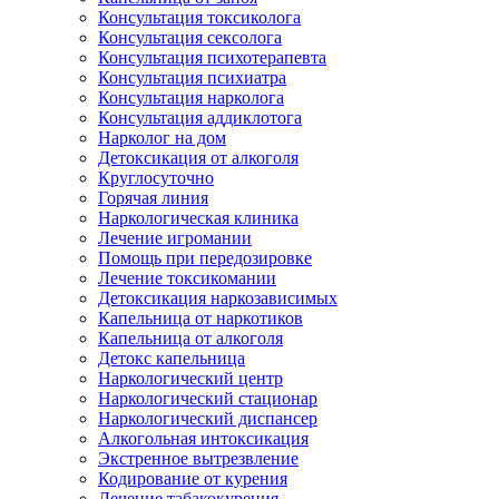
Консультация токсиколога
Консультация сексолога
Консультация психотерапевта
Консультация психиатра
Консультация нарколога
Консультация аддиклотога
Нарколог на дом
Детоксикация от алкоголя
Круглосуточно
Горячая линия
Наркологическая клиника
Лечение игромании
Помощь при передозировке
Лечение токсикомании
Детоксикация наркозависимых
Капельница от наркотиков
Капельница от алкоголя
Детокс капельница
Наркологический центр
Наркологический стационар
Наркологический диспансер
Алкогольная интоксикация
Экстренное вытрезвление
Кодирование от курения
Лечение табакокурения