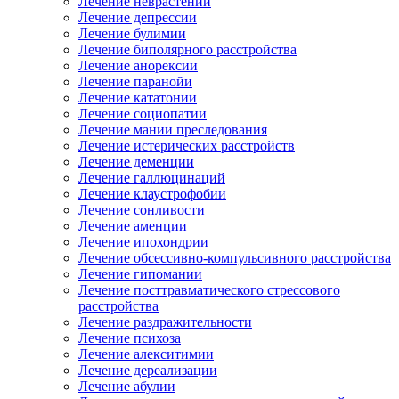
Лечение неврастении
Лечение депрессии
Лечение булимии
Лечение биполярного расстройства
Лечение анорексии
Лечение паранойи
Лечение кататонии
Лечение социопатии
Лечение мании преследования
Лечение истерических расстройств
Лечение деменции
Лечение галлюцинаций
Лечение клаустрофобии
Лечение сонливости
Лечение аменции
Лечение ипохондрии
Лечение обсессивно-компульсивного расстройства
Лечение гипомании
Лечение посттравматического стрессового
расстройства
Лечение раздражительности
Лечение психоза
Лечение алекситимии
Лечение дереализации
Лечение абулии