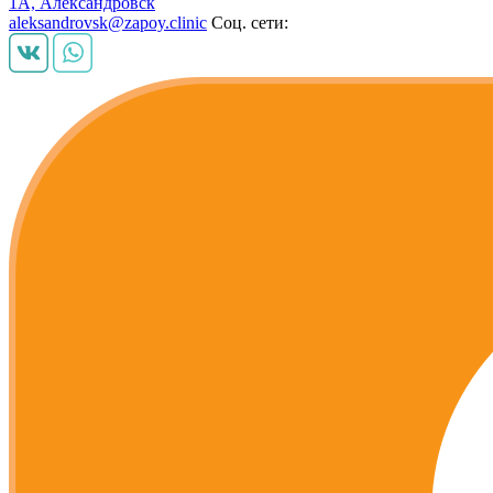
1А, Александровск
aleksandrovsk@zapoy.clinic
Соц. сети: