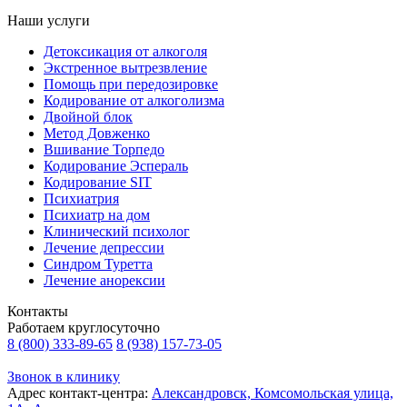
Наши услуги
Детоксикация от алкоголя
Экстренное вытрезвление
Помощь при передозировке
Кодирование от алкоголизма
Двойной блок
Метод Довженко
Вшивание Торпедо
Кодирование Эспераль
Кодирование SIT
Психиатрия
Психиатр на дом
Клинический психолог
Лечение депрессии
Синдром Туретта
Лечение анорексии
Контакты
Работаем круглосуточно
8 (800) 333-89-65
8 (938) 157-73-05
Звонок в клинику
Адрес контакт-центра:
Александровск, Комсомольская улица,