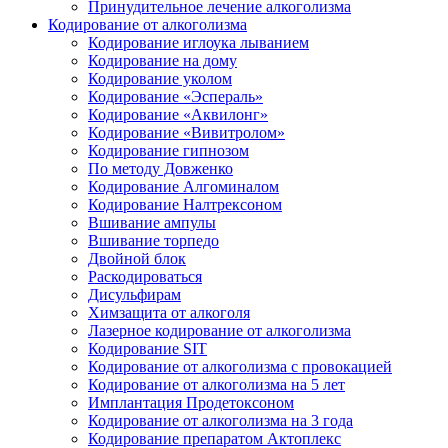
Принудительное лечение алкоголизма
Кодирование от алкоголизма
Кодирование иглоука лыванием
Кодирование на дому
Кодирование уколом
Кодирование «Эспераль»
Кодирование «Аквилонг»
Кодирование «Вивитролом»
Кодирование гипнозом
По методу Довженко
Кодирование Алгоминалом
Кодирование Налтрексоном
Вшивание ампулы
Вшивание торпедо
Двойной блок
Раскодироваться
Дисульфирам
Химзащита от алкоголя
Лазерное кодирование от алкоголизма
Кодирование SIT
Кодирование от алкоголизма с провокацией
Кодирование от алкоголизма на 5 лет
Имплантация Продетоксоном
Кодирование от алкоголизма на 3 года
Кодирование препаратом Актоплекс