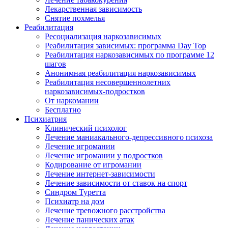
Лекарственная зависимость
Снятие похмелья
Реабилитация
Ресоциализация наркозависимых
Реабилитация зависимых: программа Day Top
Реабилитация наркозависимых по программе 12
шагов
Анонимная реабилитация наркозависимых
Реабилитация несовершеннолетних
наркозависимых-подростков
От наркомании
Бесплатно
Психиатрия
Клинический психолог
Лечение маниакального-депрессивного психоза
Лечение игромании
Лечение игромании у подростков
Кодирование от игромании
Лечение интернет-зависимости
Лечение зависимости от ставок на спорт
Синдром Туретта
Психиатр на дом
Лечение тревожного расстройства
Лечение панических атак