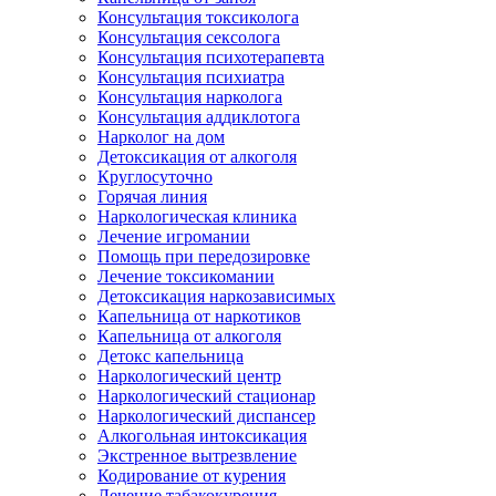
Консультация токсиколога
Консультация сексолога
Консультация психотерапевта
Консультация психиатра
Консультация нарколога
Консультация аддиклотога
Нарколог на дом
Детоксикация от алкоголя
Круглосуточно
Горячая линия
Наркологическая клиника
Лечение игромании
Помощь при передозировке
Лечение токсикомании
Детоксикация наркозависимых
Капельница от наркотиков
Капельница от алкоголя
Детокс капельница
Наркологический центр
Наркологический стационар
Наркологический диспансер
Алкогольная интоксикация
Экстренное вытрезвление
Кодирование от курения
Лечение табакокурения