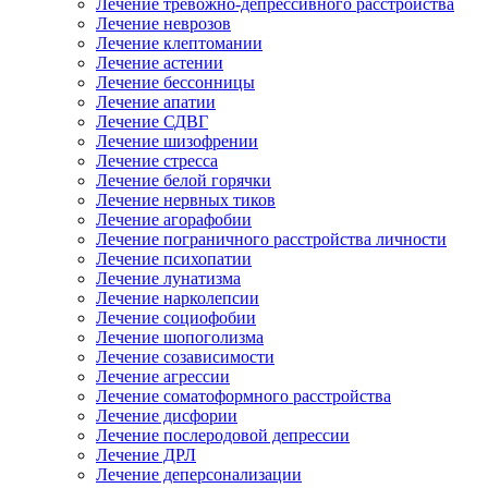
Лечение тревожно-депрессивного расстройства
Лечение неврозов
Лечение клептомании
Лечение астении
Лечение бессонницы
Лечение апатии
Лечение СДВГ
Лечение шизофрении
Лечение стресса
Лечение белой горячки
Лечение нервных тиков
Лечение агорафобии
Лечение пограничного расстройства личности
Лечение психопатии
Лечение лунатизма
Лечение нарколепсии
Лечение социофобии
Лечение шопоголизма
Лечение созависимости
Лечение агрессии
Лечение соматоформного расстройства
Лечение дисфории
Лечение послеродовой депрессии
Лечение ДРЛ
Лечение деперсонализации