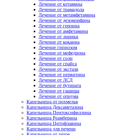
Лечение от кетамина
Лечение от трамадола
Лечение от метамфетамина
Лечение от дезоморфина
Лечение от героина
Лечение от амфетамина
Лечение от лирики
Лечение от кокаина
Лечение гипнозом
Лечение от мефедрона
Лечение от соли
Лечение от спайса
Лечение от экстази
Лечение от первитина
Лечение от ЛСД
Лечение от бутирата
Лечение от гашиша
Лечение от опиума
Капельница от похмелья
Капельница Дексаметазона
Капельница Пентоксифиллина
Капельница Реамберина
Капельница Цитофлавина
Капельница для печени
Капельница от запоя