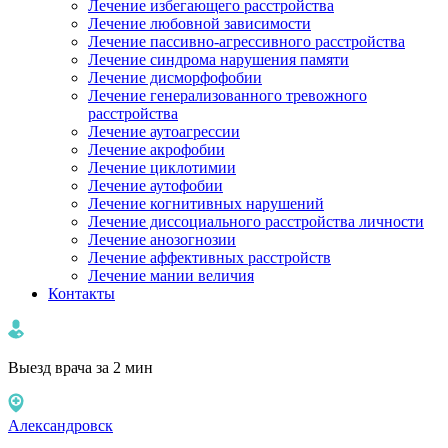
Лечение избегающего расстройства
Лечение любовной зависимости
Лечение пассивно-агрессивного расстройства
Лечение синдрома нарушения памяти
Лечение дисморфофобии
Лечение генерализованного тревожного
расстройства
Лечение аутоагрессии
Лечение акрофобии
Лечение циклотимии
Лечение аутофобии
Лечение когнитивных нарушений
Лечение диссоциального расстройства личности
Лечение анозогнозии
Лечение аффективных расстройств
Лечение мании величия
Контакты
Выезд врача за 2 мин
Александровск