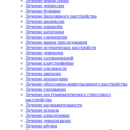
Лечение неврастении
Лечение депрессии
Лечение булимии
Лечение биполярного расстройства
Лечение анорексии
Лечение паранойи
Лечение кататонии
Лечение социопатии
Лечение мании преследования
Лечение истерических расстройств
Лечение деменции
Лечение галлюцинаций
Лечение клаустрофобии
Лечение сонливости
Лечение аменции
Лечение ипохондрии
Лечение обсессивно-компульсивного расстройства
Лечение гипомании
Лечение посттравматического стрессового
расстройства
Лечение раздражительности
Лечение психоза
Лечение алекситимии
Лечение дереализации
Лечение абулии