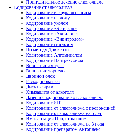
Принудительное лечение алкоголизма
Кодирование от алкоголизма
Кодирование иглоука лыванием
Кодирование на дому
Кодирование уколом
Кодирование «Эспераль»
Кодирование «Аквилонг»
Кодирование «Вивитролом»
Кодирование гипнозом
По методу Довженко
Кодирование Алгоминалом
Кодирование Налтрексоном
Вшивание ампулы
Вшивание торпедо
Двойной блок
Раскодироваться
Дисульфирам
Химзащита от алкоголя
Лазерное кодирование от алкоголизма
Кодирование SIT
Кодирование от алкоголизма с провокацией
Кодирование от алкоголизма на 5 лет
Имплантация Продетоксоном
Кодирование от алкоголизма на 3 года
Кодирование препаратом Актоплекс