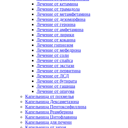
Лечение от кетамина
Лечение от трамадола
Лечение от метамфетамина
Лечение от дезоморфина
Лечение от героина
Лечение от амфетамина
Лечение от лирики
Лечение от кокаина
Лечение гипнозом
Лечение от мефедрона
Лечение от соли
Лечение от спайса
Лечение от экстази
Лечение от первитина
Лечение от ЛСД
Лечение от бутирата
Лечение от гашиша
Лечение от опиума
Капельница от похмелья
Капельница Дексаметазона
Капельница Пентоксифиллина
Капельница Реамберина
Капельница Цитофлавина
Капельница для печени
Капельница от запоя