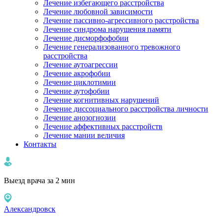
Лечение избегающего расстройства
Лечение любовной зависимости
Лечение пассивно-агрессивного расстройства
Лечение синдрома нарушения памяти
Лечение дисморфофобии
Лечение генерализованного тревожного
расстройства
Лечение аутоагрессии
Лечение акрофобии
Лечение циклотимии
Лечение аутофобии
Лечение когнитивных нарушений
Лечение диссоциального расстройства личности
Лечение анозогнозии
Лечение аффективных расстройств
Лечение мании величия
Контакты
Выезд врача за 2 мин
Александровск