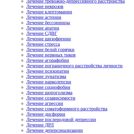
Лечение тревожно-депрессивного расстройства
Лечение неврозов
Лечение клептомании
Лечение астении
Лечение бессонницы
Лечение апатии
Лечение СДВГ
Лечение шизофрении
Лечение стресса
Лечение белой горячки
Лечение нервных тиков
Лечение агорафобии
Лечение пограничного расстройства личности
Лечение психопатии
Лечение лунатизма
Лечение нарколепсии
Лечение социофобии
Лечение шопоголизма
Лечение созависимости
Лечение агрессии
Лечение соматоформного расстройства
Лечение дисфории
Лечение послеродовой депрессии
Лечение ДРЛ
Лечение деперсонализации