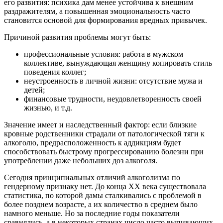
его развития: психика дам менее устойчива к внешним
раздражителям, а повышенная эмоциональность часто
становится основой для формирования вредных привычек.
Причиной развития проблемы могут быть:
профессиональные условия: работа в мужском
коллективе, вынуждающая женщину копировать стиль
поведения коллег;
неустроенность в личной жизни: отсутствие мужа и
детей;
финансовые трудности, неудовлетворенность своей
жизнью, и т.д.
Значение имеет и наследственный фактор: если близкие
кровные родственники страдали от патологической тяги к
алкоголю, предрасположенность к аддикциям будет
способствовать быстрому прогрессированию болезни при
употреблении даже небольших доз алкоголя.
Сегодня принципиальных отличий алкоголизма по
гендерному признаку нет. До конца ХХ века существовала
статистика, по которой дамы сталкивались с проблемой в
более позднем возрасте, а их количество в среднем было
намного меньше. Но за последние годы показатели
сравнялись, а в некоторых странах число часто выпивающих