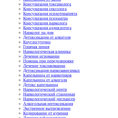
Консультация токсиколога
Консультация сексолога
Консультация психотерапевта
Консультация психиатра
Консультация нарколога
Консультация аддиклотога
Нарколог на дом
Детоксикация от алкоголя
Круглосуточно
Горячая линия
Наркологическая клиника
Лечение игромании
Помощь при передозировке
Лечение токсикомании
Детоксикация наркозависимых
Капельница от наркотиков
Капельница от алкоголя
Детокс капельница
Наркологический центр
Наркологический стационар
Наркологический диспансер
Алкогольная интоксикация
Экстренное вытрезвление
Кодирование от курения
Лечение табакокурения