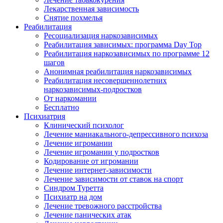
Лекарственная зависимость
Снятие похмелья
Реабилитация
Ресоциализация наркозависимых
Реабилитация зависимых: программа Day Top
Реабилитация наркозависимых по программе 12
шагов
Анонимная реабилитация наркозависимых
Реабилитация несовершеннолетних
наркозависимых-подростков
От наркомании
Бесплатно
Психиатрия
Клинический психолог
Лечение маниакального-депрессивного психоза
Лечение игромании
Лечение игромании у подростков
Кодирование от игромании
Лечение интернет-зависимости
Лечение зависимости от ставок на спорт
Синдром Туретта
Психиатр на дом
Лечение тревожного расстройства
Лечение панических атак