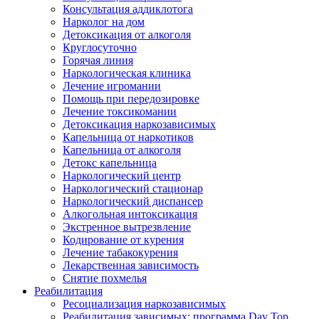
Консультация аддиклотога
Нарколог на дом
Детоксикация от алкоголя
Круглосуточно
Горячая линия
Наркологическая клиника
Лечение игромании
Помощь при передозировке
Лечение токсикомании
Детоксикация наркозависимых
Капельница от наркотиков
Капельница от алкоголя
Детокс капельница
Наркологический центр
Наркологический стационар
Наркологический диспансер
Алкогольная интоксикация
Экстренное вытрезвление
Кодирование от курения
Лечение табакокурения
Лекарственная зависимость
Снятие похмелья
Реабилитация
Ресоциализация наркозависимых
Реабилитация зависимых: программа Day Top