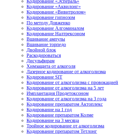
Кодирование «Эспераль»
Кодирование «Аквилонг»
Кодирование «Вивитролом»
Кодирование гипнозом
По методу Довженко
Кодирование Алгоминалом
Кодирование Налтрексоном
Вшивание ампулы
Вшивание торпедо
Двойной блок
Раскодироваться
Дисульфирам
Химзащита от алкоголя
Лазерное кодирование от алкоголизма
Кодирование SIT
Кодирование от алкоголизма с провокацией
Кодирование от алкоголизма на 5 лет
Имплантация Продетоксоном
Кодирование от алкоголизма на 3 года
Кодирование препаратом Актоплекс
Кодирование на 1 год
Кодирование препаратом Колме
Кодирование на 3 месяца
Тройное кодирование от алкоголизма
Кодирование препаратом Тетлонг