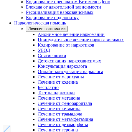
Кодирование препаратом Витамерц Депо
Блокада от алкогольной зависимости
Ресоциализация наркозависимых
Кодирование под лопатку
Наркологическая помощь
Лечение наркомании
Анонимное лечение наркомании
Принудительное лечение наркозависимых
Кодирование от наркотиков
УБОД
Снятие ломки
Детоксикация наркозависимых
Консультация нарколога
Онлайн консультация нарколога
Лечение от марихуаны
Лечение от кодеина
Бесплатно
Тест на наркотики
Лечение от метадона
Лечение от фенобарбитала
Лечение от кетамина
Лечение от трамадола
Лечение от метамфетамина
Лечение от дезоморфина
Лечение от героина