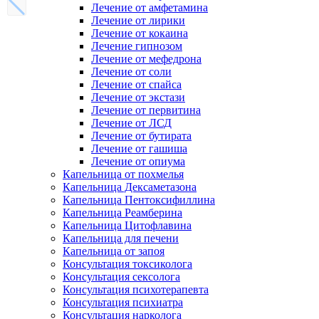
Лечение от амфетамина
Лечение от лирики
Лечение от кокаина
Лечение гипнозом
Лечение от мефедрона
Лечение от соли
Лечение от спайса
Лечение от экстази
Лечение от первитина
Лечение от ЛСД
Лечение от бутирата
Лечение от гашиша
Лечение от опиума
Капельница от похмелья
Капельница Дексаметазона
Капельница Пентоксифиллина
Капельница Реамберина
Капельница Цитофлавина
Капельница для печени
Капельница от запоя
Консультация токсиколога
Консультация сексолога
Консультация психотерапевта
Консультация психиатра
Консультация нарколога