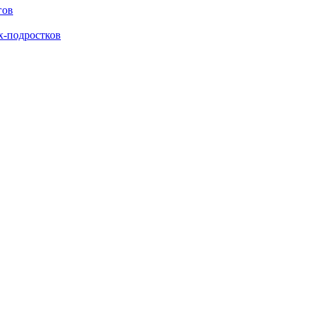
гов
х-подростков