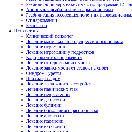
Реабилитация наркозависимых по программе 12 ша
Анонимная реабилитация наркозависимых
Реабилитация несовершеннолетних наркозависимы
От наркомании
Бесплатно
Психиатрия
Клинический психолог
Лечение маниакального-депрессивного психоза
Лечение игромании
Лечение игромании у подростков
Кодирование от игромании
Лечение интернет-зависимости
Лечение зависимости от ставок на спорт
Синдром Туретта
Психиатр на дом
Лечение тревожного расстройства
Лечение панических атак
Лечение неврастении
Лечение депрессии
Лечение булимии
Лечение биполярного расстройства
Лечение анорексии
Лечение паранойи
Лечение кататонии
Лечение социопатии