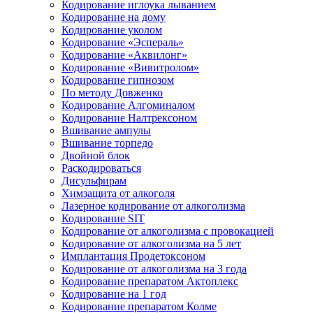
Кодирование иглоука лыванием
Кодирование на дому
Кодирование уколом
Кодирование «Эспераль»
Кодирование «Аквилонг»
Кодирование «Вивитролом»
Кодирование гипнозом
По методу Довженко
Кодирование Алгоминалом
Кодирование Налтрексоном
Вшивание ампулы
Вшивание торпедо
Двойной блок
Раскодироваться
Дисульфирам
Химзащита от алкоголя
Лазерное кодирование от алкоголизма
Кодирование SIT
Кодирование от алкоголизма с провокацией
Кодирование от алкоголизма на 5 лет
Имплантация Продетоксоном
Кодирование от алкоголизма на 3 года
Кодирование препаратом Актоплекс
Кодирование на 1 год
Кодирование препаратом Колме