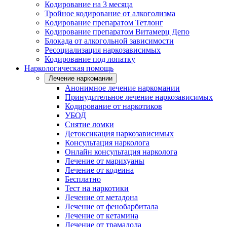
Кодирование на 3 месяца
Тройное кодирование от алкоголизма
Кодирование препаратом Тетлонг
Кодирование препаратом Витамерц Депо
Блокада от алкогольной зависимости
Ресоциализация наркозависимых
Кодирование под лопатку
Наркологическая помощь
Лечение наркомании
Анонимное лечение наркомании
Принудительное лечение наркозависимых
Кодирование от наркотиков
УБОД
Снятие ломки
Детоксикация наркозависимых
Консультация нарколога
Онлайн консультация нарколога
Лечение от марихуаны
Лечение от кодеина
Бесплатно
Тест на наркотики
Лечение от метадона
Лечение от фенобарбитала
Лечение от кетамина
Лечение от трамадола