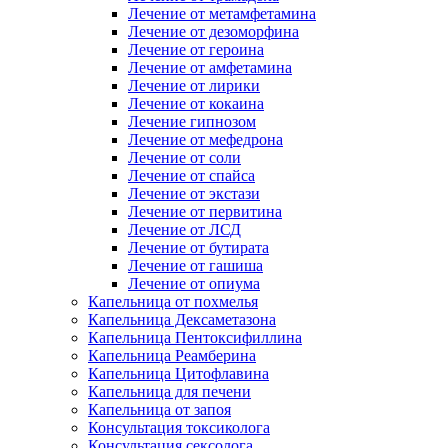
Лечение от метамфетамина
Лечение от дезоморфина
Лечение от героина
Лечение от амфетамина
Лечение от лирики
Лечение от кокаина
Лечение гипнозом
Лечение от мефедрона
Лечение от соли
Лечение от спайса
Лечение от экстази
Лечение от первитина
Лечение от ЛСД
Лечение от бутирата
Лечение от гашиша
Лечение от опиума
Капельница от похмелья
Капельница Дексаметазона
Капельница Пентоксифиллина
Капельница Реамберина
Капельница Цитофлавина
Капельница для печени
Капельница от запоя
Консультация токсиколога
Консультация сексолога