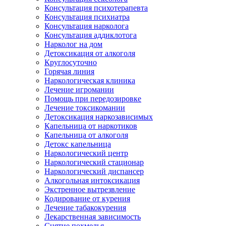
Консультация психотерапевта
Консультация психиатра
Консультация нарколога
Консультация аддиклотога
Нарколог на дом
Детоксикация от алкоголя
Круглосуточно
Горячая линия
Наркологическая клиника
Лечение игромании
Помощь при передозировке
Лечение токсикомании
Детоксикация наркозависимых
Капельница от наркотиков
Капельница от алкоголя
Детокс капельница
Наркологический центр
Наркологический стационар
Наркологический диспансер
Алкогольная интоксикация
Экстренное вытрезвление
Кодирование от курения
Лечение табакокурения
Лекарственная зависимость
Снятие похмелья