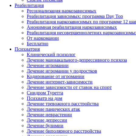
Реабилитация
Ресоциализация наркозависимых
Реабилитация зависимых: программа Day Top
Реабилитация наркозависимых по программе 12 ша
Анонимная реабилитация наркозависимых
Реабилитация несовершеннолетних наркозависимы
От наркомании
Бесплатно
Психиатрия
Клинический психолог
Лечение маниакального-депрессивного психоза
Лечение игромании
Лечение игромании у подростков
Кодирование от игромании
Лечение интернет-зависимости
Лечение зависимости от ставок на спорт
Синдром Туретта
Психиатр на дом
Лечение тревожного расстройства
Лечение панических атак
Лечение неврастении
Лечение депрессии
Лечение булимии
Лечение биполярного расстройства