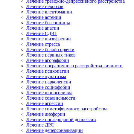
Лечение тревожно-депрессивного расстройства
Лечение неврозов
Лечение клептомании
Лечение астении
Лечение бессонницы
Лечение апатии
Лечение СДВГ
Лечение шизофрении
Лечение стресса
Лечение белой горячки
Лечение нервных тиков
Лечение агорафобии
Лечение пограничного расстройства личности
Лечение психопатии
Лечение лунатизма
Лечение нарколепсии
Лечение социофобии
Лечение шопоголизма
Лечение созависимости
Лечение агрессии
Лечение соматоформного расстройства
Лечение дисфории
Лечение послеродовой депрессии
Лечение ДРЛ
Лечение деперсонализации