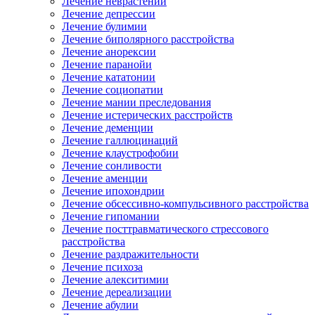
Лечение неврастении
Лечение депрессии
Лечение булимии
Лечение биполярного расстройства
Лечение анорексии
Лечение паранойи
Лечение кататонии
Лечение социопатии
Лечение мании преследования
Лечение истерических расстройств
Лечение деменции
Лечение галлюцинаций
Лечение клаустрофобии
Лечение сонливости
Лечение аменции
Лечение ипохондрии
Лечение обсессивно-компульсивного расстройства
Лечение гипомании
Лечение посттравматического стрессового
расстройства
Лечение раздражительности
Лечение психоза
Лечение алекситимии
Лечение дереализации
Лечение абулии