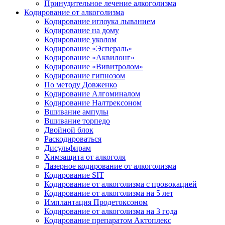
Принудительное лечение алкоголизма
Кодирование от алкоголизма
Кодирование иглоука лыванием
Кодирование на дому
Кодирование уколом
Кодирование «Эспераль»
Кодирование «Аквилонг»
Кодирование «Вивитролом»
Кодирование гипнозом
По методу Довженко
Кодирование Алгоминалом
Кодирование Налтрексоном
Вшивание ампулы
Вшивание торпедо
Двойной блок
Раскодироваться
Дисульфирам
Химзащита от алкоголя
Лазерное кодирование от алкоголизма
Кодирование SIT
Кодирование от алкоголизма с провокацией
Кодирование от алкоголизма на 5 лет
Имплантация Продетоксоном
Кодирование от алкоголизма на 3 года
Кодирование препаратом Актоплекс