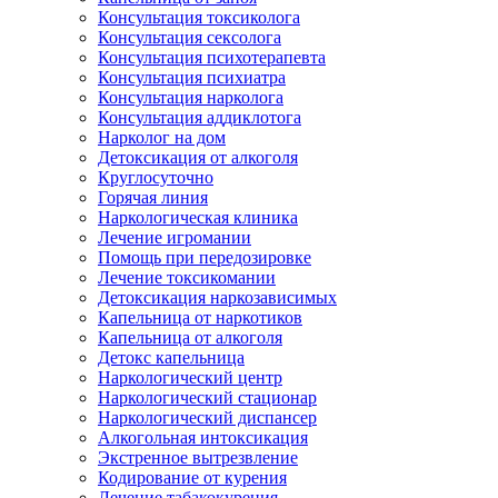
Консультация токсиколога
Консультация сексолога
Консультация психотерапевта
Консультация психиатра
Консультация нарколога
Консультация аддиклотога
Нарколог на дом
Детоксикация от алкоголя
Круглосуточно
Горячая линия
Наркологическая клиника
Лечение игромании
Помощь при передозировке
Лечение токсикомании
Детоксикация наркозависимых
Капельница от наркотиков
Капельница от алкоголя
Детокс капельница
Наркологический центр
Наркологический стационар
Наркологический диспансер
Алкогольная интоксикация
Экстренное вытрезвление
Кодирование от курения
Лечение табакокурения