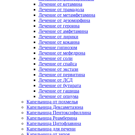
Лечение от кетамина
Лечение от трамадола
Лечение от метамфетамина
Лечение от дезоморфина
Лечение от героина
Лечение от амфетамина
Лечение от лирики
Лечение от кокаина
Лечение гипнозом
Лечение от мефедрона
Лечение от соли
Лечение от спайса
Лечение от экстази
Лечение от первитина
Лечение от ЛСД
Лечение от бутирата
Лечение от гашиша
Лечение от опиума
Капельница от похмелья
Капельница Дексаметазона
Капельница Пентоксифиллина
Капельница Реамберина
Капельница Цитофлавина
Капельница для печени
Капельница от запоя