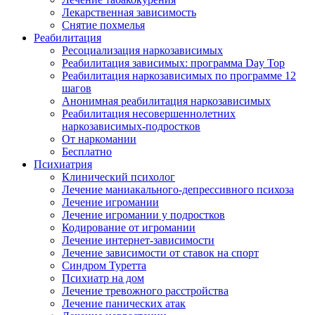
Лекарственная зависимость
Снятие похмелья
Реабилитация
Ресоциализация наркозависимых
Реабилитация зависимых: программа Day Top
Реабилитация наркозависимых по программе 12
шагов
Анонимная реабилитация наркозависимых
Реабилитация несовершеннолетних
наркозависимых-подростков
От наркомании
Бесплатно
Психиатрия
Клинический психолог
Лечение маниакального-депрессивного психоза
Лечение игромании
Лечение игромании у подростков
Кодирование от игромании
Лечение интернет-зависимости
Лечение зависимости от ставок на спорт
Синдром Туретта
Психиатр на дом
Лечение тревожного расстройства
Лечение панических атак