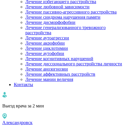
Лечение избегающего расстройства
Лечение любовной зависимости
Лечение пассивно-агрессивного расстройства
Лечение синдрома нарушения памяти
Лечение дисморфофобии
Лечение генерализованного тревожного
расстройства
Лечение аутоагрессии
Лечение акрофобии
Лечение циклотимии
Лечение аутофобии
Лечение когнитивных нарушений
Лечение диссоциального расстройства личности
Лечение анозогнозии
Лечение аффективных расстройств
Лечение мании величия
Контакты
Выезд врача за 2 мин
Александровск