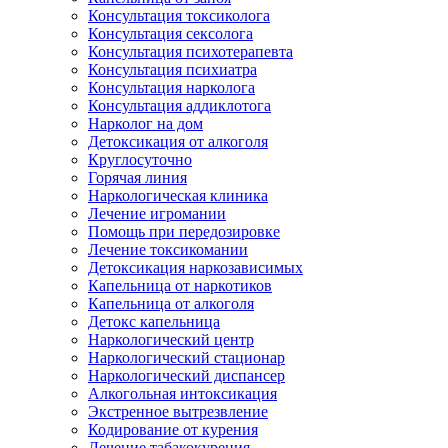
Консультация токсиколога
Консультация сексолога
Консультация психотерапевта
Консультация психиатра
Консультация нарколога
Консультация аддиклотога
Нарколог на дом
Детоксикация от алкоголя
Круглосуточно
Горячая линия
Наркологическая клиника
Лечение игромании
Помощь при передозировке
Лечение токсикомании
Детоксикация наркозависимых
Капельница от наркотиков
Капельница от алкоголя
Детокс капельница
Наркологический центр
Наркологический стационар
Наркологический диспансер
Алкогольная интоксикация
Экстренное вытрезвление
Кодирование от курения
Лечение табакокурения