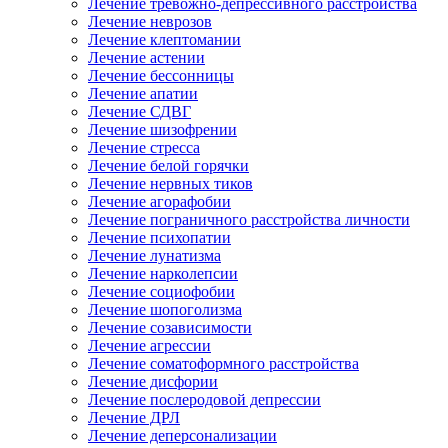
Лечение тревожно-депрессивного расстройства
Лечение неврозов
Лечение клептомании
Лечение астении
Лечение бессонницы
Лечение апатии
Лечение СДВГ
Лечение шизофрении
Лечение стресса
Лечение белой горячки
Лечение нервных тиков
Лечение агорафобии
Лечение пограничного расстройства личности
Лечение психопатии
Лечение лунатизма
Лечение нарколепсии
Лечение социофобии
Лечение шопоголизма
Лечение созависимости
Лечение агрессии
Лечение соматоформного расстройства
Лечение дисфории
Лечение послеродовой депрессии
Лечение ДРЛ
Лечение деперсонализации