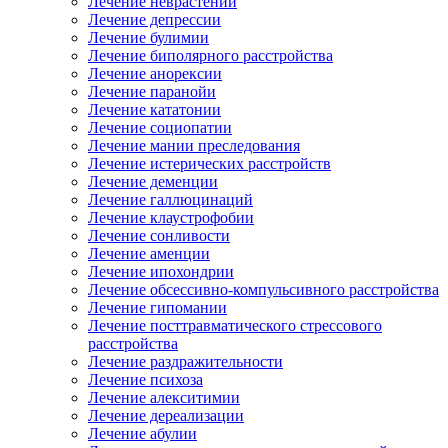
Лечение неврастении
Лечение депрессии
Лечение булимии
Лечение биполярного расстройства
Лечение анорексии
Лечение паранойи
Лечение кататонии
Лечение социопатии
Лечение мании преследования
Лечение истерических расстройств
Лечение деменции
Лечение галлюцинаций
Лечение клаустрофобии
Лечение сонливости
Лечение аменции
Лечение ипохондрии
Лечение обсессивно-компульсивного расстройства
Лечение гипомании
Лечение посттравматического стрессового
расстройства
Лечение раздражительности
Лечение психоза
Лечение алекситимии
Лечение дереализации
Лечение абулии