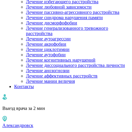
Лечение избегающего расстройства
Лечение любовной зависимости
Лечение пассивно-агрессивного расстройства
Лечение синдрома нарушения памяти
Лечение дисморфофобии
Лечение генерализованного тревожного
расстройства
Лечение аутоагрессии
Лечение акрофобии
Лечение циклотимии
Лечение аутофобии
Лечение когнитивных нарушений
Лечение диссоциального расстройства личности
Лечение анозогнозии
Лечение аффективных расстройств
Лечение мании величия
Контакты
Выезд врача за 2 мин
Александровск