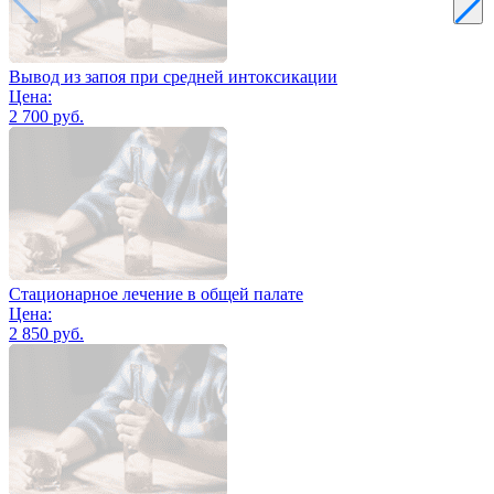
Вывод из запоя при средней интоксикации
Цена:
2 700 руб.
Стационарное лечение в общей палате
Цена:
2 850 руб.