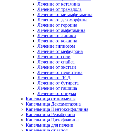
Лечение от кетамина
Лечение от трамадола
Лечение от метамфетамина
Лечение от дезоморфина
Лечение от героина
Лечение от амфетамина
Лечение от лирики
Лечение от кокаина
Лечение гипнозом
Лечение от мефедрона
Лечение от соли
Лечение от спайса
Лечение от экстази
Лечение от первитина
Лечение от ЛСД
Лечение от бутирата
Лечение от гашиша
Лечение от опиума
Капельница от похмелья
Капельница Дексаметазона
Капельница Пентоксифиллина
Капельница Реамберина
Капельница Цитофлавина
Капельница для печени
Капельница от запоя