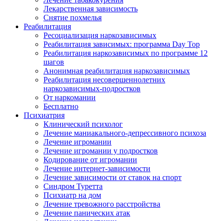
Лекарственная зависимость
Снятие похмелья
Реабилитация
Ресоциализация наркозависимых
Реабилитация зависимых: программа Day Top
Реабилитация наркозависимых по программе 12
шагов
Анонимная реабилитация наркозависимых
Реабилитация несовершеннолетних
наркозависимых-подростков
От наркомании
Бесплатно
Психиатрия
Клинический психолог
Лечение маниакального-депрессивного психоза
Лечение игромании
Лечение игромании у подростков
Кодирование от игромании
Лечение интернет-зависимости
Лечение зависимости от ставок на спорт
Синдром Туретта
Психиатр на дом
Лечение тревожного расстройства
Лечение панических атак