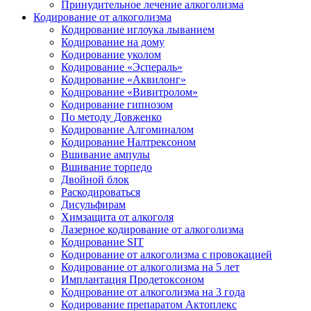
Принудительное лечение алкоголизма
Кодирование от алкоголизма
Кодирование иглоука лыванием
Кодирование на дому
Кодирование уколом
Кодирование «Эспераль»
Кодирование «Аквилонг»
Кодирование «Вивитролом»
Кодирование гипнозом
По методу Довженко
Кодирование Алгоминалом
Кодирование Налтрексоном
Вшивание ампулы
Вшивание торпедо
Двойной блок
Раскодироваться
Дисульфирам
Химзащита от алкоголя
Лазерное кодирование от алкоголизма
Кодирование SIT
Кодирование от алкоголизма с провокацией
Кодирование от алкоголизма на 5 лет
Имплантация Продетоксоном
Кодирование от алкоголизма на 3 года
Кодирование препаратом Актоплекс