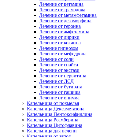
Лечение от кетамина
Лечение от трамадола
Лечение от метамфетамина
Лечение от дезоморфина
Лечение от героина
Лечение от амфетамина
Лечение от лирики
Лечение от кокаина
Лечение гипнозом
Лечение от мефедрона
Лечение от соли
Лечение от спайса
Лечение от экстази
Лечение от первитина
Лечение от ЛСД
Лечение от бутирата
Лечение от гашиша
Лечение от опиума
Капельница от похмелья
Капельница Дексаметазона
Капельница Пентоксифиллина
Капельница Реамберина
Капельница Цитофлавина
Капельница для печени
Капельница от запоя