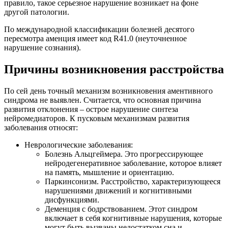
правило, такое серьезное нарушение возникает на фоне
другой патологии.
По международной классификации болезней десятого
пересмотра аменция имеет код R41.0 (неуточненное
нарушение сознания).
Причины возникновения расстройства
По сей день точный механизм возникновения аментивного
синдрома не выявлен. Считается, что основная причина
развития отклонения – острое нарушение синтеза
нейромедиаторов. К пусковым механизмам развития
заболевания относят:
Неврологические заболевания:
Болезнь Альцгеймера. Это прогрессирующее
нейродегенеративное заболевание, которое влияет
на память, мышление и ориентацию.
Паркинсонизм. Расстройство, характеризующееся
нарушениями движений и когнитивными
дисфункциями.
Деменция с бодрствованием. Этот синдром
включает в себя когнитивные нарушения, которые
могут быть вызваны недостатком сна и