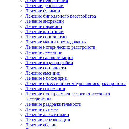
Лечение неврастении
Лечение депрессии
Лечение булимии
Лечение биполярного расстройства
Лечение анорексии
Лечение паранойи
Лечение кататонии
Лечение социопатии
Лечение мании преследования
Лечение истерических расстройств
Лечение деменции
Лечение галлюцинаций
Лечение клаустрофобии
Лечение сонливости
Лечение аменции
Лечение ипохондрии
Лечение обсессивно-компульсивного расстройства
Лечение гипомании
Лечение посттравматического стрессового
расстройства
Лечение раздражительности
Лечение психоза
Лечение алекситимии
Лечение дереализации
Лечение абулии