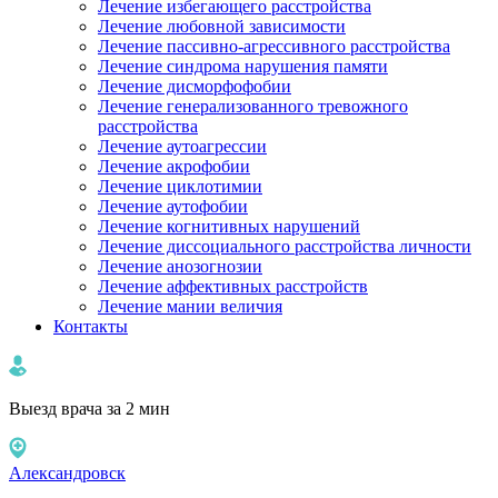
Лечение избегающего расстройства
Лечение любовной зависимости
Лечение пассивно-агрессивного расстройства
Лечение синдрома нарушения памяти
Лечение дисморфофобии
Лечение генерализованного тревожного
расстройства
Лечение аутоагрессии
Лечение акрофобии
Лечение циклотимии
Лечение аутофобии
Лечение когнитивных нарушений
Лечение диссоциального расстройства личности
Лечение анозогнозии
Лечение аффективных расстройств
Лечение мании величия
Контакты
Выезд врача за 2 мин
Александровск