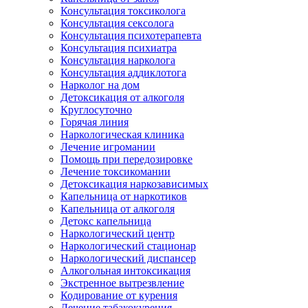
Консультация токсиколога
Консультация сексолога
Консультация психотерапевта
Консультация психиатра
Консультация нарколога
Консультация аддиклотога
Нарколог на дом
Детоксикация от алкоголя
Круглосуточно
Горячая линия
Наркологическая клиника
Лечение игромании
Помощь при передозировке
Лечение токсикомании
Детоксикация наркозависимых
Капельница от наркотиков
Капельница от алкоголя
Детокс капельница
Наркологический центр
Наркологический стационар
Наркологический диспансер
Алкогольная интоксикация
Экстренное вытрезвление
Кодирование от курения
Лечение табакокурения