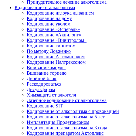
Принудительное лечение алкоголизма
Кодирование от алкоголизма
Кодирование иглоука лыванием
Кодирование на дому
Кодирование уколом
Кодирование «Эспераль»
Кодирование «Аквилонг»
Кодирование «Вивитролом»
Кодирование гипнозом
По методу Довженко
Кодирование Алгоминалом
Кодирование Налтрексоном
Вшивание ампулы
Вшивание торпедо
Двойной блок
Раскодироваться
Дисульфирам
Химзащита от алкоголя
Лазерное кодирование от алкоголизма
Кодирование SIT
Кодирование от алкоголизма с провокацией
Кодирование от алкоголизма на 5 лет
Имплантация Продетоксоном
Кодирование от алкоголизма на 3 года
Кодирование препаратом Актоплекс