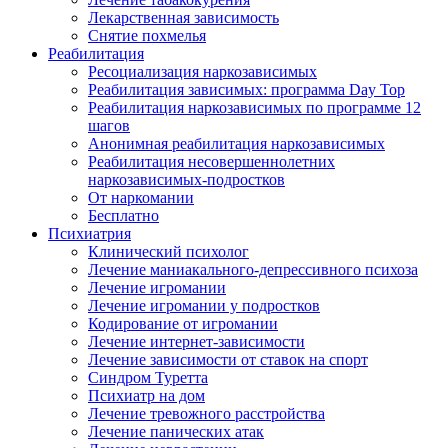
Лекарственная зависимость
Снятие похмелья
Реабилитация
Ресоциализация наркозависимых
Реабилитация зависимых: программа Day Top
Реабилитация наркозависимых по программе 12
шагов
Анонимная реабилитация наркозависимых
Реабилитация несовершеннолетних
наркозависимых-подростков
От наркомании
Бесплатно
Психиатрия
Клинический психолог
Лечение маниакального-депрессивного психоза
Лечение игромании
Лечение игромании у подростков
Кодирование от игромании
Лечение интернет-зависимости
Лечение зависимости от ставок на спорт
Синдром Туретта
Психиатр на дом
Лечение тревожного расстройства
Лечение панических атак