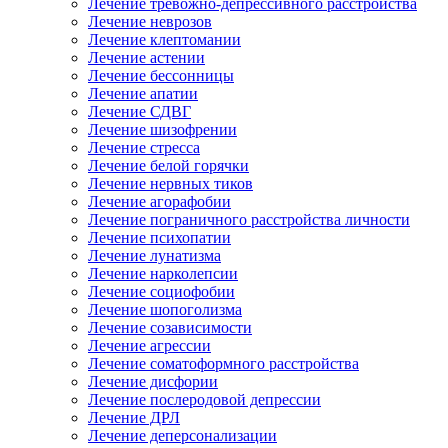
Лечение тревожно-депрессивного расстройства
Лечение неврозов
Лечение клептомании
Лечение астении
Лечение бессонницы
Лечение апатии
Лечение СДВГ
Лечение шизофрении
Лечение стресса
Лечение белой горячки
Лечение нервных тиков
Лечение агорафобии
Лечение пограничного расстройства личности
Лечение психопатии
Лечение лунатизма
Лечение нарколепсии
Лечение социофобии
Лечение шопоголизма
Лечение созависимости
Лечение агрессии
Лечение соматоформного расстройства
Лечение дисфории
Лечение послеродовой депрессии
Лечение ДРЛ
Лечение деперсонализации