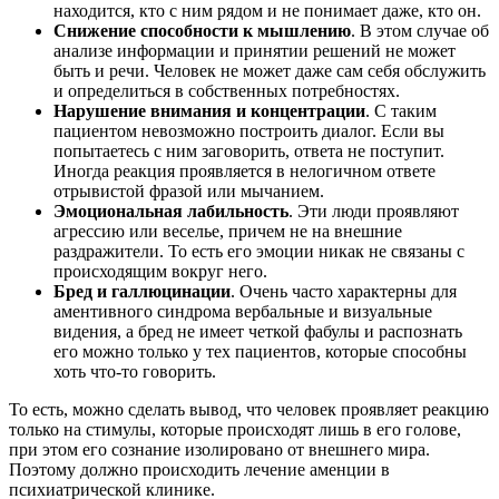
находится, кто с ним рядом и не понимает даже, кто он.
Снижение способности к мышлению
. В этом случае об
анализе информации и принятии решений не может
быть и речи. Человек не может даже сам себя обслужить
и определиться в собственных потребностях.
Нарушение внимания и концентрации
. С таким
пациентом невозможно построить диалог. Если вы
попытаетесь с ним заговорить, ответа не поступит.
Иногда реакция проявляется в нелогичном ответе
отрывистой фразой или мычанием.
Эмоциональная лабильность
. Эти люди проявляют
агрессию или веселье, причем не на внешние
раздражители. То есть его эмоции никак не связаны с
происходящим вокруг него.
Бред и галлюцинации
. Очень часто характерны для
аментивного синдрома вербальные и визуальные
видения, а бред не имеет четкой фабулы и распознать
его можно только у тех пациентов, которые способны
хоть что-то говорить.
То есть, можно сделать вывод, что человек проявляет реакцию
только на стимулы, которые происходят лишь в его голове,
при этом его сознание изолировано от внешнего мира.
Поэтому должно происходить лечение аменции в
психиатрической клинике.