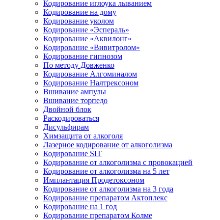
Кодирование иглоука лыванием
Кодирование на дому
Кодирование уколом
Кодирование «Эспераль»
Кодирование «Аквилонг»
Кодирование «Вивитролом»
Кодирование гипнозом
По методу Довженко
Кодирование Алгоминалом
Кодирование Налтрексоном
Вшивание ампулы
Вшивание торпедо
Двойной блок
Раскодироваться
Дисульфирам
Химзащита от алкоголя
Лазерное кодирование от алкоголизма
Кодирование SIT
Кодирование от алкоголизма с провокацией
Кодирование от алкоголизма на 5 лет
Имплантация Продетоксоном
Кодирование от алкоголизма на 3 года
Кодирование препаратом Актоплекс
Кодирование на 1 год
Кодирование препаратом Колме