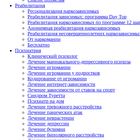
Реабилитация
Ресоциализация наркозависимых
Реабилитация зависимых: программа Day Top
Реабилитация наркозависимых по программе 12 ша
Анонимная реабилитация наркозависимых
Реабилитация несовершеннолетних наркозависимы
От наркомании
Бесплатно
Психиатрия
Клинический психолог
Лечение маниакального-депрессивного психоза
Лечение игромании
Лечение игромании у подростков
Кодирование от игромании
Лечение интернет-зависимости
Лечение зависимости от ставок на спорт
Синдром Туретта
Психиатр на дом
Лечение тревожного расстройства
Лечение панических атак
Лечение неврастении
Лечение депрессии
Лечение булимии
Лечение биполярного расстройства