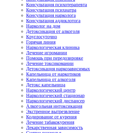
Консультация психотерапевта
Консультация психиатра
Консультация нарколога
Консультация аддиклотога
Нарколог на дом
Детоксикация от алкоголя
Круглосуточно
Горячая линия
Наркологическая клиника
Лечение игромании
Помощь при передозировке
Лечение токсикомании
Детоксикация наркозависимых
Капельница от наркотиков
Капельница от алкоголя
Детокс капельница
Наркологический центр
Наркологический стационар
Наркологический диспансер
Алкогольная интоксикация
Экстренное вытрезвление
Кодирование от курения
Лечение табакокурения
Лекарственная зависимость
Снятие похмелья