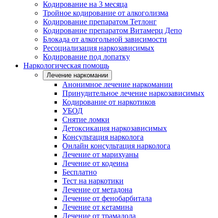
Кодирование на 3 месяца
Тройное кодирование от алкоголизма
Кодирование препаратом Тетлонг
Кодирование препаратом Витамерц Депо
Блокада от алкогольной зависимости
Ресоциализация наркозависимых
Кодирование под лопатку
Наркологическая помощь
Лечение наркомании
Анонимное лечение наркомании
Принудительное лечение наркозависимых
Кодирование от наркотиков
УБОД
Снятие ломки
Детоксикация наркозависимых
Консультация нарколога
Онлайн консультация нарколога
Лечение от марихуаны
Лечение от кодеина
Бесплатно
Тест на наркотики
Лечение от метадона
Лечение от фенобарбитала
Лечение от кетамина
Лечение от трамадола