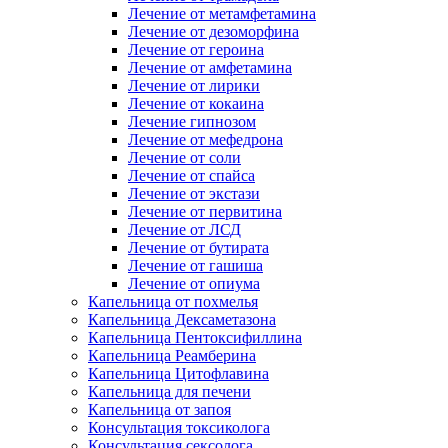
Лечение от метамфетамина
Лечение от дезоморфина
Лечение от героина
Лечение от амфетамина
Лечение от лирики
Лечение от кокаина
Лечение гипнозом
Лечение от мефедрона
Лечение от соли
Лечение от спайса
Лечение от экстази
Лечение от первитина
Лечение от ЛСД
Лечение от бутирата
Лечение от гашиша
Лечение от опиума
Капельница от похмелья
Капельница Дексаметазона
Капельница Пентоксифиллина
Капельница Реамберина
Капельница Цитофлавина
Капельница для печени
Капельница от запоя
Консультация токсиколога
Консультация сексолога