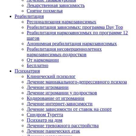
Лекарственная зависимость
Снятие похмелья
Реабилитация
Ресоциализация наркозависимых
Реабилитация зависимых: программа Day Top
Реабилитация наркозависимых по программе 12
шагов
Анонимная реабилитация наркозависимых
Реабилитация несовершеннолетних
наркозависимых-подростков
От наркомании
Бесплатно
Психиатрия
Клинический психолог
Лечение маниакального-депрессивного психоза
Лечение игромании
Лечение игромании у подростков
Кодирование от игромании
Лечение интернет-зависимости
Лечение зависимости от ставок на спорт
Синдром Туретта
Психиатр на дом
Лечение тревожного расстройства
Лечение панических атак