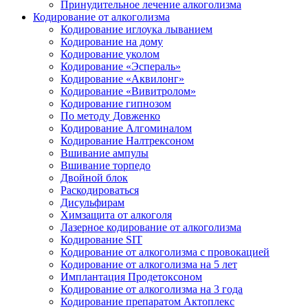
Принудительное лечение алкоголизма
Кодирование от алкоголизма
Кодирование иглоука лыванием
Кодирование на дому
Кодирование уколом
Кодирование «Эспераль»
Кодирование «Аквилонг»
Кодирование «Вивитролом»
Кодирование гипнозом
По методу Довженко
Кодирование Алгоминалом
Кодирование Налтрексоном
Вшивание ампулы
Вшивание торпедо
Двойной блок
Раскодироваться
Дисульфирам
Химзащита от алкоголя
Лазерное кодирование от алкоголизма
Кодирование SIT
Кодирование от алкоголизма с провокацией
Кодирование от алкоголизма на 5 лет
Имплантация Продетоксоном
Кодирование от алкоголизма на 3 года
Кодирование препаратом Актоплекс