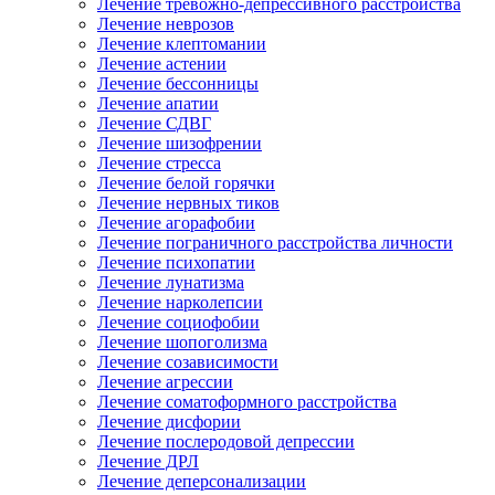
Лечение тревожно-депрессивного расстройства
Лечение неврозов
Лечение клептомании
Лечение астении
Лечение бессонницы
Лечение апатии
Лечение СДВГ
Лечение шизофрении
Лечение стресса
Лечение белой горячки
Лечение нервных тиков
Лечение агорафобии
Лечение пограничного расстройства личности
Лечение психопатии
Лечение лунатизма
Лечение нарколепсии
Лечение социофобии
Лечение шопоголизма
Лечение созависимости
Лечение агрессии
Лечение соматоформного расстройства
Лечение дисфории
Лечение послеродовой депрессии
Лечение ДРЛ
Лечение деперсонализации