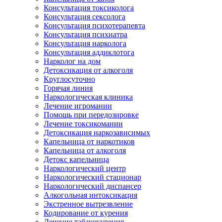
Консультация токсиколога
Консультация сексолога
Консультация психотерапевта
Консультация психиатра
Консультация нарколога
Консультация аддиклотога
Нарколог на дом
Детоксикация от алкоголя
Круглосуточно
Горячая линия
Наркологическая клиника
Лечение игромании
Помощь при передозировке
Лечение токсикомании
Детоксикация наркозависимых
Капельница от наркотиков
Капельница от алкоголя
Детокс капельница
Наркологический центр
Наркологический стационар
Наркологический диспансер
Алкогольная интоксикация
Экстренное вытрезвление
Кодирование от курения
Лечение табакокурения