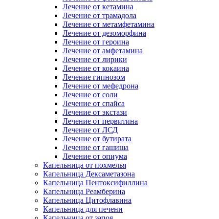
Лечение от кетамина
Лечение от трамадола
Лечение от метамфетамина
Лечение от дезоморфина
Лечение от героина
Лечение от амфетамина
Лечение от лирики
Лечение от кокаина
Лечение гипнозом
Лечение от мефедрона
Лечение от соли
Лечение от спайса
Лечение от экстази
Лечение от первитина
Лечение от ЛСД
Лечение от бутирата
Лечение от гашиша
Лечение от опиума
Капельница от похмелья
Капельница Дексаметазона
Капельница Пентоксифиллина
Капельница Реамберина
Капельница Цитофлавина
Капельница для печени
Капельница от запоя