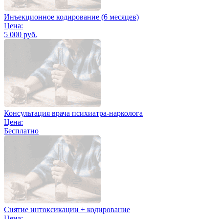
Инъекционное кодирование (6 месяцев)
Цена:
5 000 руб.
Консультация врача психиатра-нарколога
Цена:
Бесплатно
Снятие интоксикации + кодирование
Цена: