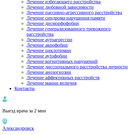
Лечение избегающего расстройства
Лечение любовной зависимости
Лечение пассивно-агрессивного расстройства
Лечение синдрома нарушения памяти
Лечение дисморфофобии
Лечение генерализованного тревожного
расстройства
Лечение аутоагрессии
Лечение акрофобии
Лечение циклотимии
Лечение аутофобии
Лечение когнитивных нарушений
Лечение диссоциального расстройства личности
Лечение анозогнозии
Лечение аффективных расстройств
Лечение мании величия
Контакты
Выезд врача за 2 мин
Александровск