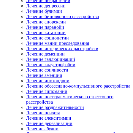
Лечение неврастении
Лечение депрессии
Лечение булимии
Лечение биполярного расстройства
Лечение анорексии
Лечение паранойи
Лечение кататонии
Лечение социопатии
Лечение мании преследования
Лечение истерических расстройств
Лечение деменции
Лечение галлюцинаций
Лечение клаустрофобии
Лечение сонливости
Лечение аменции
Лечение ипохондрии
Лечение обсессивно-компульсивного расстройства
Лечение гипомании
Лечение посттравматического стрессового
расстройства
Лечение раздражительности
Лечение психоза
Лечение алекситимии
Лечение дереализации
Лечение абулии