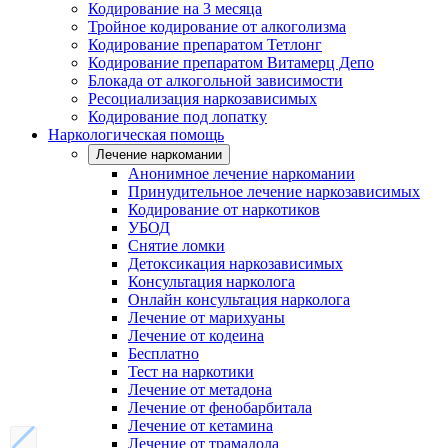
Кодирование на 3 месяца
Тройное кодирование от алкоголизма
Кодирование препаратом Тетлонг
Кодирование препаратом Витамерц Депо
Блокада от алкогольной зависимости
Ресоциализация наркозависимых
Кодирование под лопатку
Наркологическая помощь
Лечение наркомании
Анонимное лечение наркомании
Принудительное лечение наркозависимых
Кодирование от наркотиков
УБОД
Снятие ломки
Детоксикация наркозависимых
Консультация нарколога
Онлайн консультация нарколога
Лечение от марихуаны
Лечение от кодеина
Бесплатно
Тест на наркотики
Лечение от метадона
Лечение от фенобарбитала
Лечение от кетамина
Лечение от трамадола