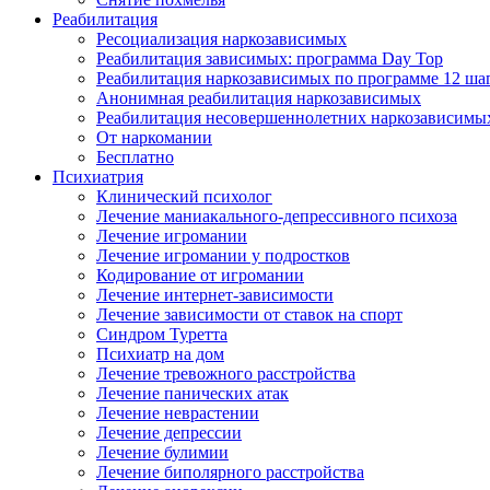
Реабилитация
Ресоциализация наркозависимых
Реабилитация зависимых: программа Day Top
Реабилитация наркозависимых по программе 12 ша
Анонимная реабилитация наркозависимых
Реабилитация несовершеннолетних наркозависимы
От наркомании
Бесплатно
Психиатрия
Клинический психолог
Лечение маниакального-депрессивного психоза
Лечение игромании
Лечение игромании у подростков
Кодирование от игромании
Лечение интернет-зависимости
Лечение зависимости от ставок на спорт
Синдром Туретта
Психиатр на дом
Лечение тревожного расстройства
Лечение панических атак
Лечение неврастении
Лечение депрессии
Лечение булимии
Лечение биполярного расстройства