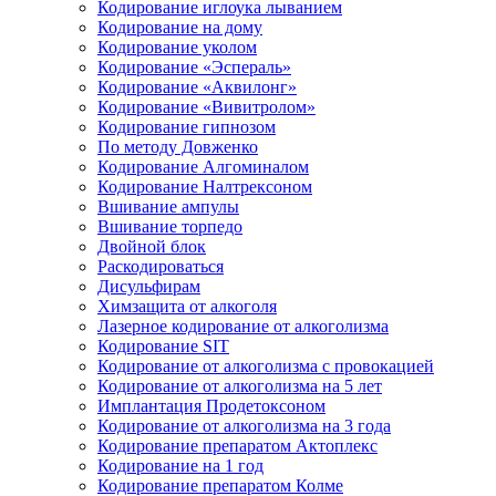
Кодирование иглоука лыванием
Кодирование на дому
Кодирование уколом
Кодирование «Эспераль»
Кодирование «Аквилонг»
Кодирование «Вивитролом»
Кодирование гипнозом
По методу Довженко
Кодирование Алгоминалом
Кодирование Налтрексоном
Вшивание ампулы
Вшивание торпедо
Двойной блок
Раскодироваться
Дисульфирам
Химзащита от алкоголя
Лазерное кодирование от алкоголизма
Кодирование SIT
Кодирование от алкоголизма с провокацией
Кодирование от алкоголизма на 5 лет
Имплантация Продетоксоном
Кодирование от алкоголизма на 3 года
Кодирование препаратом Актоплекс
Кодирование на 1 год
Кодирование препаратом Колме