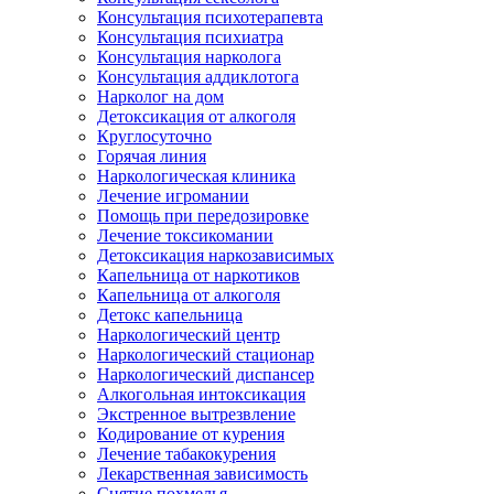
Консультация психотерапевта
Консультация психиатра
Консультация нарколога
Консультация аддиклотога
Нарколог на дом
Детоксикация от алкоголя
Круглосуточно
Горячая линия
Наркологическая клиника
Лечение игромании
Помощь при передозировке
Лечение токсикомании
Детоксикация наркозависимых
Капельница от наркотиков
Капельница от алкоголя
Детокс капельница
Наркологический центр
Наркологический стационар
Наркологический диспансер
Алкогольная интоксикация
Экстренное вытрезвление
Кодирование от курения
Лечение табакокурения
Лекарственная зависимость
Снятие похмелья