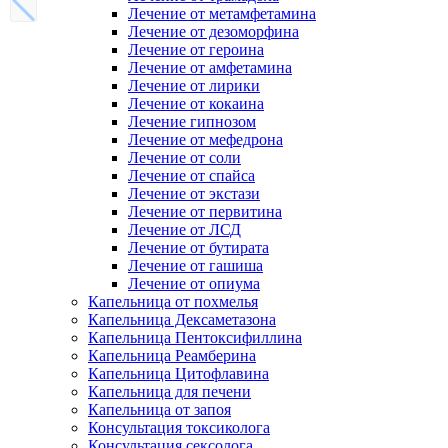
Лечение от метамфетамина
Лечение от дезоморфина
Лечение от героина
Лечение от амфетамина
Лечение от лирики
Лечение от кокаина
Лечение гипнозом
Лечение от мефедрона
Лечение от соли
Лечение от спайса
Лечение от экстази
Лечение от первитина
Лечение от ЛСД
Лечение от бутирата
Лечение от гашиша
Лечение от опиума
Капельница от похмелья
Капельница Дексаметазона
Капельница Пентоксифиллина
Капельница Реамберина
Капельница Цитофлавина
Капельница для печени
Капельница от запоя
Консультация токсиколога
Консультация сексолога