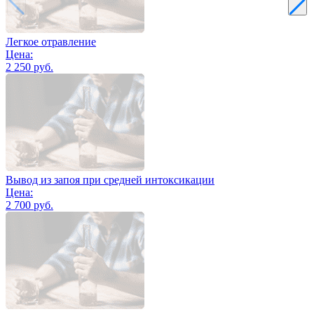
Легкое отравление
Цена:
2 250 руб.
Вывод из запоя при средней интоксикации
Цена:
2 700 руб.