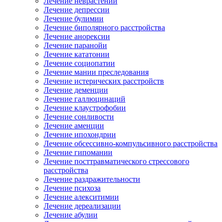
Лечение неврастении
Лечение депрессии
Лечение булимии
Лечение биполярного расстройства
Лечение анорексии
Лечение паранойи
Лечение кататонии
Лечение социопатии
Лечение мании преследования
Лечение истерических расстройств
Лечение деменции
Лечение галлюцинаций
Лечение клаустрофобии
Лечение сонливости
Лечение аменции
Лечение ипохондрии
Лечение обсессивно-компульсивного расстройства
Лечение гипомании
Лечение посттравматического стрессового
расстройства
Лечение раздражительности
Лечение психоза
Лечение алекситимии
Лечение дереализации
Лечение абулии