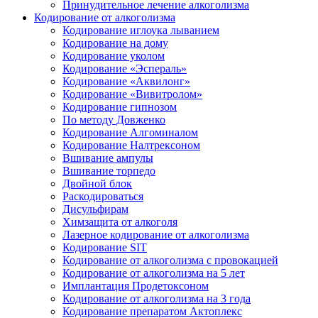
Принудительное лечение алкоголизма
Кодирование от алкоголизма
Кодирование иглоука лыванием
Кодирование на дому
Кодирование уколом
Кодирование «Эспераль»
Кодирование «Аквилонг»
Кодирование «Вивитролом»
Кодирование гипнозом
По методу Довженко
Кодирование Алгоминалом
Кодирование Налтрексоном
Вшивание ампулы
Вшивание торпедо
Двойной блок
Раскодироваться
Дисульфирам
Химзащита от алкоголя
Лазерное кодирование от алкоголизма
Кодирование SIT
Кодирование от алкоголизма с провокацией
Кодирование от алкоголизма на 5 лет
Имплантация Продетоксоном
Кодирование от алкоголизма на 3 года
Кодирование препаратом Актоплекс