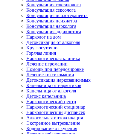
Консультация токсиколога
Консультация сексолога
Консультация психотерапевта
Консультация психиатра
Консультация нарколога
Консультация аддиклотога
Нарколог на дом
Детоксикация от алкоголя
Круглосуточно
Горячая линия
Наркологическая клиника
Лечение игромании
Помощь при передозировке
Лечение токсикомании
Детоксикация наркозависимых
Капельница от наркотиков
Капельница от алкоголя
Детокс капельница
Наркологический центр
Наркологический стационар
Наркологический диспансер
Алкогольная интоксикация
Экстренное вытрезвление
Кодирование от курения
Лечение табакокурения