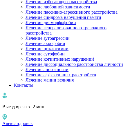
Лечение избегающего расстройства
Лечение любовной зависимости
Лечение пассивно-агрессивного расстройства
Лечение синдрома нарушения памяти
Лечение дисморфофобии
Лечение генерализованного тревожного
расстройства
Лечение аутоагрессии
Лечение акрофобии
Лечение циклотимии
Лечение аутофобии
Лечение когнитивных нарушений
Лечение диссоциального расстройства личности
Лечение анозогнозии
Лечение аффективных расстройств
Лечение мании величия
Контакты
Выезд врача за 2 мин
Александровск