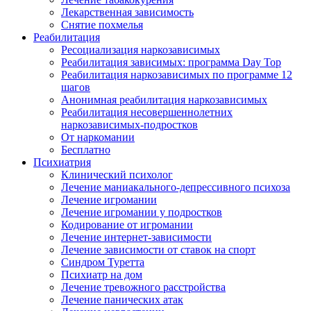
Лекарственная зависимость
Снятие похмелья
Реабилитация
Ресоциализация наркозависимых
Реабилитация зависимых: программа Day Top
Реабилитация наркозависимых по программе 12
шагов
Анонимная реабилитация наркозависимых
Реабилитация несовершеннолетних
наркозависимых-подростков
От наркомании
Бесплатно
Психиатрия
Клинический психолог
Лечение маниакального-депрессивного психоза
Лечение игромании
Лечение игромании у подростков
Кодирование от игромании
Лечение интернет-зависимости
Лечение зависимости от ставок на спорт
Синдром Туретта
Психиатр на дом
Лечение тревожного расстройства
Лечение панических атак