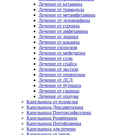
Лечение от кетамина
Лечение от трамадола
Лечение от метамфетамина
Лечение от дезоморфина
Лечение от героина
Лечение от амфетамина
Лечение от лирики
Лечение от кокаина
Лечение гипнозом
Лечение от мефедрона
Лечение от соли
Лечение от спайса
Лечение от экстази
Лечение от первитина
Лечение от ЛСД
Лечение от бутирата
Лечение от гашиша
Лечение от опиума
Капельница от похмелья
Капельница Дексаметазона
Капельница Пентоксифиллина
Капельница Реамберина
Капельница Цитофлавина
Капельница для печени
Капельница от запоя