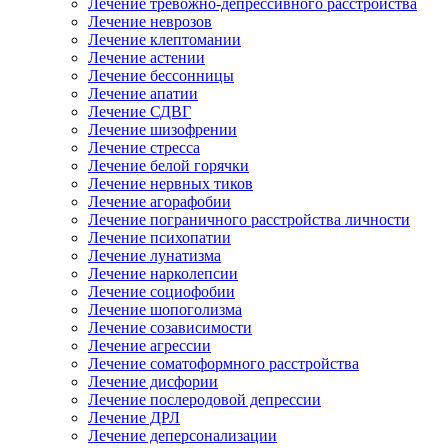
Лечение тревожно-депрессивного расстройства
Лечение неврозов
Лечение клептомании
Лечение астении
Лечение бессонницы
Лечение апатии
Лечение СДВГ
Лечение шизофрении
Лечение стресса
Лечение белой горячки
Лечение нервных тиков
Лечение агорафобии
Лечение пограничного расстройства личности
Лечение психопатии
Лечение лунатизма
Лечение нарколепсии
Лечение социофобии
Лечение шопоголизма
Лечение созависимости
Лечение агрессии
Лечение соматоформного расстройства
Лечение дисфории
Лечение послеродовой депрессии
Лечение ДРЛ
Лечение деперсонализации