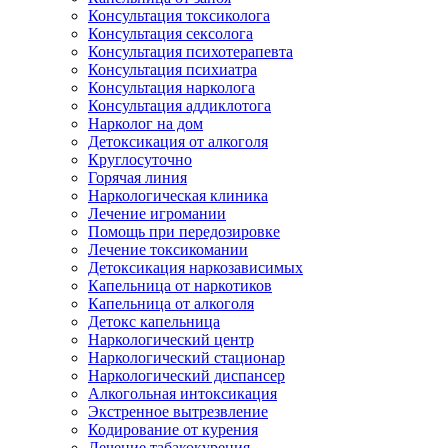
Консультация токсиколога
Консультация сексолога
Консультация психотерапевта
Консультация психиатра
Консультация нарколога
Консультация аддиклотога
Нарколог на дом
Детоксикация от алкоголя
Круглосуточно
Горячая линия
Наркологическая клиника
Лечение игромании
Помощь при передозировке
Лечение токсикомании
Детоксикация наркозависимых
Капельница от наркотиков
Капельница от алкоголя
Детокс капельница
Наркологический центр
Наркологический стационар
Наркологический диспансер
Алкогольная интоксикация
Экстренное вытрезвление
Кодирование от курения
Лечение табакокурения