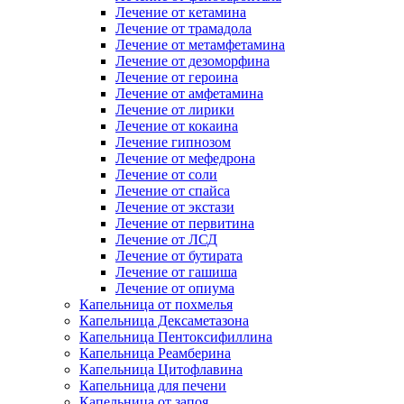
Лечение от кетамина
Лечение от трамадола
Лечение от метамфетамина
Лечение от дезоморфина
Лечение от героина
Лечение от амфетамина
Лечение от лирики
Лечение от кокаина
Лечение гипнозом
Лечение от мефедрона
Лечение от соли
Лечение от спайса
Лечение от экстази
Лечение от первитина
Лечение от ЛСД
Лечение от бутирата
Лечение от гашиша
Лечение от опиума
Капельница от похмелья
Капельница Дексаметазона
Капельница Пентоксифиллина
Капельница Реамберина
Капельница Цитофлавина
Капельница для печени
Капельница от запоя