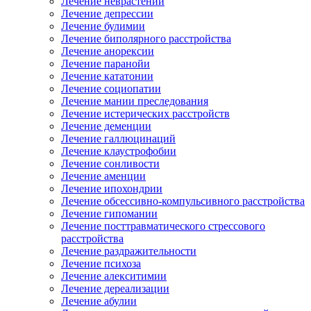
Лечение неврастении
Лечение депрессии
Лечение булимии
Лечение биполярного расстройства
Лечение анорексии
Лечение паранойи
Лечение кататонии
Лечение социопатии
Лечение мании преследования
Лечение истерических расстройств
Лечение деменции
Лечение галлюцинаций
Лечение клаустрофобии
Лечение сонливости
Лечение аменции
Лечение ипохондрии
Лечение обсессивно-компульсивного расстройства
Лечение гипомании
Лечение посттравматического стрессового
расстройства
Лечение раздражительности
Лечение психоза
Лечение алекситимии
Лечение дереализации
Лечение абулии