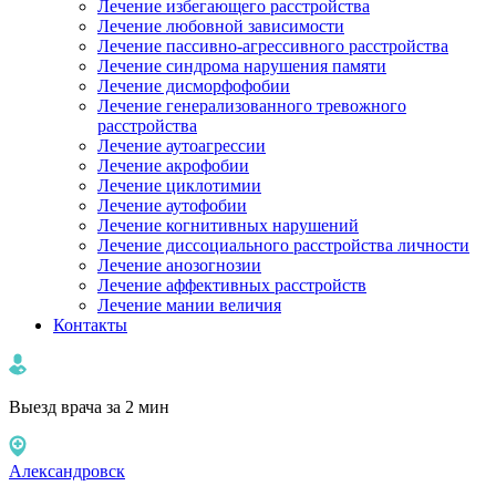
Лечение избегающего расстройства
Лечение любовной зависимости
Лечение пассивно-агрессивного расстройства
Лечение синдрома нарушения памяти
Лечение дисморфофобии
Лечение генерализованного тревожного
расстройства
Лечение аутоагрессии
Лечение акрофобии
Лечение циклотимии
Лечение аутофобии
Лечение когнитивных нарушений
Лечение диссоциального расстройства личности
Лечение анозогнозии
Лечение аффективных расстройств
Лечение мании величия
Контакты
Выезд врача за 2 мин
Александровск