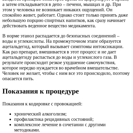
а затем откладывается в депо – печени, мышцах и др. При
этом у человека не возникает никаких ощущений. Он
спокойно живет, работает. Однако стоит только принять даже
небольшую порцию спиртных напитков, как сразу начинает
действовать веденное вещество медикамента.
В норме этанол распадается до безопасных соединений –
воды и углекислоты. На промежуточном этапе образуется
ацетальдегид, который вызывает симптомы интоксикации.
Как раз препарат, вмешивается в этот процесс и не дает
ацетальдегиду распасться до воды и углекислого газа. В
результате происходит резкое ухудшение самочувствия,
которое нередко нуждается во врачебном вмешательстве.
Человек не желает, чтобы с ним все это происходило, поэтому
опасается пить.
Показания к процедуре
Показания к кодировке с провокацией:
хронический алкоголизм;
профилактика рецидивных состояний;
комплексное лечение в сочетании с другими
методиками.