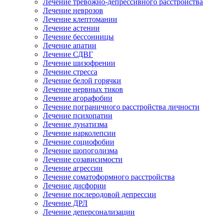
Лечение тревожно-депрессивного расстройства
Лечение неврозов
Лечение клептомании
Лечение астении
Лечение бессонницы
Лечение апатии
Лечение СДВГ
Лечение шизофрении
Лечение стресса
Лечение белой горячки
Лечение нервных тиков
Лечение агорафобии
Лечение пограничного расстройства личности
Лечение психопатии
Лечение лунатизма
Лечение нарколепсии
Лечение социофобии
Лечение шопоголизма
Лечение созависимости
Лечение агрессии
Лечение соматоформного расстройства
Лечение дисфории
Лечение послеродовой депрессии
Лечение ДРЛ
Лечение деперсонализации