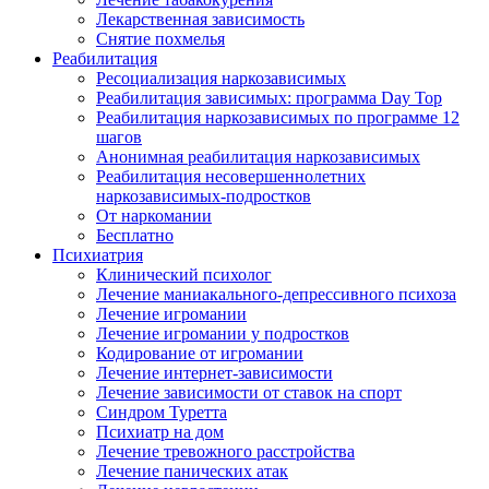
Лекарственная зависимость
Снятие похмелья
Реабилитация
Ресоциализация наркозависимых
Реабилитация зависимых: программа Day Top
Реабилитация наркозависимых по программе 12
шагов
Анонимная реабилитация наркозависимых
Реабилитация несовершеннолетних
наркозависимых-подростков
От наркомании
Бесплатно
Психиатрия
Клинический психолог
Лечение маниакального-депрессивного психоза
Лечение игромании
Лечение игромании у подростков
Кодирование от игромании
Лечение интернет-зависимости
Лечение зависимости от ставок на спорт
Синдром Туретта
Психиатр на дом
Лечение тревожного расстройства
Лечение панических атак