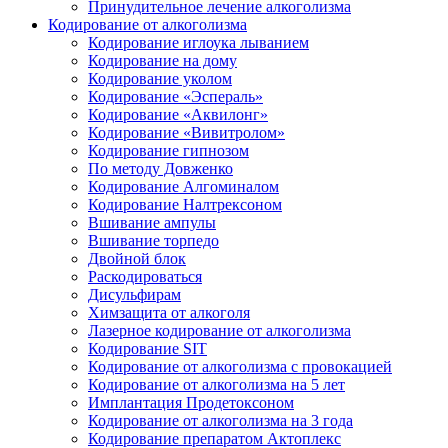
Принудительное лечение алкоголизма
Кодирование от алкоголизма
Кодирование иглоука лыванием
Кодирование на дому
Кодирование уколом
Кодирование «Эспераль»
Кодирование «Аквилонг»
Кодирование «Вивитролом»
Кодирование гипнозом
По методу Довженко
Кодирование Алгоминалом
Кодирование Налтрексоном
Вшивание ампулы
Вшивание торпедо
Двойной блок
Раскодироваться
Дисульфирам
Химзащита от алкоголя
Лазерное кодирование от алкоголизма
Кодирование SIT
Кодирование от алкоголизма с провокацией
Кодирование от алкоголизма на 5 лет
Имплантация Продетоксоном
Кодирование от алкоголизма на 3 года
Кодирование препаратом Актоплекс