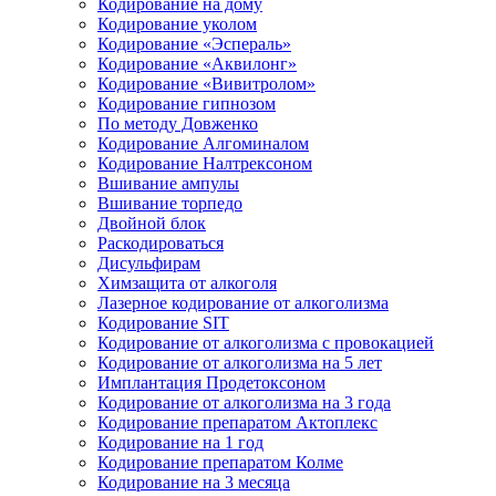
Кодирование на дому
Кодирование уколом
Кодирование «Эспераль»
Кодирование «Аквилонг»
Кодирование «Вивитролом»
Кодирование гипнозом
По методу Довженко
Кодирование Алгоминалом
Кодирование Налтрексоном
Вшивание ампулы
Вшивание торпедо
Двойной блок
Раскодироваться
Дисульфирам
Химзащита от алкоголя
Лазерное кодирование от алкоголизма
Кодирование SIT
Кодирование от алкоголизма с провокацией
Кодирование от алкоголизма на 5 лет
Имплантация Продетоксоном
Кодирование от алкоголизма на 3 года
Кодирование препаратом Актоплекс
Кодирование на 1 год
Кодирование препаратом Колме
Кодирование на 3 месяца