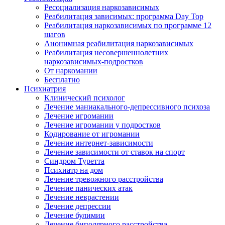
Ресоциализация наркозависимых
Реабилитация зависимых: программа Day Top
Реабилитация наркозависимых по программе 12
шагов
Анонимная реабилитация наркозависимых
Реабилитация несовершеннолетних
наркозависимых-подростков
От наркомании
Бесплатно
Психиатрия
Клинический психолог
Лечение маниакального-депрессивного психоза
Лечение игромании
Лечение игромании у подростков
Кодирование от игромании
Лечение интернет-зависимости
Лечение зависимости от ставок на спорт
Синдром Туретта
Психиатр на дом
Лечение тревожного расстройства
Лечение панических атак
Лечение неврастении
Лечение депрессии
Лечение булимии
Лечение биполярного расстройства