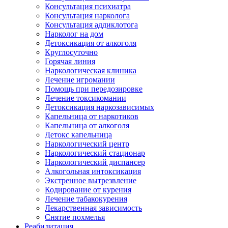
Консультация психиатра
Консультация нарколога
Консультация аддиклотога
Нарколог на дом
Детоксикация от алкоголя
Круглосуточно
Горячая линия
Наркологическая клиника
Лечение игромании
Помощь при передозировке
Лечение токсикомании
Детоксикация наркозависимых
Капельница от наркотиков
Капельница от алкоголя
Детокс капельница
Наркологический центр
Наркологический стационар
Наркологический диспансер
Алкогольная интоксикация
Экстренное вытрезвление
Кодирование от курения
Лечение табакокурения
Лекарственная зависимость
Снятие похмелья
Реабилитация