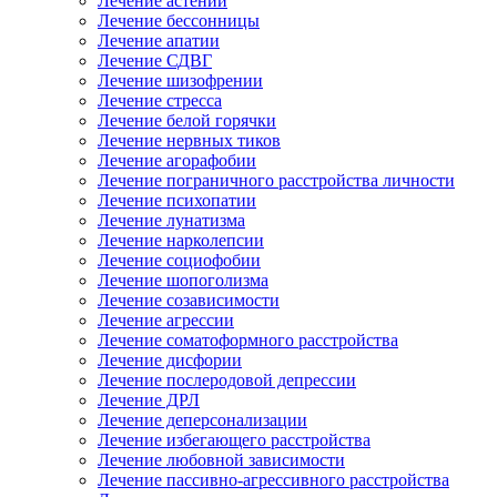
Лечение астении
Лечение бессонницы
Лечение апатии
Лечение СДВГ
Лечение шизофрении
Лечение стресса
Лечение белой горячки
Лечение нервных тиков
Лечение агорафобии
Лечение пограничного расстройства личности
Лечение психопатии
Лечение лунатизма
Лечение нарколепсии
Лечение социофобии
Лечение шопоголизма
Лечение созависимости
Лечение агрессии
Лечение соматоформного расстройства
Лечение дисфории
Лечение послеродовой депрессии
Лечение ДРЛ
Лечение деперсонализации
Лечение избегающего расстройства
Лечение любовной зависимости
Лечение пассивно-агрессивного расстройства