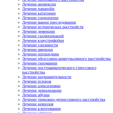
Лечение анорексии
Лечение паранойи
Лечение кататонии
Лечение социопатии
Лечение мании преследования
Лечение истерических расстройств
Лечение деменции
Лечение галлюцинаций
Лечение клаустрофобии
Лечение сонливости
Лечение аменции
Лечение ипохондрии
Лечение обсессивно-компульсивного расстройства
Лечение гипомании
Лечение посттравматического стрессового
расстройства
Лечение раздражительности
Лечение психоза
Лечение алекситимии
Лечение дереализации
Лечение абулии
Лечение тревожно-депрессивного расстройства
Лечение неврозов
Лечение клептомании