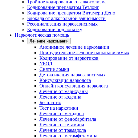
Тройное кодирование от алкоголизма
Кодирование препаратом Тетлонг
Кодирование препаратом Витамерц Депо
Блокада от алкогольной зависимости
Ресоциализация наркозависимых
Кодирование под лопатку
Наркологическая помощь
Лечение наркомании
Анонимное лечение наркомании
Принудительное лечение наркозависимых
Кодирование от наркотиков
УБОД
Снятие ломки
Детоксикация наркозависимых
Консультация нарколога
Онлайн консультация нарколога
Лечение от марихуаны
Лечение от кодеина
Бесплатно
Тест на наркотики
Лечение от метадона
Лечение от фенобарбитала
Лечение от кетамина
Лечение от трамадола
Лечение от метамфетамина