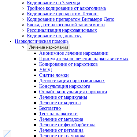
Кодирование на 3 месяца
Тройное кодирование от алкоголизма
Кодирование препаратом Тетлонг
Кодирование препаратом Витамерц Депо
Блокада от алкогольной зависимости
Ресоциализация наркозависимых
Кодирование под лопатку
Наркологическая помощь
Лечение наркомании
Анонимное лечение наркомании
Принудительное лечение наркозависимых
Кодирование от наркотиков
УБОД
Снятие ломки
Детоксикация наркозависимых
Консультация нарколога
Онлайн консультация нарколога
Лечение от марихуаны
Лечение от кодеина
Бесплатно
Тест на наркотики
Лечение от метадона
Лечение от фенобарбитала
Лечение от кетамина
Лечение от трамадола