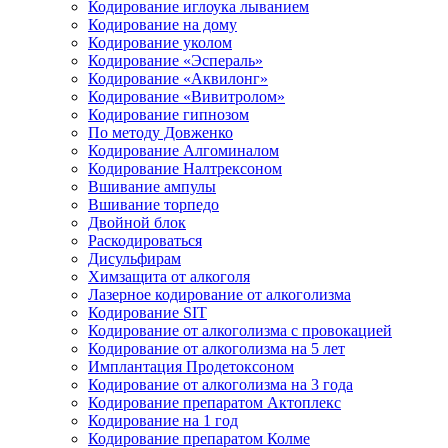
Кодирование иглоука лыванием
Кодирование на дому
Кодирование уколом
Кодирование «Эспераль»
Кодирование «Аквилонг»
Кодирование «Вивитролом»
Кодирование гипнозом
По методу Довженко
Кодирование Алгоминалом
Кодирование Налтрексоном
Вшивание ампулы
Вшивание торпедо
Двойной блок
Раскодироваться
Дисульфирам
Химзащита от алкоголя
Лазерное кодирование от алкоголизма
Кодирование SIT
Кодирование от алкоголизма с провокацией
Кодирование от алкоголизма на 5 лет
Имплантация Продетоксоном
Кодирование от алкоголизма на 3 года
Кодирование препаратом Актоплекс
Кодирование на 1 год
Кодирование препаратом Колме