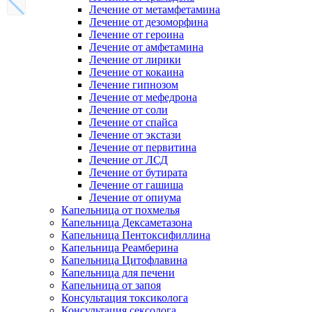
Лечение от метамфетамина
Лечение от дезоморфина
Лечение от героина
Лечение от амфетамина
Лечение от лирики
Лечение от кокаина
Лечение гипнозом
Лечение от мефедрона
Лечение от соли
Лечение от спайса
Лечение от экстази
Лечение от первитина
Лечение от ЛСД
Лечение от бутирата
Лечение от гашиша
Лечение от опиума
Капельница от похмелья
Капельница Дексаметазона
Капельница Пентоксифиллина
Капельница Реамберина
Капельница Цитофлавина
Капельница для печени
Капельница от запоя
Консультация токсиколога
Консультация сексолога