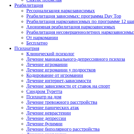
Реабилитация
Ресоциализация наркозависимых
Реабилитация зависимых: программа Day Top
Реабилитация наркозависимых по программе 12 ша
Анонимная реабилитация наркозависимых
Реабилитация несовершеннолетних наркозависимы
От наркомании
Бесплатно
Психиатрия
Клинический психолог
Лечение маниакального-депрессивного психоза
Лечение игромании
Лечение игромании у подростков
Кодирование от игромании
Лечение интернет-зависимости
Лечение зависимости от ставок на спорт
Синдром Туретта
Психиатр на дом
Лечение тревожного расстройства
Лечение панических атак
Лечение неврастении
Лечение депрессии
Лечение булимии
Лечение биполярного расстройства