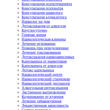
Консультация психотерапевта
Консультация психиатра
Консультация нарколога
Консультация аддиклотога
Нарколог на дом
Детоксикация от алкоголя
Круглосуточно
Горячая линия
Наркологическая клиника
Лечение игромании
Помощь при передозировке
Лечение токсикомании
Детоксикация наркозависимых
Капельница от наркотиков
Капельница от алкоголя
Детокс капельница
Наркологический центр
Наркологический стационар
Наркологический диспансер
Алкогольная интоксикация
Экстренное вытрезвление
Кодирование от курения
Лечение табакокурения
Лекарственная зависимость
Снятие похмелья