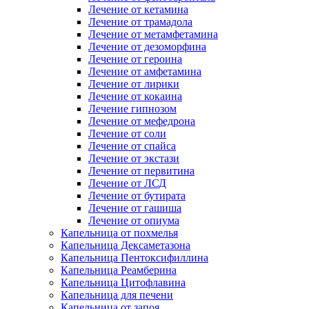
Лечение от кетамина
Лечение от трамадола
Лечение от метамфетамина
Лечение от дезоморфина
Лечение от героина
Лечение от амфетамина
Лечение от лирики
Лечение от кокаина
Лечение гипнозом
Лечение от мефедрона
Лечение от соли
Лечение от спайса
Лечение от экстази
Лечение от первитина
Лечение от ЛСД
Лечение от бутирата
Лечение от гашиша
Лечение от опиума
Капельница от похмелья
Капельница Дексаметазона
Капельница Пентоксифиллина
Капельница Реамберина
Капельница Цитофлавина
Капельница для печени
Капельница от запоя