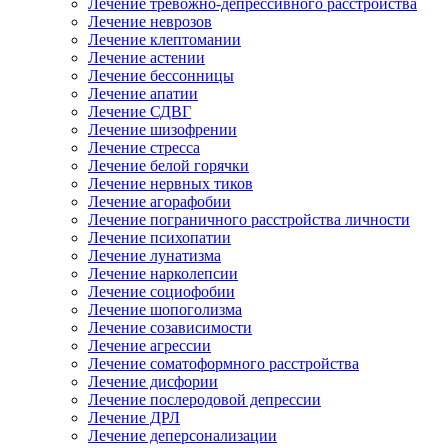
Лечение тревожно-депрессивного расстройства
Лечение неврозов
Лечение клептомании
Лечение астении
Лечение бессонницы
Лечение апатии
Лечение СДВГ
Лечение шизофрении
Лечение стресса
Лечение белой горячки
Лечение нервных тиков
Лечение агорафобии
Лечение пограничного расстройства личности
Лечение психопатии
Лечение лунатизма
Лечение нарколепсии
Лечение социофобии
Лечение шопоголизма
Лечение созависимости
Лечение агрессии
Лечение соматоформного расстройства
Лечение дисфории
Лечение послеродовой депрессии
Лечение ДРЛ
Лечение деперсонализации