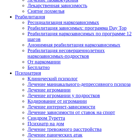
Лекарственная зависимость
Снятие похмелья
Реабилитация
Ресоциализация наркозависимых
Реабилитация зависимых: программа Day Top
Реабилитация наркозависимых по программе 12
шагов
Анонимная реабилитация наркозависимых
Реабилитация несовершеннолетних
наркозависимых-подростков
От наркомании
Бесплатно
Психиатрия
Клинический психолог
Лечение маниакального-депрессивного психоза
Лечение игромании
Лечение игромании у подростков
Кодирование от игромании
Лечение интернет-зависимости
Лечение зависимости от ставок на спорт
Синдром Туретта
Психиатр на дом
Лечение тревожного расстройства
Лечение панических атак