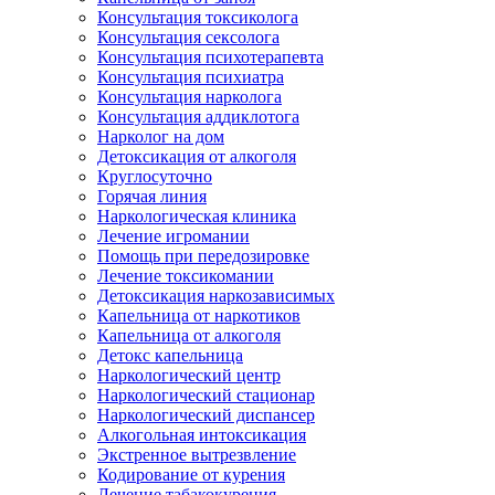
Консультация токсиколога
Консультация сексолога
Консультация психотерапевта
Консультация психиатра
Консультация нарколога
Консультация аддиклотога
Нарколог на дом
Детоксикация от алкоголя
Круглосуточно
Горячая линия
Наркологическая клиника
Лечение игромании
Помощь при передозировке
Лечение токсикомании
Детоксикация наркозависимых
Капельница от наркотиков
Капельница от алкоголя
Детокс капельница
Наркологический центр
Наркологический стационар
Наркологический диспансер
Алкогольная интоксикация
Экстренное вытрезвление
Кодирование от курения
Лечение табакокурения