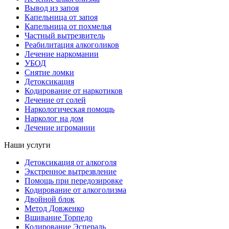
Вывод из запоя
Капельница от запоя
Капельница от похмелья
Частный вытрезвитель
Реабилитация алкоголиков
Лечение наркомании
УБОД
Снятие ломки
Детоксикация
Кодирование от наркотиков
Лечение от солей
Наркологическая помощь
Нарколог на дом
Лечение игромании
Наши услуги
Детоксикация от алкоголя
Экстренное вытрезвление
Помощь при передозировке
Кодирование от алкоголизма
Двойной блок
Метод Довженко
Вшивание Торпедо
Кодирование Эспераль