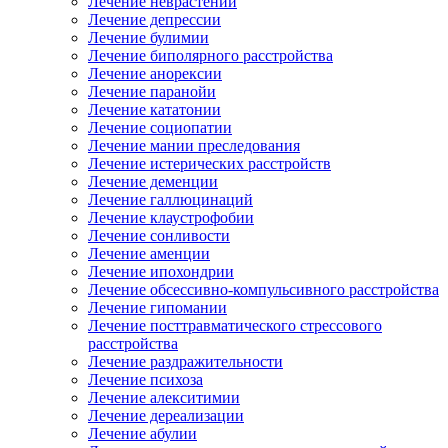
Лечение неврастении
Лечение депрессии
Лечение булимии
Лечение биполярного расстройства
Лечение анорексии
Лечение паранойи
Лечение кататонии
Лечение социопатии
Лечение мании преследования
Лечение истерических расстройств
Лечение деменции
Лечение галлюцинаций
Лечение клаустрофобии
Лечение сонливости
Лечение аменции
Лечение ипохондрии
Лечение обсессивно-компульсивного расстройства
Лечение гипомании
Лечение посттравматического стрессового
расстройства
Лечение раздражительности
Лечение психоза
Лечение алекситимии
Лечение дереализации
Лечение абулии