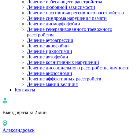
Лечение избегающего расстройства
Лечение любовной зависимости
Лечение пассивно-агрессивного расстройства
Лечение синдрома нарушения памяти
Лечение дисморфофобии
Лечение генерализованного тревожного
расстройства
Лечение аутоагрессии
Лечение акрофобии
Лечение циклотимии
Лечение аутофобии
Лечение когнитивных нарушений
Лечение диссоциального расстройства личности
Лечение анозогнозии
Лечение аффективных расстройств
Лечение мании величия
Контакты
Выезд врача за 2 мин
Александровск