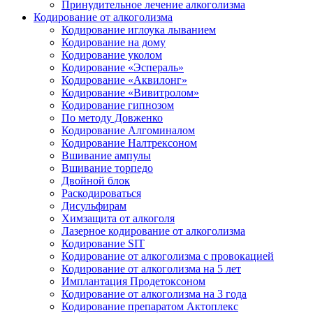
Принудительное лечение алкоголизма
Кодирование от алкоголизма
Кодирование иглоука лыванием
Кодирование на дому
Кодирование уколом
Кодирование «Эспераль»
Кодирование «Аквилонг»
Кодирование «Вивитролом»
Кодирование гипнозом
По методу Довженко
Кодирование Алгоминалом
Кодирование Налтрексоном
Вшивание ампулы
Вшивание торпедо
Двойной блок
Раскодироваться
Дисульфирам
Химзащита от алкоголя
Лазерное кодирование от алкоголизма
Кодирование SIT
Кодирование от алкоголизма с провокацией
Кодирование от алкоголизма на 5 лет
Имплантация Продетоксоном
Кодирование от алкоголизма на 3 года
Кодирование препаратом Актоплекс