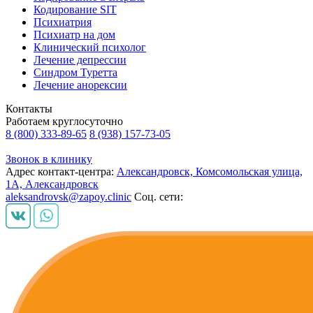
Кодирование SIT
Психиатрия
Психиатр на дом
Клинический психолог
Лечение депрессии
Синдром Туретта
Лечение анорексии
Контакты
Работаем круглосуточно
8 (800) 333-89-65
8 (938) 157-73-05
Звонок в клинику
Адрес контакт-центра:
Александровск, Комсомольская улица,
1А, Александровск
aleksandrovsk@zapoy.clinic
Соц. сети: