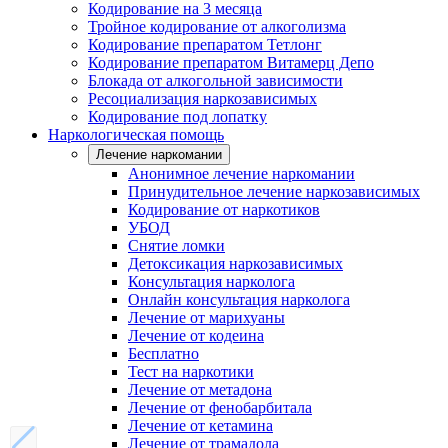
Кодирование на 3 месяца
Тройное кодирование от алкоголизма
Кодирование препаратом Тетлонг
Кодирование препаратом Витамерц Депо
Блокада от алкогольной зависимости
Ресоциализация наркозависимых
Кодирование под лопатку
Наркологическая помощь
Лечение наркомании
Анонимное лечение наркомании
Принудительное лечение наркозависимых
Кодирование от наркотиков
УБОД
Снятие ломки
Детоксикация наркозависимых
Консультация нарколога
Онлайн консультация нарколога
Лечение от марихуаны
Лечение от кодеина
Бесплатно
Тест на наркотики
Лечение от метадона
Лечение от фенобарбитала
Лечение от кетамина
Лечение от трамадола