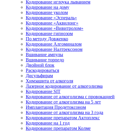
Кодирование иглоука лыванием
Кодирование на дому
Кодирование уколом
Кодирование «Эспераль»
Кодирование «Аквилонг»
Кодирование «Вивитролом»
Кодирование гипнозом
По методу Довженко
Кодирование Алгоминалом
Кодирование Налтрексоном
Вшивание ампулы
Вшивание торпедо
Двойной блок
Раскодироваться
Дисульфирам
Химзащита от алкоголя
Лазерное кодирование от алкоголизма
Кодирование SIT
Кодирование от алкоголизма с провокацией
Кодирование от алкоголизма на 5 лет
Имплантация Продетоксоном
Кодирование от алкоголизма на 3 года
Кодирование препаратом Актоплекс
Кодирование на 1 год
Кодирование препаратом Колме