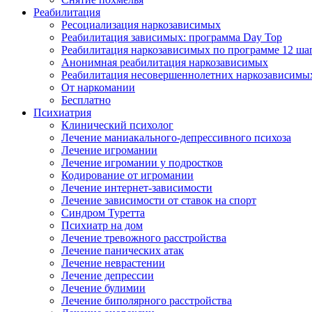
Реабилитация
Ресоциализация наркозависимых
Реабилитация зависимых: программа Day Top
Реабилитация наркозависимых по программе 12 ша
Анонимная реабилитация наркозависимых
Реабилитация несовершеннолетних наркозависимы
От наркомании
Бесплатно
Психиатрия
Клинический психолог
Лечение маниакального-депрессивного психоза
Лечение игромании
Лечение игромании у подростков
Кодирование от игромании
Лечение интернет-зависимости
Лечение зависимости от ставок на спорт
Синдром Туретта
Психиатр на дом
Лечение тревожного расстройства
Лечение панических атак
Лечение неврастении
Лечение депрессии
Лечение булимии
Лечение биполярного расстройства