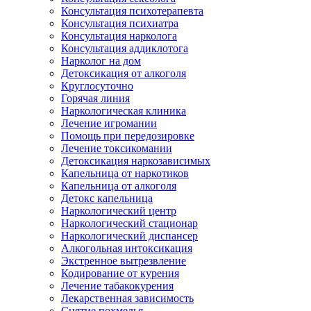
Консультация психотерапевта
Консультация психиатра
Консультация нарколога
Консультация аддиклотога
Нарколог на дом
Детоксикация от алкоголя
Круглосуточно
Горячая линия
Наркологическая клиника
Лечение игромании
Помощь при передозировке
Лечение токсикомании
Детоксикация наркозависимых
Капельница от наркотиков
Капельница от алкоголя
Детокс капельница
Наркологический центр
Наркологический стационар
Наркологический диспансер
Алкогольная интоксикация
Экстренное вытрезвление
Кодирование от курения
Лечение табакокурения
Лекарственная зависимость
Снятие похмелья