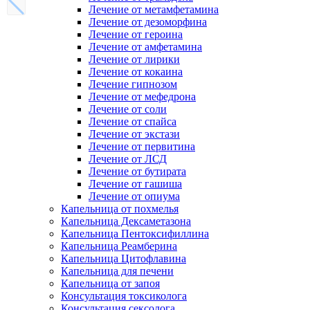
Лечение от метамфетамина
Лечение от дезоморфина
Лечение от героина
Лечение от амфетамина
Лечение от лирики
Лечение от кокаина
Лечение гипнозом
Лечение от мефедрона
Лечение от соли
Лечение от спайса
Лечение от экстази
Лечение от первитина
Лечение от ЛСД
Лечение от бутирата
Лечение от гашиша
Лечение от опиума
Капельница от похмелья
Капельница Дексаметазона
Капельница Пентоксифиллина
Капельница Реамберина
Капельница Цитофлавина
Капельница для печени
Капельница от запоя
Консультация токсиколога
Консультация сексолога