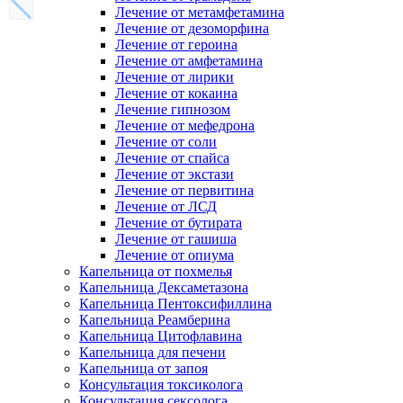
Лечение от метамфетамина
Лечение от дезоморфина
Лечение от героина
Лечение от амфетамина
Лечение от лирики
Лечение от кокаина
Лечение гипнозом
Лечение от мефедрона
Лечение от соли
Лечение от спайса
Лечение от экстази
Лечение от первитина
Лечение от ЛСД
Лечение от бутирата
Лечение от гашиша
Лечение от опиума
Капельница от похмелья
Капельница Дексаметазона
Капельница Пентоксифиллина
Капельница Реамберина
Капельница Цитофлавина
Капельница для печени
Капельница от запоя
Консультация токсиколога
Консультация сексолога