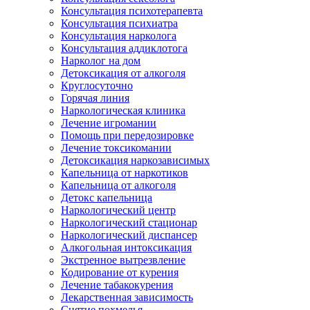
Консультация психотерапевта
Консультация психиатра
Консультация нарколога
Консультация аддиклотога
Нарколог на дом
Детоксикация от алкоголя
Круглосуточно
Горячая линия
Наркологическая клиника
Лечение игромании
Помощь при передозировке
Лечение токсикомании
Детоксикация наркозависимых
Капельница от наркотиков
Капельница от алкоголя
Детокс капельница
Наркологический центр
Наркологический стационар
Наркологический диспансер
Алкогольная интоксикация
Экстренное вытрезвление
Кодирование от курения
Лечение табакокурения
Лекарственная зависимость
Снятие похмелья