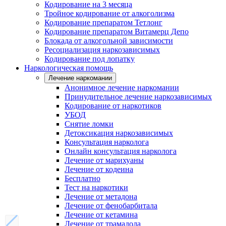
Кодирование на 3 месяца
Тройное кодирование от алкоголизма
Кодирование препаратом Тетлонг
Кодирование препаратом Витамерц Депо
Блокада от алкогольной зависимости
Ресоциализация наркозависимых
Кодирование под лопатку
Наркологическая помощь
Лечение наркомании
Анонимное лечение наркомании
Принудительное лечение наркозависимых
Кодирование от наркотиков
УБОД
Снятие ломки
Детоксикация наркозависимых
Консультация нарколога
Онлайн консультация нарколога
Лечение от марихуаны
Лечение от кодеина
Бесплатно
Тест на наркотики
Лечение от метадона
Лечение от фенобарбитала
Лечение от кетамина
Лечение от трамадола