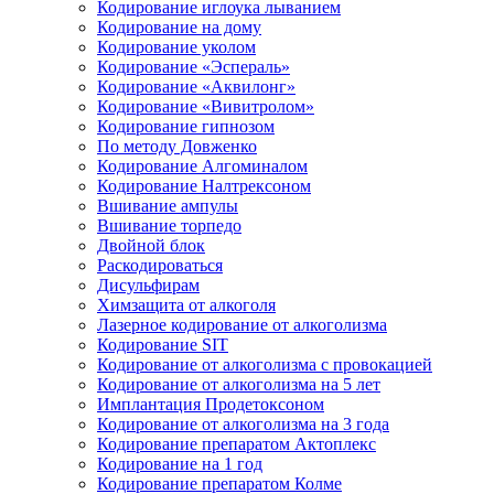
Кодирование иглоука лыванием
Кодирование на дому
Кодирование уколом
Кодирование «Эспераль»
Кодирование «Аквилонг»
Кодирование «Вивитролом»
Кодирование гипнозом
По методу Довженко
Кодирование Алгоминалом
Кодирование Налтрексоном
Вшивание ампулы
Вшивание торпедо
Двойной блок
Раскодироваться
Дисульфирам
Химзащита от алкоголя
Лазерное кодирование от алкоголизма
Кодирование SIT
Кодирование от алкоголизма с провокацией
Кодирование от алкоголизма на 5 лет
Имплантация Продетоксоном
Кодирование от алкоголизма на 3 года
Кодирование препаратом Актоплекс
Кодирование на 1 год
Кодирование препаратом Колме