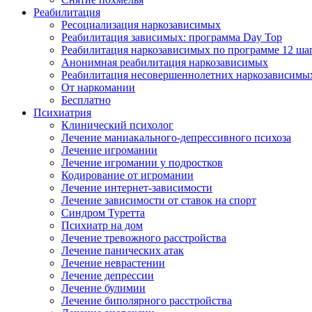
Реабилитация
Ресоциализация наркозависимых
Реабилитация зависимых: программа Day Top
Реабилитация наркозависимых по программе 12 ша
Анонимная реабилитация наркозависимых
Реабилитация несовершеннолетних наркозависимы
От наркомании
Бесплатно
Психиатрия
Клинический психолог
Лечение маниакального-депрессивного психоза
Лечение игромании
Лечение игромании у подростков
Кодирование от игромании
Лечение интернет-зависимости
Лечение зависимости от ставок на спорт
Синдром Туретта
Психиатр на дом
Лечение тревожного расстройства
Лечение панических атак
Лечение неврастении
Лечение депрессии
Лечение булимии
Лечение биполярного расстройства