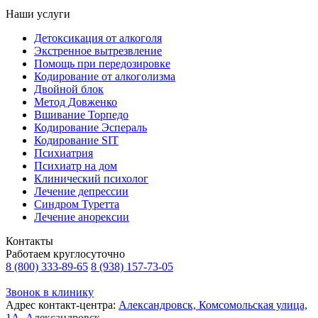
Наши услуги
Детоксикация от алкоголя
Экстренное вытрезвление
Помощь при передозировке
Кодирование от алкоголизма
Двойной блок
Метод Довженко
Вшивание Торпедо
Кодирование Эспераль
Кодирование SIT
Психиатрия
Психиатр на дом
Клинический психолог
Лечение депрессии
Синдром Туретта
Лечение анорексии
Контакты
Работаем круглосуточно
8 (800) 333-89-65
8 (938) 157-73-05
Звонок в клинику
Адрес контакт-центра:
Александровск, Комсомольская улица,
1А, Александровск