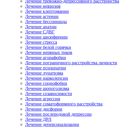
Лечение тревожно-депрессивного расстройства
Лечение неврозов
Лечение клептомании
Лечение астении
Лечение бессонницы
Лечение апатии
Лечение СДВГ
Лечение шизофрении
Лечение стресса
Лечение белой горячки
Лечение нервных тиков
Лечение агорафобии
Лечение пограничного расстройства личности
Лечение психопатии
Лечение лунатизма
Лечение нарколепсии
Лечение социофобии
Лечение шопоголизма
Лечение созависимости
Лечение агрессии
Лечение соматоформного расстройства
Лечение дисфории
Лечение послеродовой депрессии
Лечение ДРЛ
Лечение деперсонализации