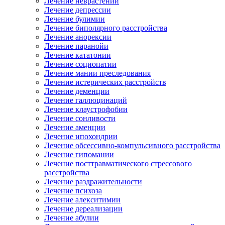
Лечение неврастении
Лечение депрессии
Лечение булимии
Лечение биполярного расстройства
Лечение анорексии
Лечение паранойи
Лечение кататонии
Лечение социопатии
Лечение мании преследования
Лечение истерических расстройств
Лечение деменции
Лечение галлюцинаций
Лечение клаустрофобии
Лечение сонливости
Лечение аменции
Лечение ипохондрии
Лечение обсессивно-компульсивного расстройства
Лечение гипомании
Лечение посттравматического стрессового
расстройства
Лечение раздражительности
Лечение психоза
Лечение алекситимии
Лечение дереализации
Лечение абулии