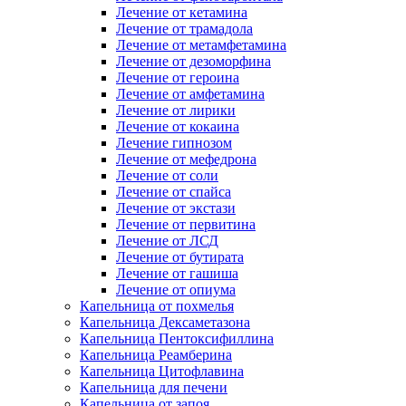
Лечение от кетамина
Лечение от трамадола
Лечение от метамфетамина
Лечение от дезоморфина
Лечение от героина
Лечение от амфетамина
Лечение от лирики
Лечение от кокаина
Лечение гипнозом
Лечение от мефедрона
Лечение от соли
Лечение от спайса
Лечение от экстази
Лечение от первитина
Лечение от ЛСД
Лечение от бутирата
Лечение от гашиша
Лечение от опиума
Капельница от похмелья
Капельница Дексаметазона
Капельница Пентоксифиллина
Капельница Реамберина
Капельница Цитофлавина
Капельница для печени
Капельница от запоя