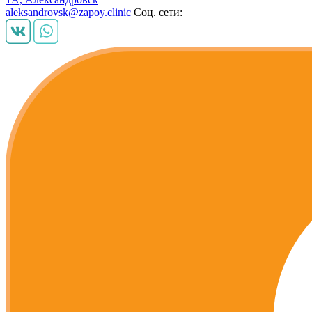
aleksandrovsk@zapoy.clinic
Соц. сети: