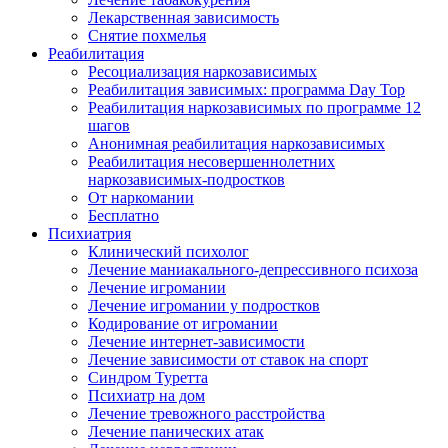
Лекарственная зависимость
Снятие похмелья
Реабилитация
Ресоциализация наркозависимых
Реабилитация зависимых: программа Day Top
Реабилитация наркозависимых по программе 12
шагов
Анонимная реабилитация наркозависимых
Реабилитация несовершеннолетних
наркозависимых-подростков
От наркомании
Бесплатно
Психиатрия
Клинический психолог
Лечение маниакального-депрессивного психоза
Лечение игромании
Лечение игромании у подростков
Кодирование от игромании
Лечение интернет-зависимости
Лечение зависимости от ставок на спорт
Синдром Туретта
Психиатр на дом
Лечение тревожного расстройства
Лечение панических атак