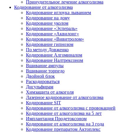
Принудительное лечение алкоголизма
Кодирование от алкоголизма
Кодирование иглоука лыванием
Кодирование на дому
Кодирование уколом
Кодирование «Эспераль»
Кодирование «Аквилонг»
Кодирование «Вивитролом»
Кодирование гипнозом
По методу Довженко
Кодирование Алгоминалом
Кодирование Налтрексоном
Вшивание ампулы
Вшивание торпедо
Двойной блок
Раскодироваться
Дисульфирам
Химзащита от алкоголя
Лазерное кодирование от алкоголизма
Кодирование SIT
Кодирование от алкоголизма с провокацией
Кодирование от алкоголизма на 5 лет
Имплантация Продетоксоном
Кодирование от алкоголизма на 3 года
Кодирование препаратом Актоплекс