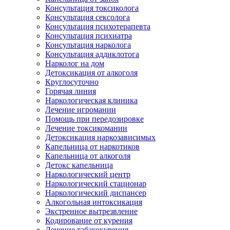
Консультация токсиколога
Консультация сексолога
Консультация психотерапевта
Консультация психиатра
Консультация нарколога
Консультация аддиклотога
Нарколог на дом
Детоксикация от алкоголя
Круглосуточно
Горячая линия
Наркологическая клиника
Лечение игромании
Помощь при передозировке
Лечение токсикомании
Детоксикация наркозависимых
Капельница от наркотиков
Капельница от алкоголя
Детокс капельница
Наркологический центр
Наркологический стационар
Наркологический диспансер
Алкогольная интоксикация
Экстренное вытрезвление
Кодирование от курения
Лечение табакокурения