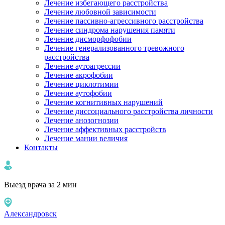
Лечение избегающего расстройства
Лечение любовной зависимости
Лечение пассивно-агрессивного расстройства
Лечение синдрома нарушения памяти
Лечение дисморфофобии
Лечение генерализованного тревожного
расстройства
Лечение аутоагрессии
Лечение акрофобии
Лечение циклотимии
Лечение аутофобии
Лечение когнитивных нарушений
Лечение диссоциального расстройства личности
Лечение анозогнозии
Лечение аффективных расстройств
Лечение мании величия
Контакты
Выезд врача за 2 мин
Александровск