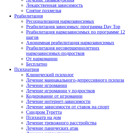
Лекарственная зависимость
Снятие похмелья
Реабилитация
Ресоциализация наркозависимых
Реабилитация зависимых: программа Day Top
Реабилитация наркозависимых по программе 12
шагов
Анонимная реабилитация наркозависимых
Реабилитация несовершеннолетних
наркозависимых-подростков
От наркомании
Бесплатно
Психиатрия
Клинический психолог
Лечение маниакального-депрессивного психоза
Лечение игромании
Лечение игромании у подростков
Кодирование от игромании
Лечение интернет-зависимости
Лечение зависимости от ставок на спорт
Синдром Туретта
Психиатр на дом
Лечение тревожного расстройства
Лечение панических атак