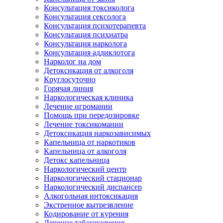
Консультация токсиколога
Консультация сексолога
Консультация психотерапевта
Консультация психиатра
Консультация нарколога
Консультация аддиклотога
Нарколог на дом
Детоксикация от алкоголя
Круглосуточно
Горячая линия
Наркологическая клиника
Лечение игромании
Помощь при передозировке
Лечение токсикомании
Детоксикация наркозависимых
Капельница от наркотиков
Капельница от алкоголя
Детокс капельница
Наркологический центр
Наркологический стационар
Наркологический диспансер
Алкогольная интоксикация
Экстренное вытрезвление
Кодирование от курения
Лечение табакокурения