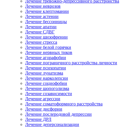
Лечение тревожно-депрессивного расстройства
Лечение неврозов
Лечение клептомании
Лечение астении
Лечение бессонницы
Лечение апатии
Лечение СДВГ
Лечение шизофрении
Лечение стресса
Лечение белой горячки
Лечение нервных тиков
Лечение агорафобии
Лечение пограничного расстройства личности
Лечение психопатии
Лечение лунатизма
Лечение нарколепсии
Лечение социофобии
Лечение шопоголизма
Лечение созависимости
Лечение агрессии
Лечение соматоформного расстройства
Лечение дисфории
Лечение послеродовой депрессии
Лечение ДРЛ
Лечение деперсонализации