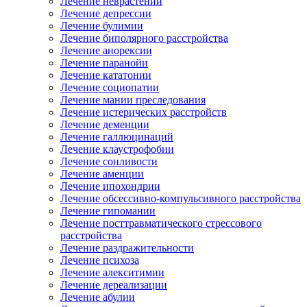
Лечение неврастении
Лечение депрессии
Лечение булимии
Лечение биполярного расстройства
Лечение анорексии
Лечение паранойи
Лечение кататонии
Лечение социопатии
Лечение мании преследования
Лечение истерических расстройств
Лечение деменции
Лечение галлюцинаций
Лечение клаустрофобии
Лечение сонливости
Лечение аменции
Лечение ипохондрии
Лечение обсессивно-компульсивного расстройства
Лечение гипомании
Лечение посттравматического стрессового
расстройства
Лечение раздражительности
Лечение психоза
Лечение алекситимии
Лечение дереализации
Лечение абулии