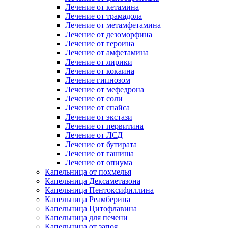
Лечение от кетамина
Лечение от трамадола
Лечение от метамфетамина
Лечение от дезоморфина
Лечение от героина
Лечение от амфетамина
Лечение от лирики
Лечение от кокаина
Лечение гипнозом
Лечение от мефедрона
Лечение от соли
Лечение от спайса
Лечение от экстази
Лечение от первитина
Лечение от ЛСД
Лечение от бутирата
Лечение от гашиша
Лечение от опиума
Капельница от похмелья
Капельница Дексаметазона
Капельница Пентоксифиллина
Капельница Реамберина
Капельница Цитофлавина
Капельница для печени
Капельница от запоя