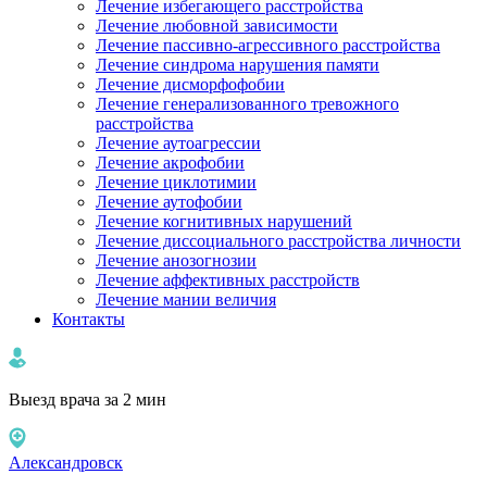
Лечение избегающего расстройства
Лечение любовной зависимости
Лечение пассивно-агрессивного расстройства
Лечение синдрома нарушения памяти
Лечение дисморфофобии
Лечение генерализованного тревожного
расстройства
Лечение аутоагрессии
Лечение акрофобии
Лечение циклотимии
Лечение аутофобии
Лечение когнитивных нарушений
Лечение диссоциального расстройства личности
Лечение анозогнозии
Лечение аффективных расстройств
Лечение мании величия
Контакты
Выезд врача за 2 мин
Александровск