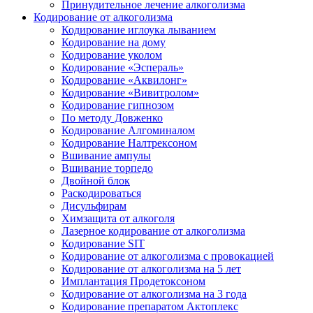
Принудительное лечение алкоголизма
Кодирование от алкоголизма
Кодирование иглоука лыванием
Кодирование на дому
Кодирование уколом
Кодирование «Эспераль»
Кодирование «Аквилонг»
Кодирование «Вивитролом»
Кодирование гипнозом
По методу Довженко
Кодирование Алгоминалом
Кодирование Налтрексоном
Вшивание ампулы
Вшивание торпедо
Двойной блок
Раскодироваться
Дисульфирам
Химзащита от алкоголя
Лазерное кодирование от алкоголизма
Кодирование SIT
Кодирование от алкоголизма с провокацией
Кодирование от алкоголизма на 5 лет
Имплантация Продетоксоном
Кодирование от алкоголизма на 3 года
Кодирование препаратом Актоплекс