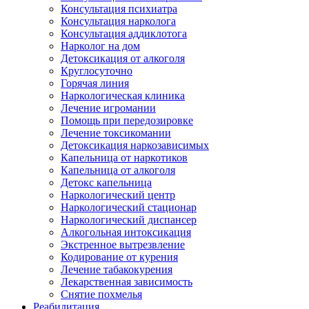
Консультация психиатра
Консультация нарколога
Консультация аддиклотога
Нарколог на дом
Детоксикация от алкоголя
Круглосуточно
Горячая линия
Наркологическая клиника
Лечение игромании
Помощь при передозировке
Лечение токсикомании
Детоксикация наркозависимых
Капельница от наркотиков
Капельница от алкоголя
Детокс капельница
Наркологический центр
Наркологический стационар
Наркологический диспансер
Алкогольная интоксикация
Экстренное вытрезвление
Кодирование от курения
Лечение табакокурения
Лекарственная зависимость
Снятие похмелья
Реабилитация