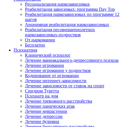
Ресоциализация наркозависимых
Реабилитация зависимых: программа Day Top
Реабилитация наркозависимых по программе 12
шагов
Анонимная реабилитация наркозависимых
Реабилитация несовершеннолетних
наркозависимых-подростков
От наркомании
Бесплатно
Психиатрия
Клинический психолог
Лечение маниакального-депрессивного психоза
Лечение игромании
Лечение игромании у подростков
Кодирование от игромании
Лечение интернет-зависимости
Лечение зависимости от ставок на спорт
Синдром Туретта
Психиатр на дом
Лечение тревожного расстройства
Лечение панических атак
Лечение неврастении
Лечение депрессии
Лечение булимии
Лечение биполярного расстройства