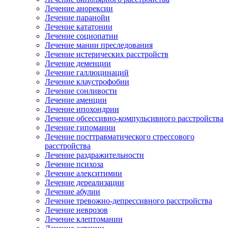
Лечение анорексии
Лечение паранойи
Лечение кататонии
Лечение социопатии
Лечение мании преследования
Лечение истерических расстройств
Лечение деменции
Лечение галлюцинаций
Лечение клаустрофобии
Лечение сонливости
Лечение аменции
Лечение ипохондрии
Лечение обсессивно-компульсивного расстройства
Лечение гипомании
Лечение посттравматического стрессового
расстройства
Лечение раздражительности
Лечение психоза
Лечение алекситимии
Лечение дереализации
Лечение абулии
Лечение тревожно-депрессивного расстройства
Лечение неврозов
Лечение клептомании