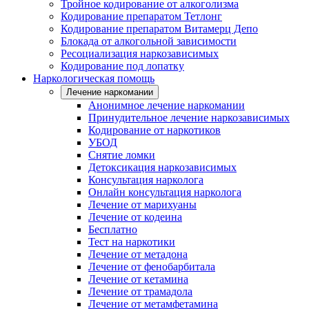
Тройное кодирование от алкоголизма
Кодирование препаратом Тетлонг
Кодирование препаратом Витамерц Депо
Блокада от алкогольной зависимости
Ресоциализация наркозависимых
Кодирование под лопатку
Наркологическая помощь
Лечение наркомании
Анонимное лечение наркомании
Принудительное лечение наркозависимых
Кодирование от наркотиков
УБОД
Снятие ломки
Детоксикация наркозависимых
Консультация нарколога
Онлайн консультация нарколога
Лечение от марихуаны
Лечение от кодеина
Бесплатно
Тест на наркотики
Лечение от метадона
Лечение от фенобарбитала
Лечение от кетамина
Лечение от трамадола
Лечение от метамфетамина