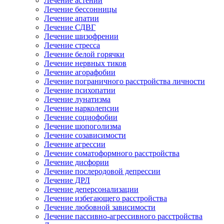
Лечение астении
Лечение бессонницы
Лечение апатии
Лечение СДВГ
Лечение шизофрении
Лечение стресса
Лечение белой горячки
Лечение нервных тиков
Лечение агорафобии
Лечение пограничного расстройства личности
Лечение психопатии
Лечение лунатизма
Лечение нарколепсии
Лечение социофобии
Лечение шопоголизма
Лечение созависимости
Лечение агрессии
Лечение соматоформного расстройства
Лечение дисфории
Лечение послеродовой депрессии
Лечение ДРЛ
Лечение деперсонализации
Лечение избегающего расстройства
Лечение любовной зависимости
Лечение пассивно-агрессивного расстройства