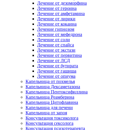
Лечение от дезоморфина
Лечение от героина
Лечение от амфетамина
Лечение от лирики
Лечение от кокаина
Лечение гипнозом
Лечение от мефедрона
Лечение от соли
Лечение от спайса
Лечение от экстази
Лечение от первитина
Лечение от ЛСД
Лечение от бутирата
Лечение от гашиша
Лечение от опиума
Капельница от похмелья
Капельница Дексаметазона
Капельница Пентоксифиллина
Капельница Реамберина
Капельница Цитофлавина
Капельница для печени
Капельница от запоя
Консультация токсиколога
Консультация сексолога
Консультация психотерапевта