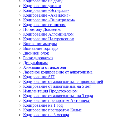
Кодирование на дому
Кодирование уколом
Кодирование «Эспераль»
Кодирование «Аквилонг»
Кодирование «Вивитролом»
Кодирование гипнозом
По методу Довженко
Кодирование Алгоминалом
Кодирование Налтрексоном
Вшивание ампулы
Вшивание торпедо
Двойной блок
Раскодироваться
Дисульфирам
Химзащита от алкоголя
Лазерное кодирование от алкоголизма
Кодирование SIT
Кодирование от алкоголизма с провокацией
Кодирование от алкоголизма на 5 лет
Имплантация Продетоксоном
Кодирование от алкоголизма на 3 года
Кодирование препаратом Актоплекс
Кодирование на 1 год
Кодирование препаратом Колме
Кодирование на 3 месяца