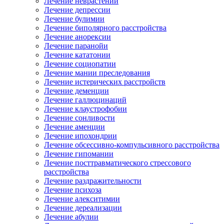
Лечение неврастении
Лечение депрессии
Лечение булимии
Лечение биполярного расстройства
Лечение анорексии
Лечение паранойи
Лечение кататонии
Лечение социопатии
Лечение мании преследования
Лечение истерических расстройств
Лечение деменции
Лечение галлюцинаций
Лечение клаустрофобии
Лечение сонливости
Лечение аменции
Лечение ипохондрии
Лечение обсессивно-компульсивного расстройства
Лечение гипомании
Лечение посттравматического стрессового
расстройства
Лечение раздражительности
Лечение психоза
Лечение алекситимии
Лечение дереализации
Лечение абулии