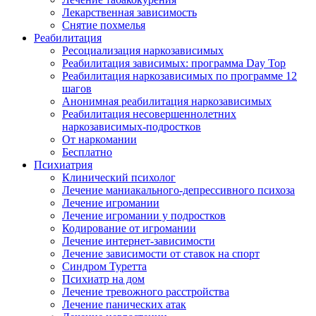
Лекарственная зависимость
Снятие похмелья
Реабилитация
Ресоциализация наркозависимых
Реабилитация зависимых: программа Day Top
Реабилитация наркозависимых по программе 12
шагов
Анонимная реабилитация наркозависимых
Реабилитация несовершеннолетних
наркозависимых-подростков
От наркомании
Бесплатно
Психиатрия
Клинический психолог
Лечение маниакального-депрессивного психоза
Лечение игромании
Лечение игромании у подростков
Кодирование от игромании
Лечение интернет-зависимости
Лечение зависимости от ставок на спорт
Синдром Туретта
Психиатр на дом
Лечение тревожного расстройства
Лечение панических атак