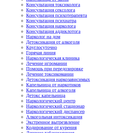
Консультация токсиколога
Консультация сексолога
Консультация психотерапевта
Консультация психиатра
Консультация нарколога
Консультация аддиклотога
Нарколог на дом
Детоксикация от алкоголя
Круглосуточно
Горячая линия
Наркологическая клиника
Лечение игромании
Помощь при передозировке
Лечение токсикомании
Детоксикация наркозависимых
Капельница от наркотиков
Капельница от алкоголя
Детокс капельница
Наркологический центр
Наркологический стационар
Наркологический диспансер
Алкогольная интоксикация
Экстренное вытрезвление
Кодирование от курения
Лечение табакокурения