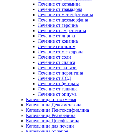
Лечение от кетамина
Лечение от трамадола
Лечение от метамфетамина
Лечение от дезоморфина
Лечение от героина
Лечение от амфетамина
Лечение от лирики
Лечение от кокаина
Лечение гипнозом
Лечение от мефедрона
Лечение от соли
Лечение от спайса
Лечение от экстази
Лечение от первитина
Лечение от ЛСД
Лечение от бутирата
Лечение от гашиша
Лечение от опиума
Капельница от похмелья
Капельница Дексаметазона
Капельница Пентоксифиллина
Капельница Реамберина
Капельница Цитофлавина
Капельница для печени
Капельница от запоя