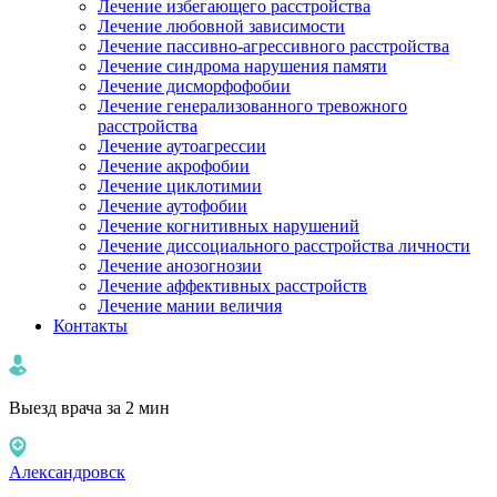
Лечение избегающего расстройства
Лечение любовной зависимости
Лечение пассивно-агрессивного расстройства
Лечение синдрома нарушения памяти
Лечение дисморфофобии
Лечение генерализованного тревожного
расстройства
Лечение аутоагрессии
Лечение акрофобии
Лечение циклотимии
Лечение аутофобии
Лечение когнитивных нарушений
Лечение диссоциального расстройства личности
Лечение анозогнозии
Лечение аффективных расстройств
Лечение мании величия
Контакты
Выезд врача за 2 мин
Александровск