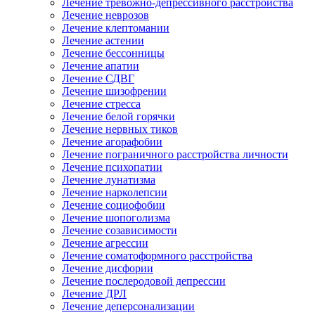
Лечение тревожно-депрессивного расстройства
Лечение неврозов
Лечение клептомании
Лечение астении
Лечение бессонницы
Лечение апатии
Лечение СДВГ
Лечение шизофрении
Лечение стресса
Лечение белой горячки
Лечение нервных тиков
Лечение агорафобии
Лечение пограничного расстройства личности
Лечение психопатии
Лечение лунатизма
Лечение нарколепсии
Лечение социофобии
Лечение шопоголизма
Лечение созависимости
Лечение агрессии
Лечение соматоформного расстройства
Лечение дисфории
Лечение послеродовой депрессии
Лечение ДРЛ
Лечение деперсонализации