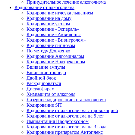
Принудительное лечение алкоголизма
Кодирование от алкоголизма
Кодирование иглоука лыванием
Кодирование на дому
Кодирование уколом
Кодирование «Эспераль»
Кодирование «Аквилонг»
Кодирование «Вивитролом»
Кодирование гипнозом
По методу Довженко
Кодирование Алгоминалом
Кодирование Налтрексоном
Вшивание ампулы
Вшивание торпедо
Двойной блок
Раскодироваться
Дисульфирам
Химзащита от алкоголя
Лазерное кодирование от алкоголизма
Кодирование SIT
Кодирование от алкоголизма с провокацией
Кодирование от алкоголизма на 5 лет
Имплантация Продетоксоном
Кодирование от алкоголизма на 3 года
Кодирование препаратом Актоплекс