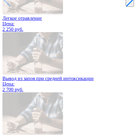
Легкое отравление
Цена:
2 250 руб.
Вывод из запоя при средней интоксикации
Цена:
2 700 руб.