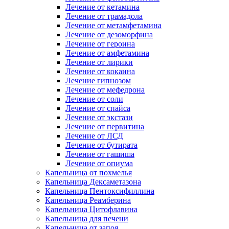
Лечение от кетамина
Лечение от трамадола
Лечение от метамфетамина
Лечение от дезоморфина
Лечение от героина
Лечение от амфетамина
Лечение от лирики
Лечение от кокаина
Лечение гипнозом
Лечение от мефедрона
Лечение от соли
Лечение от спайса
Лечение от экстази
Лечение от первитина
Лечение от ЛСД
Лечение от бутирата
Лечение от гашиша
Лечение от опиума
Капельница от похмелья
Капельница Дексаметазона
Капельница Пентоксифиллина
Капельница Реамберина
Капельница Цитофлавина
Капельница для печени
Капельница от запоя