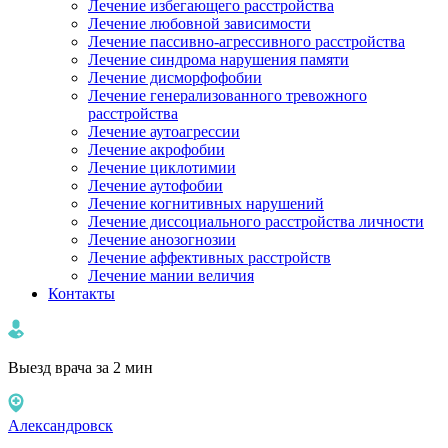
Лечение избегающего расстройства
Лечение любовной зависимости
Лечение пассивно-агрессивного расстройства
Лечение синдрома нарушения памяти
Лечение дисморфофобии
Лечение генерализованного тревожного
расстройства
Лечение аутоагрессии
Лечение акрофобии
Лечение циклотимии
Лечение аутофобии
Лечение когнитивных нарушений
Лечение диссоциального расстройства личности
Лечение анозогнозии
Лечение аффективных расстройств
Лечение мании величия
Контакты
Выезд врача за 2 мин
Александровск