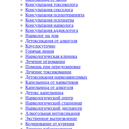
Консультация токсиколога
Консультация сексолога
Консультация психотерапевта
Консультация психиатра
Консультация нарколога
Консультация аддиклотога
Нарколог на дом
Детоксикация от алкоголя
Круглосуточно
Горячая линия
Наркологическая клиника
Лечение игромании
Помощь при передозировке
Лечение токсикомании
Детоксикация наркозависимых
Капельница от наркотиков
Капельница от алкоголя
Детокс капельница
Наркологический центр
Наркологический стационар
Наркологический диспансер
Алкогольная интоксикация
Экстренное вытрезвление
Кодирование от курения
Лечение табакокурения