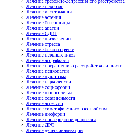
Лечение тревожно-депрессивного расстройства
Лечение неврозов
Лечение клептомании
Лечение астении
Лечение бессонницы
Лечение апатии
Лечение СДВГ
Лечение шизофрении
Лечение стресса
Лечение белой горячки
Лечение нервных тиков
Лечение агорафобии
Лечение пограничного расстройства личности
Лечение психопатии
Лечение лунатизма
Лечение нарколепсии
Лечение социофобии
Лечение шопоголизма
Лечение созависимости
Лечение агрессии
Лечение соматоформного расстройства
Лечение дисфории
Лечение послеродовой депрессии
Лечение ДРЛ
Лечение деперсонализации