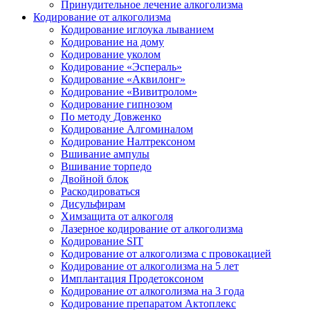
Принудительное лечение алкоголизма
Кодирование от алкоголизма
Кодирование иглоука лыванием
Кодирование на дому
Кодирование уколом
Кодирование «Эспераль»
Кодирование «Аквилонг»
Кодирование «Вивитролом»
Кодирование гипнозом
По методу Довженко
Кодирование Алгоминалом
Кодирование Налтрексоном
Вшивание ампулы
Вшивание торпедо
Двойной блок
Раскодироваться
Дисульфирам
Химзащита от алкоголя
Лазерное кодирование от алкоголизма
Кодирование SIT
Кодирование от алкоголизма с провокацией
Кодирование от алкоголизма на 5 лет
Имплантация Продетоксоном
Кодирование от алкоголизма на 3 года
Кодирование препаратом Актоплекс