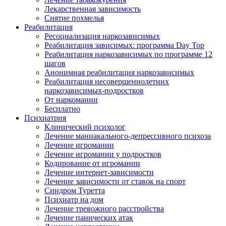
Лекарственная зависимость
Снятие похмелья
Реабилитация
Ресоциализация наркозависимых
Реабилитация зависимых: программа Day Top
Реабилитация наркозависимых по программе 12
шагов
Анонимная реабилитация наркозависимых
Реабилитация несовершеннолетних
наркозависимых-подростков
От наркомании
Бесплатно
Психиатрия
Клинический психолог
Лечение маниакального-депрессивного психоза
Лечение игромании
Лечение игромании у подростков
Кодирование от игромании
Лечение интернет-зависимости
Лечение зависимости от ставок на спорт
Синдром Туретта
Психиатр на дом
Лечение тревожного расстройства
Лечение панических атак