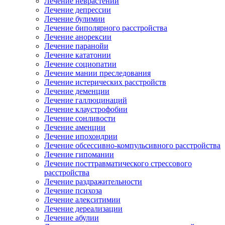
Лечение неврастении
Лечение депрессии
Лечение булимии
Лечение биполярного расстройства
Лечение анорексии
Лечение паранойи
Лечение кататонии
Лечение социопатии
Лечение мании преследования
Лечение истерических расстройств
Лечение деменции
Лечение галлюцинаций
Лечение клаустрофобии
Лечение сонливости
Лечение аменции
Лечение ипохондрии
Лечение обсессивно-компульсивного расстройства
Лечение гипомании
Лечение посттравматического стрессового
расстройства
Лечение раздражительности
Лечение психоза
Лечение алекситимии
Лечение дереализации
Лечение абулии