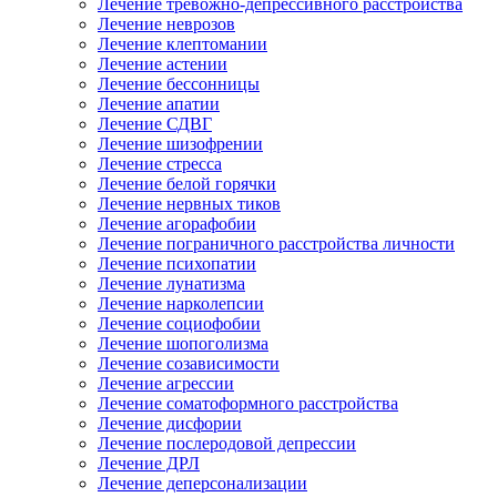
Лечение тревожно-депрессивного расстройства
Лечение неврозов
Лечение клептомании
Лечение астении
Лечение бессонницы
Лечение апатии
Лечение СДВГ
Лечение шизофрении
Лечение стресса
Лечение белой горячки
Лечение нервных тиков
Лечение агорафобии
Лечение пограничного расстройства личности
Лечение психопатии
Лечение лунатизма
Лечение нарколепсии
Лечение социофобии
Лечение шопоголизма
Лечение созависимости
Лечение агрессии
Лечение соматоформного расстройства
Лечение дисфории
Лечение послеродовой депрессии
Лечение ДРЛ
Лечение деперсонализации