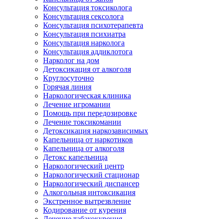
Консультация токсиколога
Консультация сексолога
Консультация психотерапевта
Консультация психиатра
Консультация нарколога
Консультация аддиклотога
Нарколог на дом
Детоксикация от алкоголя
Круглосуточно
Горячая линия
Наркологическая клиника
Лечение игромании
Помощь при передозировке
Лечение токсикомании
Детоксикация наркозависимых
Капельница от наркотиков
Капельница от алкоголя
Детокс капельница
Наркологический центр
Наркологический стационар
Наркологический диспансер
Алкогольная интоксикация
Экстренное вытрезвление
Кодирование от курения
Лечение табакокурения