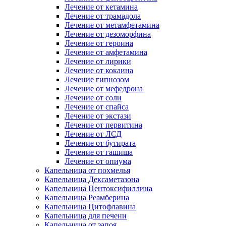
Лечение от кетамина
Лечение от трамадола
Лечение от метамфетамина
Лечение от дезоморфина
Лечение от героина
Лечение от амфетамина
Лечение от лирики
Лечение от кокаина
Лечение гипнозом
Лечение от мефедрона
Лечение от соли
Лечение от спайса
Лечение от экстази
Лечение от первитина
Лечение от ЛСД
Лечение от бутирата
Лечение от гашиша
Лечение от опиума
Капельница от похмелья
Капельница Дексаметазона
Капельница Пентоксифиллина
Капельница Реамберина
Капельница Цитофлавина
Капельница для печени
Капельница от запоя