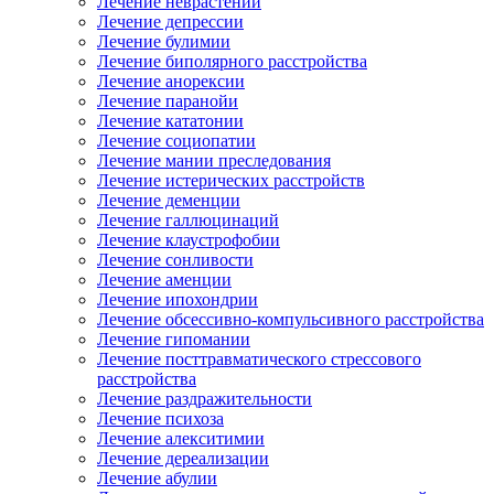
Лечение неврастении
Лечение депрессии
Лечение булимии
Лечение биполярного расстройства
Лечение анорексии
Лечение паранойи
Лечение кататонии
Лечение социопатии
Лечение мании преследования
Лечение истерических расстройств
Лечение деменции
Лечение галлюцинаций
Лечение клаустрофобии
Лечение сонливости
Лечение аменции
Лечение ипохондрии
Лечение обсессивно-компульсивного расстройства
Лечение гипомании
Лечение посттравматического стрессового
расстройства
Лечение раздражительности
Лечение психоза
Лечение алекситимии
Лечение дереализации
Лечение абулии