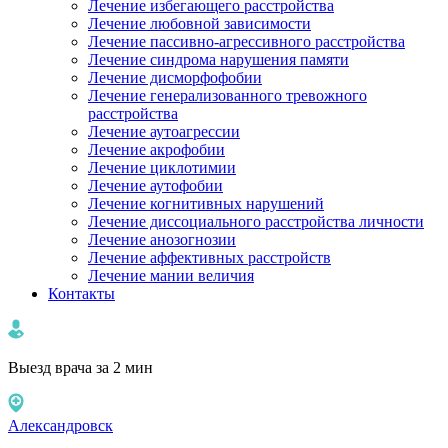
Лечение избегающего расстройства
Лечение любовной зависимости
Лечение пассивно-агрессивного расстройства
Лечение синдрома нарушения памяти
Лечение дисморфофобии
Лечение генерализованного тревожного
расстройства
Лечение аутоагрессии
Лечение акрофобии
Лечение циклотимии
Лечение аутофобии
Лечение когнитивных нарушений
Лечение диссоциального расстройства личности
Лечение анозогнозии
Лечение аффективных расстройств
Лечение мании величия
Контакты
Выезд врача за 2 мин
Александровск