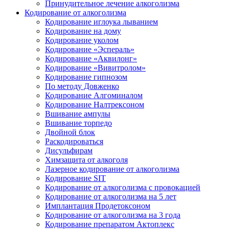
Принудительное лечение алкоголизма
Кодирование от алкоголизма
Кодирование иглоука лыванием
Кодирование на дому
Кодирование уколом
Кодирование «Эспераль»
Кодирование «Аквилонг»
Кодирование «Вивитролом»
Кодирование гипнозом
По методу Довженко
Кодирование Алгоминалом
Кодирование Налтрексоном
Вшивание ампулы
Вшивание торпедо
Двойной блок
Раскодироваться
Дисульфирам
Химзащита от алкоголя
Лазерное кодирование от алкоголизма
Кодирование SIT
Кодирование от алкоголизма с провокацией
Кодирование от алкоголизма на 5 лет
Имплантация Продетоксоном
Кодирование от алкоголизма на 3 года
Кодирование препаратом Актоплекс