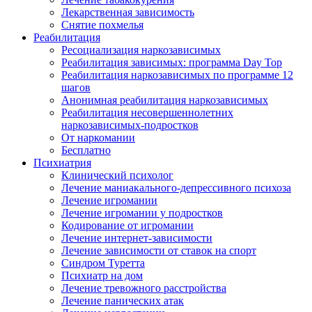
Лекарственная зависимость
Снятие похмелья
Реабилитация
Ресоциализация наркозависимых
Реабилитация зависимых: программа Day Top
Реабилитация наркозависимых по программе 12
шагов
Анонимная реабилитация наркозависимых
Реабилитация несовершеннолетних
наркозависимых-подростков
От наркомании
Бесплатно
Психиатрия
Клинический психолог
Лечение маниакального-депрессивного психоза
Лечение игромании
Лечение игромании у подростков
Кодирование от игромании
Лечение интернет-зависимости
Лечение зависимости от ставок на спорт
Синдром Туретта
Психиатр на дом
Лечение тревожного расстройства
Лечение панических атак