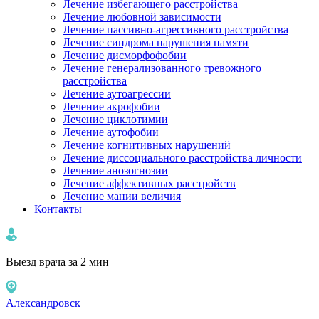
Лечение избегающего расстройства
Лечение любовной зависимости
Лечение пассивно-агрессивного расстройства
Лечение синдрома нарушения памяти
Лечение дисморфофобии
Лечение генерализованного тревожного
расстройства
Лечение аутоагрессии
Лечение акрофобии
Лечение циклотимии
Лечение аутофобии
Лечение когнитивных нарушений
Лечение диссоциального расстройства личности
Лечение анозогнозии
Лечение аффективных расстройств
Лечение мании величия
Контакты
Выезд врача за 2 мин
Александровск