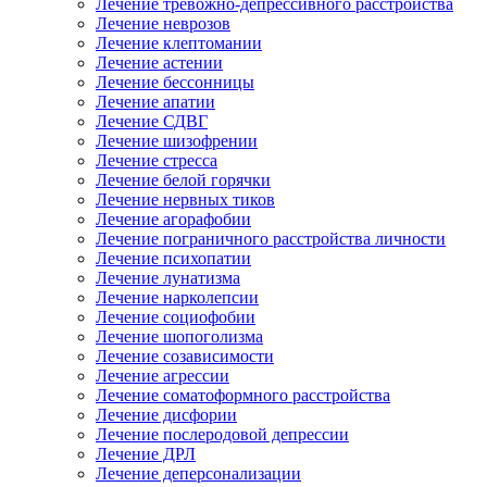
Лечение тревожно-депрессивного расстройства
Лечение неврозов
Лечение клептомании
Лечение астении
Лечение бессонницы
Лечение апатии
Лечение СДВГ
Лечение шизофрении
Лечение стресса
Лечение белой горячки
Лечение нервных тиков
Лечение агорафобии
Лечение пограничного расстройства личности
Лечение психопатии
Лечение лунатизма
Лечение нарколепсии
Лечение социофобии
Лечение шопоголизма
Лечение созависимости
Лечение агрессии
Лечение соматоформного расстройства
Лечение дисфории
Лечение послеродовой депрессии
Лечение ДРЛ
Лечение деперсонализации