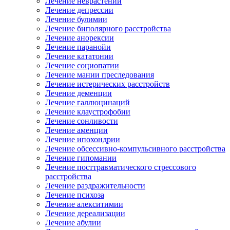
Лечение неврастении
Лечение депрессии
Лечение булимии
Лечение биполярного расстройства
Лечение анорексии
Лечение паранойи
Лечение кататонии
Лечение социопатии
Лечение мании преследования
Лечение истерических расстройств
Лечение деменции
Лечение галлюцинаций
Лечение клаустрофобии
Лечение сонливости
Лечение аменции
Лечение ипохондрии
Лечение обсессивно-компульсивного расстройства
Лечение гипомании
Лечение посттравматического стрессового
расстройства
Лечение раздражительности
Лечение психоза
Лечение алекситимии
Лечение дереализации
Лечение абулии