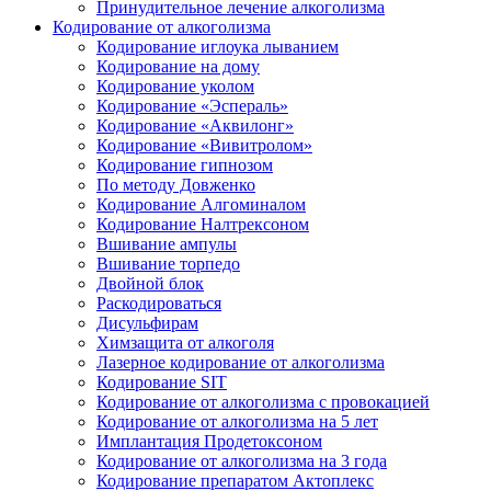
Принудительное лечение алкоголизма
Кодирование от алкоголизма
Кодирование иглоука лыванием
Кодирование на дому
Кодирование уколом
Кодирование «Эспераль»
Кодирование «Аквилонг»
Кодирование «Вивитролом»
Кодирование гипнозом
По методу Довженко
Кодирование Алгоминалом
Кодирование Налтрексоном
Вшивание ампулы
Вшивание торпедо
Двойной блок
Раскодироваться
Дисульфирам
Химзащита от алкоголя
Лазерное кодирование от алкоголизма
Кодирование SIT
Кодирование от алкоголизма с провокацией
Кодирование от алкоголизма на 5 лет
Имплантация Продетоксоном
Кодирование от алкоголизма на 3 года
Кодирование препаратом Актоплекс