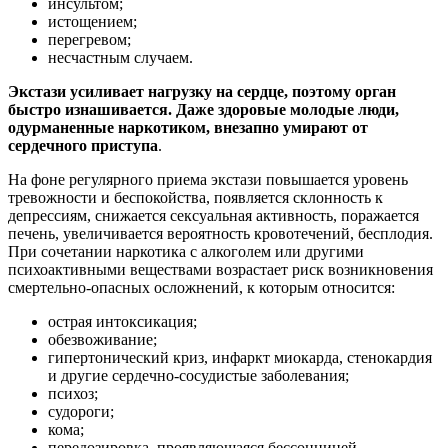
инсультом;
истощением;
перегревом;
несчастным случаем.
Экстази усиливает нагрузку на сердце, поэтому орган
быстро изнашивается. Даже здоровые молодые люди,
одурманенные наркотиком, внезапно умирают от
сердечного приступа
.
На фоне регулярного приема экстази повышается уровень
тревожности и беспокойства, появляется склонность к
депрессиям, снижается сексуальная активность, поражается
печень, увеличивается вероятность кровотечений, бесплодия.
При сочетании наркотика с алкоголем или другими
психоактивными веществами возрастает риск возникновения
смертельно-опасных осложнений, к которым относится:
острая интоксикация;
обезвоживание;
гипертонический криз, инфаркт миокарда, стенокардия
и другие сердечно-сосудистые заболевания;
психоз;
судороги;
кома;
передозировка, проявляющаяся бессонницей,