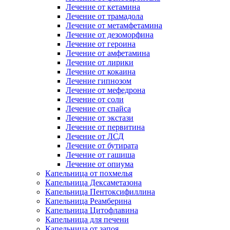
Лечение от кетамина
Лечение от трамадола
Лечение от метамфетамина
Лечение от дезоморфина
Лечение от героина
Лечение от амфетамина
Лечение от лирики
Лечение от кокаина
Лечение гипнозом
Лечение от мефедрона
Лечение от соли
Лечение от спайса
Лечение от экстази
Лечение от первитина
Лечение от ЛСД
Лечение от бутирата
Лечение от гашиша
Лечение от опиума
Капельница от похмелья
Капельница Дексаметазона
Капельница Пентоксифиллина
Капельница Реамберина
Капельница Цитофлавина
Капельница для печени
Капельница от запоя