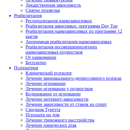
Лекарственная зависимость
Снятие похмелья
Реабилитация
Ресоциализация наркозависимых
Реабилитация зависимых: программа Day Top
Реабилитация наркозависимых по программе 12
шагов
Анонимная реабилитация наркозависимых
Реабилитация несовершеннолетних
наркозависимых-подростков
От наркомании
Бесплатно
Психиатрия
Клинический психолог
Лечение маниакального-депрессивного психоза
Лечение игромании
Лечение игромании у подростков
Кодирование от игромании
Лечение интернет-зависимости
Лечение зависимости от ставок на спорт
Синдром Туретта
Психиатр на дом
Лечение тревожного расстройства
Лечение панических атак