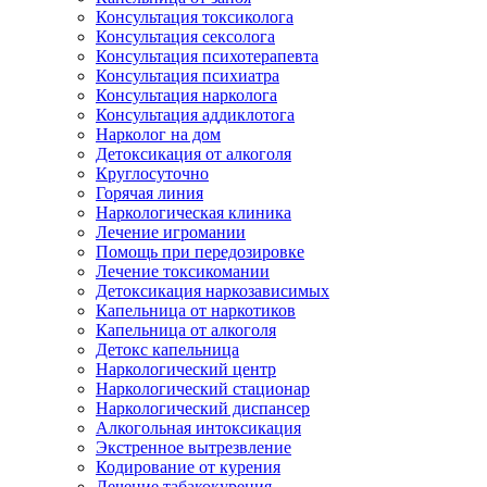
Консультация токсиколога
Консультация сексолога
Консультация психотерапевта
Консультация психиатра
Консультация нарколога
Консультация аддиклотога
Нарколог на дом
Детоксикация от алкоголя
Круглосуточно
Горячая линия
Наркологическая клиника
Лечение игромании
Помощь при передозировке
Лечение токсикомании
Детоксикация наркозависимых
Капельница от наркотиков
Капельница от алкоголя
Детокс капельница
Наркологический центр
Наркологический стационар
Наркологический диспансер
Алкогольная интоксикация
Экстренное вытрезвление
Кодирование от курения
Лечение табакокурения