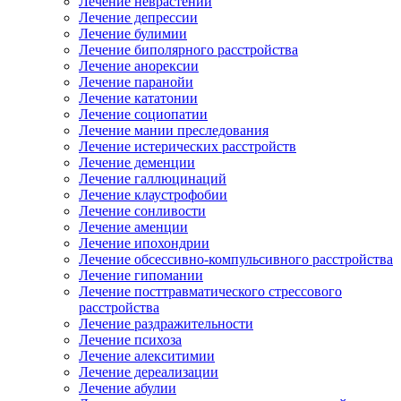
Лечение неврастении
Лечение депрессии
Лечение булимии
Лечение биполярного расстройства
Лечение анорексии
Лечение паранойи
Лечение кататонии
Лечение социопатии
Лечение мании преследования
Лечение истерических расстройств
Лечение деменции
Лечение галлюцинаций
Лечение клаустрофобии
Лечение сонливости
Лечение аменции
Лечение ипохондрии
Лечение обсессивно-компульсивного расстройства
Лечение гипомании
Лечение посттравматического стрессового
расстройства
Лечение раздражительности
Лечение психоза
Лечение алекситимии
Лечение дереализации
Лечение абулии