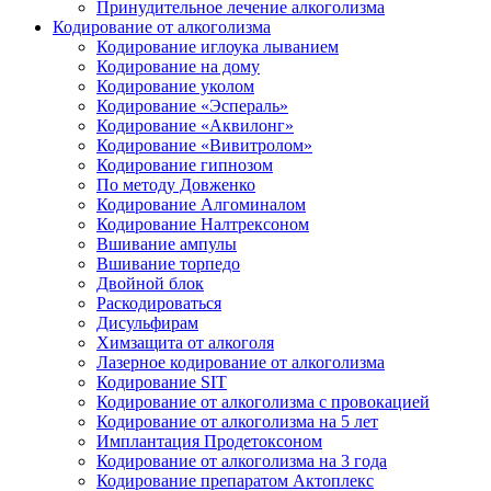
Принудительное лечение алкоголизма
Кодирование от алкоголизма
Кодирование иглоука лыванием
Кодирование на дому
Кодирование уколом
Кодирование «Эспераль»
Кодирование «Аквилонг»
Кодирование «Вивитролом»
Кодирование гипнозом
По методу Довженко
Кодирование Алгоминалом
Кодирование Налтрексоном
Вшивание ампулы
Вшивание торпедо
Двойной блок
Раскодироваться
Дисульфирам
Химзащита от алкоголя
Лазерное кодирование от алкоголизма
Кодирование SIT
Кодирование от алкоголизма с провокацией
Кодирование от алкоголизма на 5 лет
Имплантация Продетоксоном
Кодирование от алкоголизма на 3 года
Кодирование препаратом Актоплекс