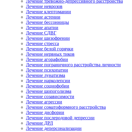
Лечение тревожно-депрессивного расстройства
Лечение неврозов
Лечение клептомании
Лечение астении
Лечение бессонницы
Лечение апатии
Лечение СДВГ
Лечение шизофрении
Лечение стресса
Лечение белой горячки
Лечение нервных тиков
Лечение агорафобии
Лечение пограничного расстройства личности
Лечение психопатии
Лечение лунатизма
Лечение нарколепсии
Лечение социофобии
Лечение шопоголизма
Лечение созависимости
Лечение агрессии
Лечение соматоформного расстройства
Лечение дисфории
Лечение послеродовой депрессии
Лечение ДРЛ
Лечение деперсонализации