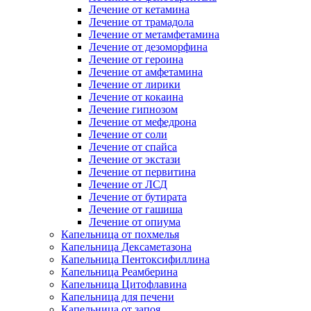
Лечение от кетамина
Лечение от трамадола
Лечение от метамфетамина
Лечение от дезоморфина
Лечение от героина
Лечение от амфетамина
Лечение от лирики
Лечение от кокаина
Лечение гипнозом
Лечение от мефедрона
Лечение от соли
Лечение от спайса
Лечение от экстази
Лечение от первитина
Лечение от ЛСД
Лечение от бутирата
Лечение от гашиша
Лечение от опиума
Капельница от похмелья
Капельница Дексаметазона
Капельница Пентоксифиллина
Капельница Реамберина
Капельница Цитофлавина
Капельница для печени
Капельница от запоя