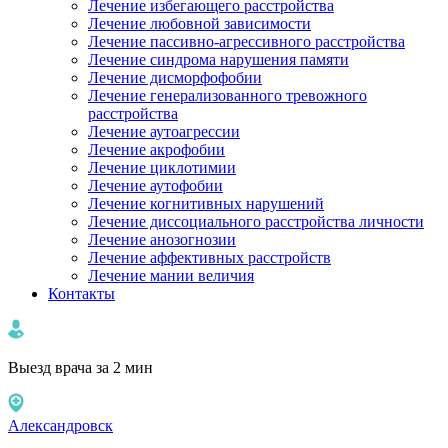
Лечение избегающего расстройства
Лечение любовной зависимости
Лечение пассивно-агрессивного расстройства
Лечение синдрома нарушения памяти
Лечение дисморфофобии
Лечение генерализованного тревожного
расстройства
Лечение аутоагрессии
Лечение акрофобии
Лечение циклотимии
Лечение аутофобии
Лечение когнитивных нарушений
Лечение диссоциального расстройства личности
Лечение анозогнозии
Лечение аффективных расстройств
Лечение мании величия
Контакты
Выезд врача за 2 мин
Александровск