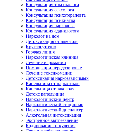
Консультация токсиколога
Консультация сексолога
Консультация психотерапевта
Консультация психиатра
Консультация нарколога
Консультация аддиклотога
Нарколог на дом
Детоксикация от алкоголя
Круглосуточно
Горячая линия
Наркологическая клиника
Лечение игромании
Помощь при передозировке
Лечение токсикомании
Детоксикация наркозависимых
Капельница от наркотиков
Капельница от алкоголя
Детокс капельница
Наркологический центр
Наркологический стационар
Наркологический диспансер
Алкогольная интоксикация
Экстренное вытрезвление
Кодирование от курения
Лечение табакокурения