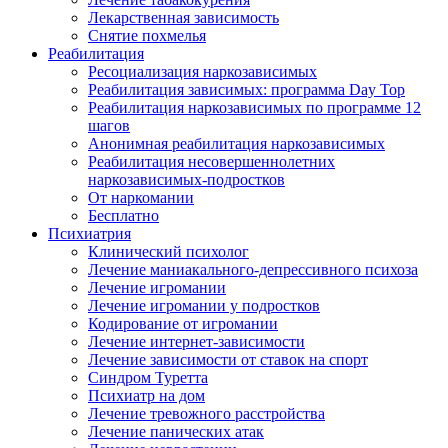
Лекарственная зависимость
Снятие похмелья
Реабилитация
Ресоциализация наркозависимых
Реабилитация зависимых: программа Day Top
Реабилитация наркозависимых по программе 12
шагов
Анонимная реабилитация наркозависимых
Реабилитация несовершеннолетних
наркозависимых-подростков
От наркомании
Бесплатно
Психиатрия
Клинический психолог
Лечение маниакального-депрессивного психоза
Лечение игромании
Лечение игромании у подростков
Кодирование от игромании
Лечение интернет-зависимости
Лечение зависимости от ставок на спорт
Синдром Туретта
Психиатр на дом
Лечение тревожного расстройства
Лечение панических атак