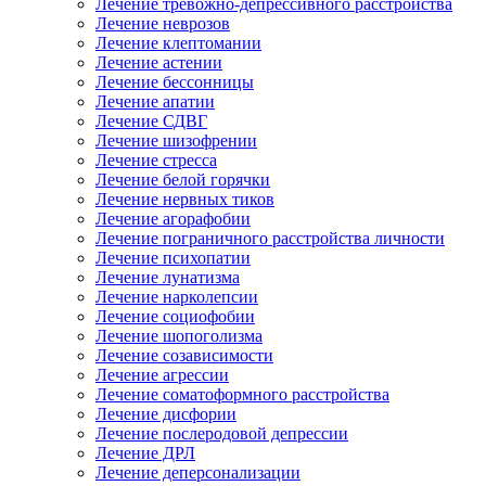
Лечение тревожно-депрессивного расстройства
Лечение неврозов
Лечение клептомании
Лечение астении
Лечение бессонницы
Лечение апатии
Лечение СДВГ
Лечение шизофрении
Лечение стресса
Лечение белой горячки
Лечение нервных тиков
Лечение агорафобии
Лечение пограничного расстройства личности
Лечение психопатии
Лечение лунатизма
Лечение нарколепсии
Лечение социофобии
Лечение шопоголизма
Лечение созависимости
Лечение агрессии
Лечение соматоформного расстройства
Лечение дисфории
Лечение послеродовой депрессии
Лечение ДРЛ
Лечение деперсонализации