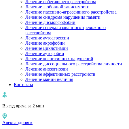
Лечение избегающего расстройства
Лечение любовной зависимости
Лечение пассивно-агрессивного расстройства
Лечение синдрома нарушения памяти
Лечение дисморфофобии
Лечение генерализованного тревожного
расстройства
Лечение аутоагрессии
Лечение акрофобии
Лечение циклотимии
Лечение аутофобии
Лечение когнитивных нарушений
Лечение диссоциального расстройства личности
Лечение анозогнозии
Лечение аффективных расстройств
Лечение мании величия
Контакты
Выезд врача за 2 мин
Александровск