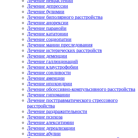
Лечение неврастении
Лечение депрессии
Лечение булимии
Лечение биполярного расстройства
Лечение анорексии
Лечение паранойи
Лечение кататонии
Лечение социопатии
Лечение мании преследования
Лечение истерических расстройств
Лечение деменции
Лечение галлюцинаций
Лечение клаустрофобии
Лечение сонливости
Лечение аменции
Лечение ипохондрии
Лечение обсессивно-компульсивного расстройства
Лечение гипомании
Лечение посттравматического стрессового
расстройства
Лечение раздражительности
Лечение психоза
Лечение алекситимии
Лечение дереализации
Лечение абулии