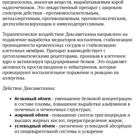
преднизолона, аналогам веществ, вырабатываемым корой
надпочечников. Это лекарственный препарат с широким
спектром действия - противовоспалительным,
антиаллергенным, противошоковым, противотоксическим,
десенсибилизирующим и иммунодепрессивным.
Терапевтическое воздействие Дексаметазона направлено на
подавление выработки медиаторов воспаления, стабилизации
проницаемости кровеносных сосудов и стабилизацию
клеточных мембран. Препарат взаимодействует с
цитоплазматическими рецепторами, проникая в клеточное
ядро и активизируя продуцирование белков. Это подавляет
активность простагландинов и лейкотриенов, которые
провоцируют воспалительное поражение и реакцию на
аллергены.
Действие Дексаметазона:
белковый обмен
- уменьшение белковой концентрации
в составе плазмы, повышение выработки альбуминов в
почечных и печеночных структурах;
жировой обмен
- повышение синтеза триглицеридов и
высших жирных кислот, перераспределение жиров;
углеводный обмен
- увеличение углеводной абсорбции
из пищеварительной системы и ускорение