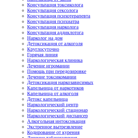
Консультация токсиколога
Консультация сексолога
Консультация психотерапевта
Консультация психиатра
Консультация нарколога
Консультация аддиклотога
Нарколог на дом
Детоксикация от алкоголя
Круглосуточно
Горячая линия
Наркологическая клиника
Лечение игромании
Помощь при передозировке
Лечение токсикомании
Детоксикация наркозависимых
Капельница от наркотиков
Капельница от алкоголя
Детокс капельница
Наркологический центр
Наркологический стационар
Наркологический диспансер
Алкогольная интоксикация
Экстренное вытрезвление
Кодирование от курения
Лечение табакокурения