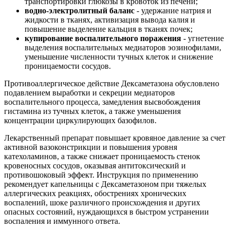
транспортировки глюкозы в кровоток из печени;
водно-электролитный баланс
- удержание натрия и
жидкости в тканях, активизация вывода калия и
повышение выделение кальция в тканях почек;
купирование воспалительного поражения
- угнетение
выделения воспалительных медиаторов эозинофилами,
уменьшение численности тучных клеток и снижение
проницаемости сосудов.
Противоаллергическое действие Дексаметазона обусловлено
подавлением выработки и секреции медиаторов
воспалительного процесса, замедления высвобождения
гистамина из тучных клеток, а также уменьшения
концентрации циркулирующих базофилов.
Лекарственный препарат повышает кровяное давление за счет
активной вазоконстрикции и повышения уровня
катехоламинов, а также снижает проницаемость стенок
кровеносных сосудов, оказывая антитоксический и
противошоковый эффект. Инструкция по применению
рекомендует капельницы с Дексаметазоном при тяжелых
аллергических реакциях, обострениях хронических
воспалений, шоке различного происхождения и других
опасных состояний, нуждающихся в быстром устранении
воспаления и иммунного ответа.