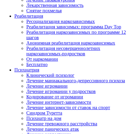
Лекарственная зависимость
Снятие похмелья
Реабилитация
Ресоциализация наркозависимых
Реабилитация зависимых: программа Day Top
Реабилитация наркозависимых по программе 12
шагов
Анонимная реабилитация наркозависимых
Реабилитация несовершеннолетних
наркозависимых-подростков
От наркомании
Бесплатно
Психиатрия
Клинический психолог
Лечение маниакального-депрессивного психоза
Лечение игромании
Лечение игромании у подростков
Кодирование от игромании
Лечение интернет-зависимости
Лечение зависимости от ставок на спорт
Синдром Туретта
Психиатр на дом
Лечение тревожного расстройства
Лечение панических атак