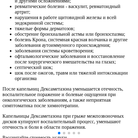
и другими осложнениями;
ревматические болезни - васкулит, ревматоидный
артрит;
нарушения в работе щитовидной железы и всей
эндокринной системы;
тяжелые формы дерматозов;
обострение бронхиальной астмы или бронхоспазма;
болезнь Крона, системная красная волчанка и другие
заболевания аутоиммунного происхождения;
заболевания системы кроветворения;
офтальмологические заболевания и восстановление
после хирургического вмешательства на глазах;
септический шок;
шок после ожогов, травм или тяжелой интоксикации
организма
После капельниц Дексаметазона уменьшается отечность,
воспалительное поражение и болевые ощущения при
онкологических заболеваниям, а также неприятная
симптоматика после химиотерапии.
Капельницы Дексаметазона при грыже межпозвоночных
дисков купируют воспалительный процесс, уменьшают
отечность и боли в области поражения.
Рассчитайте стоимость услуги