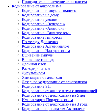
Принудительное лечение алкоголизма
Кодирование от алкоголизма
Кодирование иглоука лыванием
Кодирование на дому
Кодирование уколом
Кодирование «Эспераль»
Кодирование «Аквилонг»
Кодирование «Вивитролом»
Кодирование гипнозом
По методу Довженко
Кодирование Алгоминалом
Кодирование Налтрексоном
Вшивание ампулы
Вшивание торпедо
Двойной блок
Раскодироваться
Дисульфирам
Химзащита от алкоголя
Лазерное кодирование от алкоголизма
Кодирование SIT
Кодирование от алкоголизма с провокацией
Кодирование от алкоголизма на 5 лет
Имплантация Продетоксоном
Кодирование от алкоголизма на 3 года
Кодирование препаратом Актоплекс