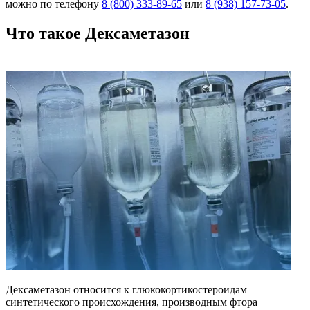
можно по телефону
8 (800) 333-89-65
или
8 (938) 157-73-05
.
Что такое Дексаметазон
Дексаметазон относится к глюкокортикостероидам
синтетического происхождения, производным фтора