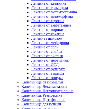
Лечение от кетамина
Лечение от трамадола
Лечение от метамфетамина
Лечение от дезоморфина
Лечение от героина
Лечение от амфетамина
Лечение от лирики
Лечение от кокаина
Лечение гипнозом
Лечение от мефедрона
Лечение от соли
Лечение от спайса
Лечение от экстази
Лечение от первитина
Лечение от ЛСД
Лечение от бутирата
Лечение от гашиша
Лечение от опиума
Капельница от похмелья
Капельница Дексаметазона
Капельница Пентоксифиллина
Капельница Реамберина
Капельница Цитофлавина
Капельница для печени
Капельница от запоя