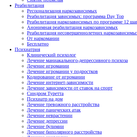
Реабилитация
Ресоциализация наркозависимых
Реабилитация зависимых: программа Day Top
Реабилитация наркозависимых по программе 12 ша
Анонимная реабилитация наркозависимых
Реабилитация несовершеннолетних наркозависимы
От наркомании
Бесплатно
Психиатрия
Клинический психолог
Лечение маниакального-депрессивного психоза
Лечение игромании
Лечение игромании у подростков
Кодирование от игромании
Лечение интернет-зависимости
Лечение зависимости от ставок на спорт
Синдром Туретта
Психиатр на дом
Лечение тревожного расстройства
Лечение панических атак
Лечение неврастении
Лечение депрессии
Лечение булимии
Лечение биполярного расстройства