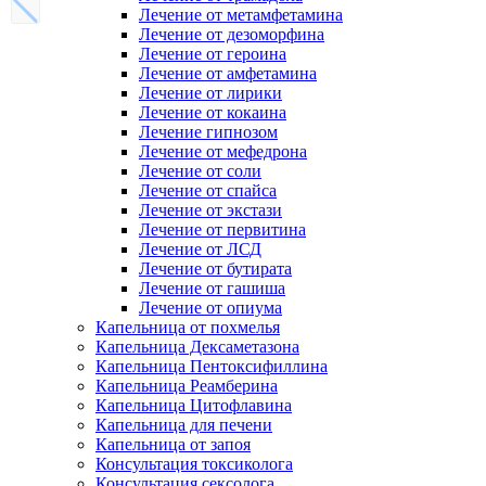
Лечение от метамфетамина
Лечение от дезоморфина
Лечение от героина
Лечение от амфетамина
Лечение от лирики
Лечение от кокаина
Лечение гипнозом
Лечение от мефедрона
Лечение от соли
Лечение от спайса
Лечение от экстази
Лечение от первитина
Лечение от ЛСД
Лечение от бутирата
Лечение от гашиша
Лечение от опиума
Капельница от похмелья
Капельница Дексаметазона
Капельница Пентоксифиллина
Капельница Реамберина
Капельница Цитофлавина
Капельница для печени
Капельница от запоя
Консультация токсиколога
Консультация сексолога