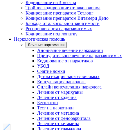
Кодирование на 3 месяца
Тройное кодирование от алкоголизма
Кодирование препаратом Тетлонг
Кодирование препаратом Витамерц Депо
Блокада от алкогольной зависимости
Ресоциализация наркозависимых
Кодирование под лопатку
Наркологическая помощь
Лечение наркомании
Анонимное лечение наркомании
Принудительное лечение наркозависимых
Кодирование от наркотиков
УБОД
Снятие ломки
Детоксикация наркозависимых
Консультация нарколога
Онлайн консультация нарколога
Лечение от марихуаны
Лечение от кодеина
Бесплатно
Тест на наркотики
Лечение от метадона
Лечение от фенобарбитала
Лечение от кетамина
Лечение от трамадола