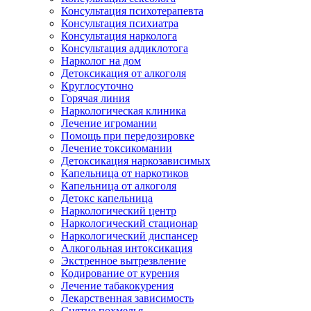
Консультация психотерапевта
Консультация психиатра
Консультация нарколога
Консультация аддиклотога
Нарколог на дом
Детоксикация от алкоголя
Круглосуточно
Горячая линия
Наркологическая клиника
Лечение игромании
Помощь при передозировке
Лечение токсикомании
Детоксикация наркозависимых
Капельница от наркотиков
Капельница от алкоголя
Детокс капельница
Наркологический центр
Наркологический стационар
Наркологический диспансер
Алкогольная интоксикация
Экстренное вытрезвление
Кодирование от курения
Лечение табакокурения
Лекарственная зависимость
Снятие похмелья