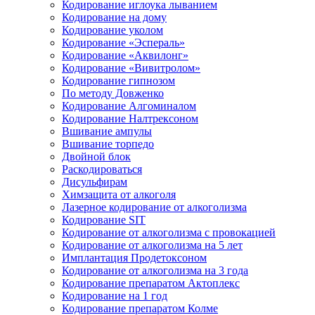
Кодирование иглоука лыванием
Кодирование на дому
Кодирование уколом
Кодирование «Эспераль»
Кодирование «Аквилонг»
Кодирование «Вивитролом»
Кодирование гипнозом
По методу Довженко
Кодирование Алгоминалом
Кодирование Налтрексоном
Вшивание ампулы
Вшивание торпедо
Двойной блок
Раскодироваться
Дисульфирам
Химзащита от алкоголя
Лазерное кодирование от алкоголизма
Кодирование SIT
Кодирование от алкоголизма с провокацией
Кодирование от алкоголизма на 5 лет
Имплантация Продетоксоном
Кодирование от алкоголизма на 3 года
Кодирование препаратом Актоплекс
Кодирование на 1 год
Кодирование препаратом Колме