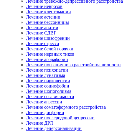
Лечение тревожно-депрессивного расстройства
Лечение неврозов
Лечение клептомании
Лечение астении
Лечение бессонницы
Лечение апатии
Лечение СДВГ
Лечение шизофрении
Лечение стресса
Лечение белой горячки
Лечение нервных тиков
Лечение агорафобии
Лечение пограничного расстройства личности
Лечение психопатии
Лечение лунатизма
Лечение нарколепсии
Лечение социофобии
Лечение шопоголизма
Лечение созависимости
Лечение агрессии
Лечение соматоформного расстройства
Лечение дисфории
Лечение послеродовой депрессии
Лечение ДРЛ
Лечение деперсонализации