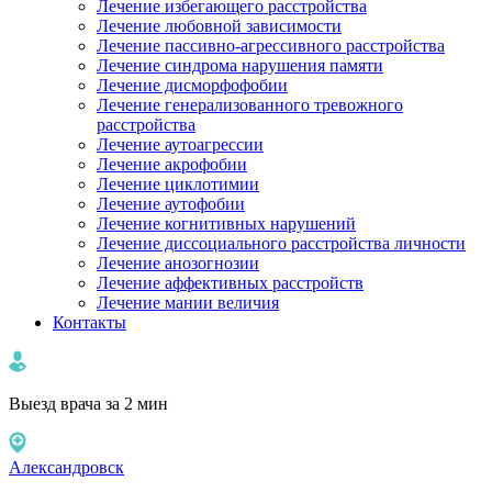
Лечение избегающего расстройства
Лечение любовной зависимости
Лечение пассивно-агрессивного расстройства
Лечение синдрома нарушения памяти
Лечение дисморфофобии
Лечение генерализованного тревожного
расстройства
Лечение аутоагрессии
Лечение акрофобии
Лечение циклотимии
Лечение аутофобии
Лечение когнитивных нарушений
Лечение диссоциального расстройства личности
Лечение анозогнозии
Лечение аффективных расстройств
Лечение мании величия
Контакты
Выезд врача за 2 мин
Александровск