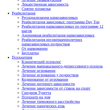
Лекарственная зависимость
Снятие похмелья
Реабилитация
Ресоциализация наркозависимых
Реабилитация зависимых: программа Day Top
Реабилитация наркозависимых по программе 12
шагов
Анонимная реабилитация наркозависимых
Реабилитация несовершеннолетних
наркозависимых-подростков
От наркомании
Бесплатно
Психиатрия
Клинический психолог
Лечение маниакального-депрессивного психоза
Лечение игромании
Лечение игромании у подростков
Кодирование от игромании
Лечение интернет-зависимости
Лечение зависимости от ставок на спорт
Синдром Туретта
Психиатр на дом
Лечение тревожного расстройства
Лечение панических атак