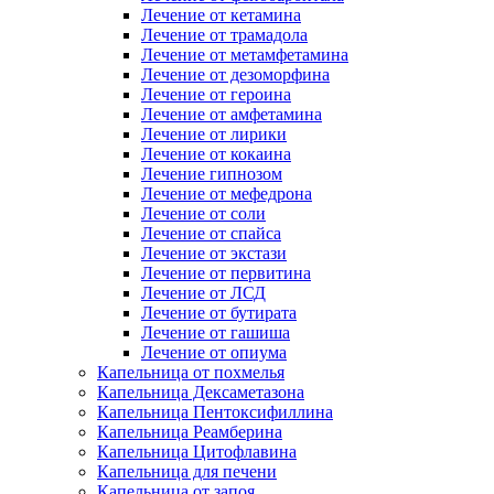
Лечение от кетамина
Лечение от трамадола
Лечение от метамфетамина
Лечение от дезоморфина
Лечение от героина
Лечение от амфетамина
Лечение от лирики
Лечение от кокаина
Лечение гипнозом
Лечение от мефедрона
Лечение от соли
Лечение от спайса
Лечение от экстази
Лечение от первитина
Лечение от ЛСД
Лечение от бутирата
Лечение от гашиша
Лечение от опиума
Капельница от похмелья
Капельница Дексаметазона
Капельница Пентоксифиллина
Капельница Реамберина
Капельница Цитофлавина
Капельница для печени
Капельница от запоя