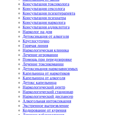
Консультация токсиколога
Консультация сексолога
Консультация психотерапевта
Консультация психиатра
Консультация нарколога
Консультация аддиклотога
Нарколог на дом
Детоксикация от алкоголя
Круглосуточно
Горячая линия
Наркологическая клиника
Лечение игромании
Помощь при передозировке
Лечение токсикомании
Детоксикация наркозависимых
Капельница от наркотиков
Капельница от алкоголя
Детокс капельница
Наркологический центр
Наркологический стационар
Наркологический диспансер
Алкогольная интоксикация
Экстренное вытрезвление
Кодирование от курения
Лечение табакокурения