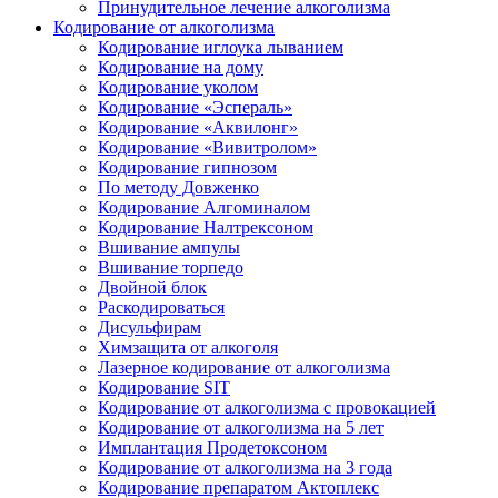
Принудительное лечение алкоголизма
Кодирование от алкоголизма
Кодирование иглоука лыванием
Кодирование на дому
Кодирование уколом
Кодирование «Эспераль»
Кодирование «Аквилонг»
Кодирование «Вивитролом»
Кодирование гипнозом
По методу Довженко
Кодирование Алгоминалом
Кодирование Налтрексоном
Вшивание ампулы
Вшивание торпедо
Двойной блок
Раскодироваться
Дисульфирам
Химзащита от алкоголя
Лазерное кодирование от алкоголизма
Кодирование SIT
Кодирование от алкоголизма с провокацией
Кодирование от алкоголизма на 5 лет
Имплантация Продетоксоном
Кодирование от алкоголизма на 3 года
Кодирование препаратом Актоплекс