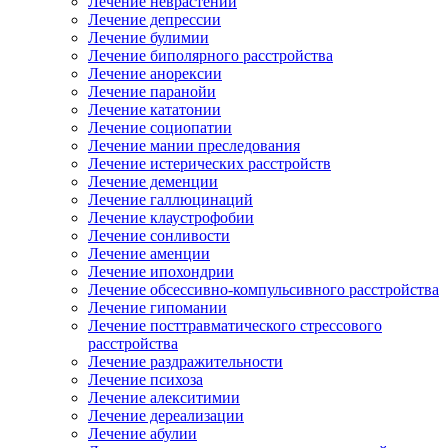
Лечение неврастении
Лечение депрессии
Лечение булимии
Лечение биполярного расстройства
Лечение анорексии
Лечение паранойи
Лечение кататонии
Лечение социопатии
Лечение мании преследования
Лечение истерических расстройств
Лечение деменции
Лечение галлюцинаций
Лечение клаустрофобии
Лечение сонливости
Лечение аменции
Лечение ипохондрии
Лечение обсессивно-компульсивного расстройства
Лечение гипомании
Лечение посттравматического стрессового
расстройства
Лечение раздражительности
Лечение психоза
Лечение алекситимии
Лечение дереализации
Лечение абулии