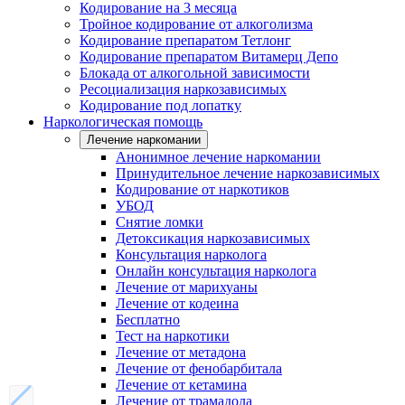
Кодирование на 3 месяца
Тройное кодирование от алкоголизма
Кодирование препаратом Тетлонг
Кодирование препаратом Витамерц Депо
Блокада от алкогольной зависимости
Ресоциализация наркозависимых
Кодирование под лопатку
Наркологическая помощь
Лечение наркомании
Анонимное лечение наркомании
Принудительное лечение наркозависимых
Кодирование от наркотиков
УБОД
Снятие ломки
Детоксикация наркозависимых
Консультация нарколога
Онлайн консультация нарколога
Лечение от марихуаны
Лечение от кодеина
Бесплатно
Тест на наркотики
Лечение от метадона
Лечение от фенобарбитала
Лечение от кетамина
Лечение от трамадола