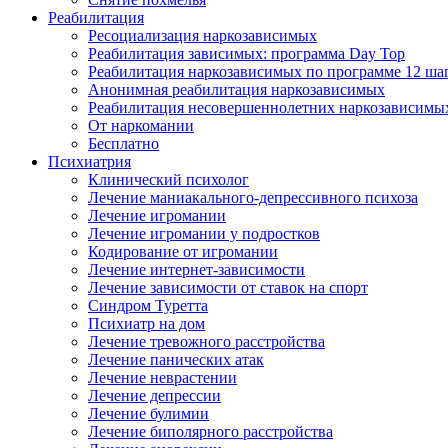
Реабилитация
Ресоциализация наркозависимых
Реабилитация зависимых: программа Day Top
Реабилитация наркозависимых по программе 12 ша
Анонимная реабилитация наркозависимых
Реабилитация несовершеннолетних наркозависимы
От наркомании
Бесплатно
Психиатрия
Клинический психолог
Лечение маниакального-депрессивного психоза
Лечение игромании
Лечение игромании у подростков
Кодирование от игромании
Лечение интернет-зависимости
Лечение зависимости от ставок на спорт
Синдром Туретта
Психиатр на дом
Лечение тревожного расстройства
Лечение панических атак
Лечение неврастении
Лечение депрессии
Лечение булимии
Лечение биполярного расстройства