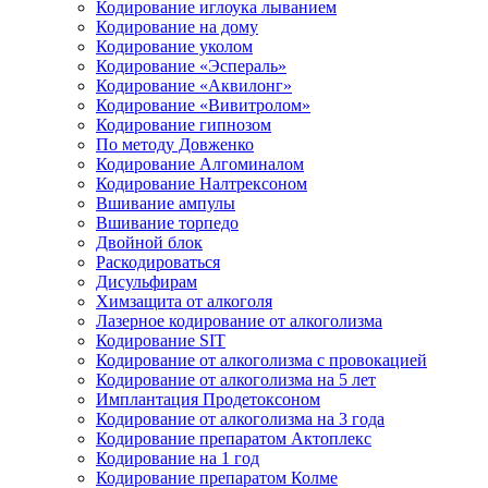
Кодирование иглоука лыванием
Кодирование на дому
Кодирование уколом
Кодирование «Эспераль»
Кодирование «Аквилонг»
Кодирование «Вивитролом»
Кодирование гипнозом
По методу Довженко
Кодирование Алгоминалом
Кодирование Налтрексоном
Вшивание ампулы
Вшивание торпедо
Двойной блок
Раскодироваться
Дисульфирам
Химзащита от алкоголя
Лазерное кодирование от алкоголизма
Кодирование SIT
Кодирование от алкоголизма с провокацией
Кодирование от алкоголизма на 5 лет
Имплантация Продетоксоном
Кодирование от алкоголизма на 3 года
Кодирование препаратом Актоплекс
Кодирование на 1 год
Кодирование препаратом Колме