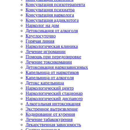
Консультация психотерапевта
Консультация психиатра
Консультация нарколога
Консультация аддиклотога
Нарколог на дом
Детоксикация от алкоголя
Круглосуточно
Горячая линия
Наркологическая клиника
Лечение игромании
Помощь при передозировке
Лечение токсикомании
Детоксикация наркозависимых
Капельница от наркотиков
Капельница от алкоголя
Детокс капельница
Наркологический центр
Наркологический стационар
Наркологический диспансер
Алкогольная интоксикация
Экстренное вытрезвление
Кодирование от курения
Лечение табакокурения
Лекарственная зависимость
Снятие похмелья