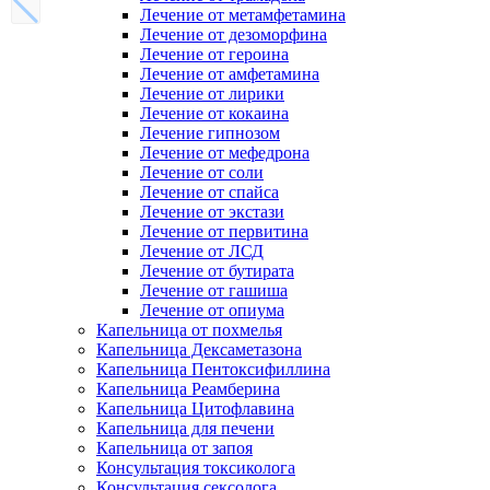
Лечение от метамфетамина
Лечение от дезоморфина
Лечение от героина
Лечение от амфетамина
Лечение от лирики
Лечение от кокаина
Лечение гипнозом
Лечение от мефедрона
Лечение от соли
Лечение от спайса
Лечение от экстази
Лечение от первитина
Лечение от ЛСД
Лечение от бутирата
Лечение от гашиша
Лечение от опиума
Капельница от похмелья
Капельница Дексаметазона
Капельница Пентоксифиллина
Капельница Реамберина
Капельница Цитофлавина
Капельница для печени
Капельница от запоя
Консультация токсиколога
Консультация сексолога